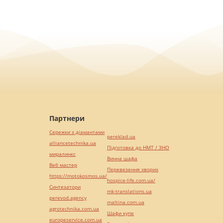
Партнери
Сережки з діамантами
pereklad.ua
alliancetechnika.ua
Підготовка до НМТ / ЗНО
миралинкс
Винна шафа
Веб мастер
Перевезення хворих
https://motokosmos.ua/
hospice-life.com.ua/
Синтезатори
mk-translations.ua
perevod.agency
maltina.com.ua
agrotechnika.com.ua
Шафи купе
europeservice.com.ua