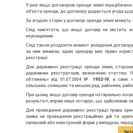
У разі якщо договором оренди землі передбачено 
об’єкта оренди, до договору додається угода щод
За згодою сторін у договорі оренди землі можуть 
Слід пам’ятати, що якщо договір не містить хо
неукладеним.
Слід також розділяти момент укладення договору
за ним виникає, адже орендар має право корис
реєстрації.
Для державної реєстрації оренди землі, сторон
державних реєстраторів, визначених статтею 1
обтяжень» від 01.07.2004 №
1952-IV
, а саме: 
сільських, селищних та міських рад, районних, райо
При цьому, якщо договір оренди нотаріально посві
результаті, вправі лише нотаріус, що здійснював з
Для проведення державної реєстрації права орен
заява на проведення реєстраційних дій та оригі
паперовій або електронній формі у випадках, пер
Чит