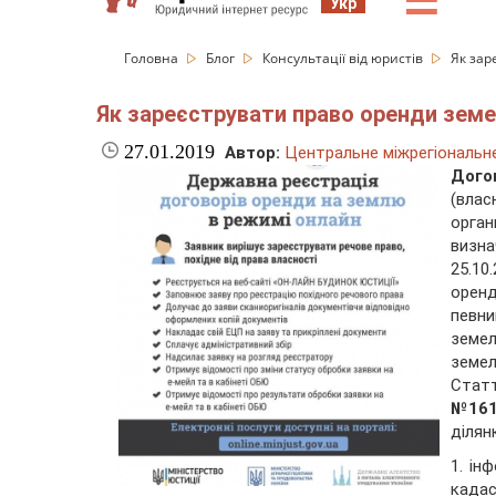
☰
Укр
Головна
Блог
Консультації від юристів
Як зар
Як зареєструвати право оренди земе
27.01.2019
Автор:
Центральне міжрегіональне 
Дого
(влас
орган
визн
25.1
оренд
певн
земел
земел
Статт
№
16
ділянк
1. ін
кадас