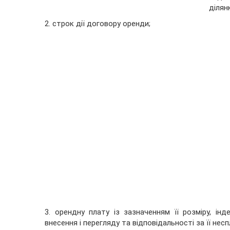
ділян
2. строк дії договору оренди;
3. орендну плату із зазначенням її розміру, інде
внесення і перегляду та відповідальності за її несп