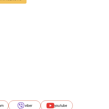
am
viber
youtube