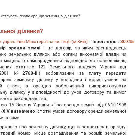
еєструвати право оренди земельної ділянки?
льної ділянки?
управління Міністерства юстиції (м.Київ)
Переглядів :
30745
вір оренди землі
- це договір, за яким орендодавець
ник земельних ділянок або органи виконавчої влади чи
и місцевого самоврядування відповідно до повноважень,
ачених статтею 122 Земельного кодексу України від
0.2001 №
2768-III)
зобов’язаний за плату передати
ареві земельну ділянку у володіння і користування на
ий строк, а орендар зобов’язаний використовувати
ьну ділянку у відповідності до умов договору та вимог
ьного законодавства.
ею 15 Закону України «Про оренду землі» від 06.10.1998
1-XIV визначено
істотні умови договору оренди земельної
и, а саме:
формацію про земельну ділянку, що передається в оренду:
тровий номер, місце розташування та розмір земельної