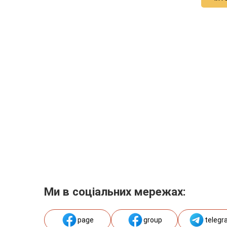
Ми в соціальних мережах:
page
group
telegr