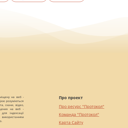
міщену на веб -
Про проект
цією розуміються
а, скани, відео,
Про ресурс "Протокол"
іщених на веб -
 для індексації
Команда "Протокол"
 використанням
о.
Карта Сайту