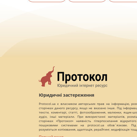
Юридичні застереження
Protocol.ua є власником авторських прав на інформацію, роз
сторінках даного ресурсу, якщо не вказано інше. Під інформа
тексти, коментарі, статті, фотозображення, малюнки, ящик-шот
аудіо, інші матеріали. При використанні матеріалів, розм
сторінках «Протокол» наявність гіперпосилання відкритого
пошуковими системами на protocol.ua обов`язкове. Під
розуміється копіювання, адаптація, рерайтинг, модифікація тощ
Повний текст