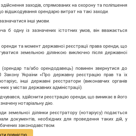
здійснення заходів, спрямованих на охорону та поліпшення
о відшкодування орендарю витрат на такі заходи.
зазначатися інші умови.
ча б одну із зазначених істотних умов, він вважається
 оренди та момент державної реєстрації права оренди, що
туватися земельною ділянкою виключно після державної
и (орендар та/або орендодавець) повинен звернутися до
0 Закону України «Про державну реєстрацію прав та їх
нотаріус, інші державні реєстратори (виконавчих органів
нних у містах державних адміністрації).
дчувався, здійснити реєстрацію оренди, що виникає в його
азначену нотаріальну дію.
ди земельної ділянки реєстратору (нотаріусу) подається
нали документів, необхідних для проведення таких дій, у
едбачених законодавством.
ати повністю