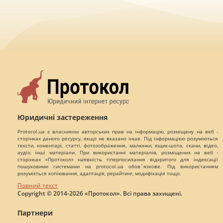
Юридичні застереження
Protocol.ua є власником авторських прав на інформацію, розміщену на веб -
сторінках даного ресурсу, якщо не вказано інше. Під інформацією розуміються
тексти, коментарі, статті, фотозображення, малюнки, ящик-шота, скани, відео,
аудіо, інші матеріали. При використанні матеріалів, розміщених на веб -
сторінках «Протокол» наявність гіперпосилання відкритого для індексації
пошуковими системами на protocol.ua обов`язкове. Під використанням
розуміється копіювання, адаптація, рерайтинг, модифікація тощо.
Повний текст
Copyright © 2014-2026 «Протокол». Всі права захищені.
Партнери