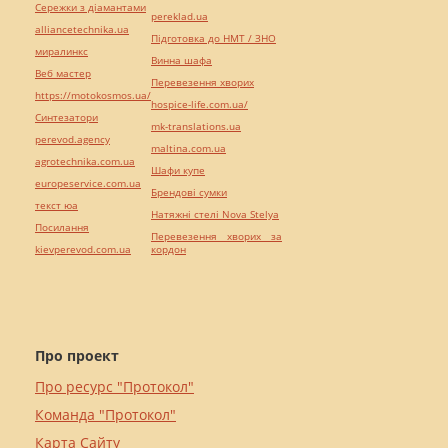
Сережки з діамантами
pereklad.ua
alliancetechnika.ua
Підготовка до НМТ / ЗНО
миралинкс
Винна шафа
Веб мастер
Перевезення хворих
https://motokosmos.ua/
hospice-life.com.ua/
Синтезатори
mk-translations.ua
perevod.agency
maltina.com.ua
agrotechnika.com.ua
Шафи купе
europeservice.com.ua
Брендові сумки
текст юа
Натяжні стелі Nova Stelya
Посилання
Перевезення хворих за
kievperevod.com.ua
кордон
Про проект
Про ресурс "Протокол"
Команда "Протокол"
Карта Сайту