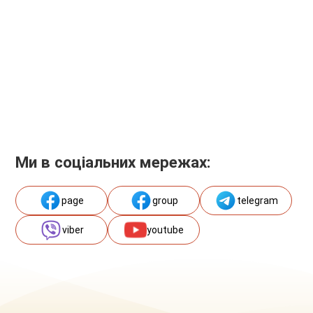
Ми в соціальних мережах:
page
group
telegram
viber
youtube