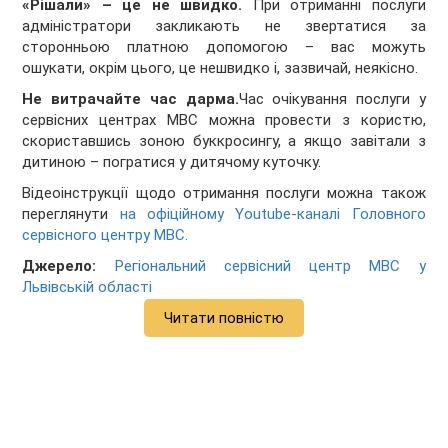
«Рішали» – це не швидко.
При отриманні послуги
адміністратори закликають не звертатися за
сторонньою платною допомогою – вас можуть
ошукати, окрім цього, це нешвидко і, зазвичай, неякісно.
Не витрачайте час дарма.
Час очікування послуги у
сервісних центрах МВС можна провести з користю,
скориставшись зоною буккросингу, а якщо завітали з
дитиною – погратися у дитячому куточку.
Відеоінструкції щодо отримання послуги можна також
переглянути
на офіційному Youtube-каналі Головного
сервісного центру МВС.
Джерело:
Регіональний сервісний центр МВС у
Львівській області
Читати повністю