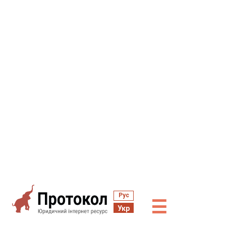
Рус
☰
Укр