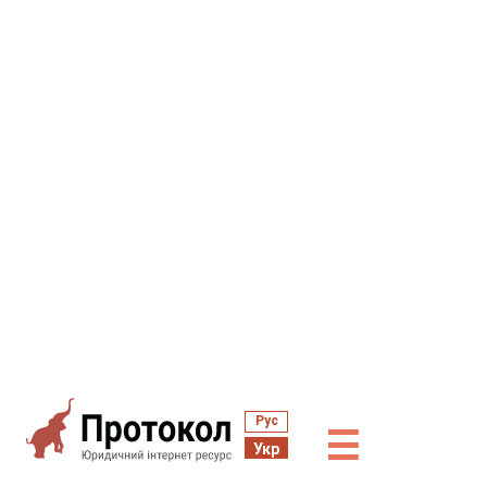
Рус
☰
Укр