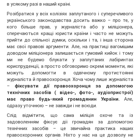
в усякому разі в наший країні.
Розібратися у всіх колізіях заплутаного і суперечливого
українського законодавства досить важко – про те, у
кого більше прав, у журналіста або у міліціонера,
сперечаються кращі юристи країни і часто не можуть
прийти до спільної думки, оскільки і та, і інша сторона
має свої правові аргументи. Але, на практиці вагомішим
доводом міліціонера залишається гумовий кийок і тому
ми не будемо блукати у заплутаних лабіринтах
юриспруденції, а просто обговоримо окремі моменти, які
можуть допомогти в одвічному протистоянні
журналіста й правоохоронця. Хоча чому лише журналіста
–
фіксувати дії правоохоронця за допомогою
технічних засобів ( відео-, фото-, аудіопристрої)
має право будь-який громадянин України.
Але,
одразу уточнюю – не завжди і не всюди.
Слід відмітити, що сама міліція охоче та із
задоволенням фіксує дії громадян за допомогою
технічних засобів – це звичайна практика наших
правоохоронних органів. Ніхто у нас на це дозволу не