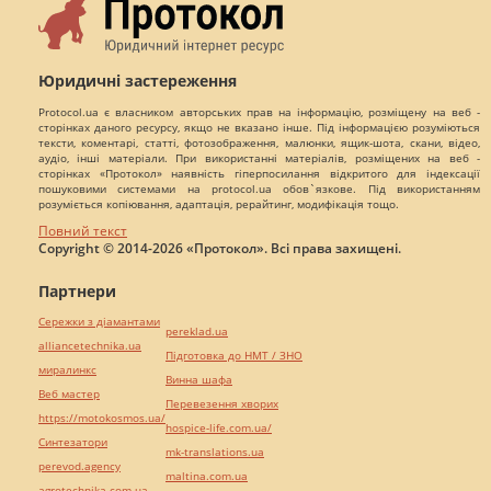
Юридичні застереження
Protocol.ua є власником авторських прав на інформацію, розміщену на веб -
сторінках даного ресурсу, якщо не вказано інше. Під інформацією розуміються
тексти, коментарі, статті, фотозображення, малюнки, ящик-шота, скани, відео,
аудіо, інші матеріали. При використанні матеріалів, розміщених на веб -
сторінках «Протокол» наявність гіперпосилання відкритого для індексації
пошуковими системами на protocol.ua обов`язкове. Під використанням
розуміється копіювання, адаптація, рерайтинг, модифікація тощо.
Повний текст
Copyright © 2014-2026 «Протокол». Всі права захищені.
Партнери
Сережки з діамантами
pereklad.ua
alliancetechnika.ua
Підготовка до НМТ / ЗНО
миралинкс
Винна шафа
Веб мастер
Перевезення хворих
https://motokosmos.ua/
hospice-life.com.ua/
Синтезатори
mk-translations.ua
perevod.agency
maltina.com.ua
agrotechnika.com.ua