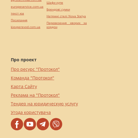
Шафи купе
europeservice.com.ua
Брендові сумки
текст юа
Натяжні стелі Nova Stelya
Посилання
Перевезення хворих за
kievperevod.com.ua
кордон
Про проект
Про ресурс "Протокол"
Команда "Протокол"
Карта Сайту
Реклама на "Протокол"
Тендер на юридическую услугу
Угода користувача