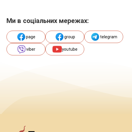
Ми в соціальних мережах:
page
group
telegram
viber
youtube