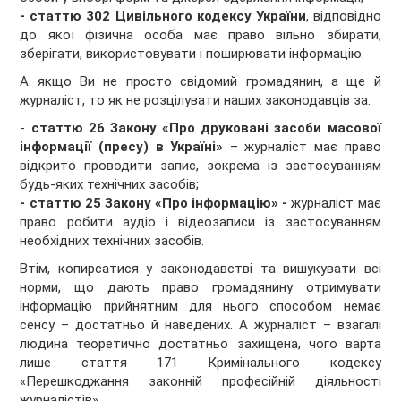
- статтю 302 Цивільного кодексу України
, відповідно
до якої фізична особа має право вільно збирати,
зберігати, використовувати і поширювати інформацію.
А якщо Ви не просто свідомий громадянин, а ще й
журналіст, то як не розцілувати наших законодавців за:
-
статтю 26 Закону «Про друковані засоби масової
інформації (пресу) в Україні»
– журналіст має право
відкрито проводити запис, зокрема із застосуванням
будь-яких технічних засобів;
- статтю 25 Закону «Про інформацію» -
журналіст має
право робити аудіо і відеозаписи із застосуванням
необхідних технічних засобів.
Втім, копирсатися у законодавстві та вишукувати всі
норми, що дають право громадянину отримувати
інформацію прийнятним для нього способом немає
сенсу – достатньо й наведених. А журналіст – взагалі
людина теоретично достатньо захищена, чого варта
лише стаття 171 Кримінального кодексу
«Перешкоджання законній професійній діяльності
журналістів».