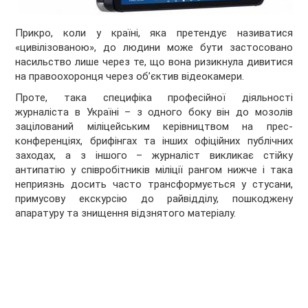
Прикро, коли у країні, яка претендує називатися
«цивілізованою», до людини може бути застосовано
насильство лише через те, що вона ризикнула дивитися
на правоохоронця через об’єктив відеокамери.
Проте, така специфіка професійної діяльності
журналіста в Україні – з одного боку він до мозолів
зацілований міліцейським керівництвом на прес-
конференціях, брифінгах та інших офіційних публічних
заходах, а з іншого – журналіст викликає стійку
антипатію у співробітників міліції рангом нижче і така
неприязнь досить часто трансформується у стусани,
примусову екскурсію до райвідділу, пошкоджену
апаратуру та знищення відзнятого матеріалу.