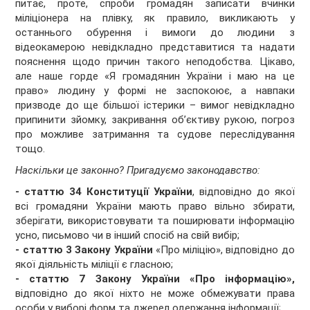
питає, проте, спроби громадян записати вчинки
міліціонера на плівку, як правило, викликають у
останнього обурення і вимоги до людини з
відеокамерою невідкладно представитися та надати
пояснення щодо причин такого неподобства. Цікаво,
але наше горде «Я громадянин України і маю на це
право» людину у формі не заспокоює, а навпаки
призводе до ще більшої істерики – вимог невідкладно
припинити зйомку, закривання об’єктиву рукою, погроз
про можливе затримання та судове переслідування
тощо.
Наскільки це законно? Пригадуємо законодавство:
- статтю 34 Конституції України
, відповідно до якої
всі громадяни України мають право вільно збирати,
зберігати, використовувати та поширювати інформацію
усно, письмово чи в інший спосіб на свій вибір;
- статтю 3 Закону України
«Про міліцію», відповідно до
якої діяльність міліції є гласною;
- статтю 7 Закону України «Про інформацію»,
відповідно до якої ніхто не може обмежувати права
особи у виборі форм та джерел одержання інформації;