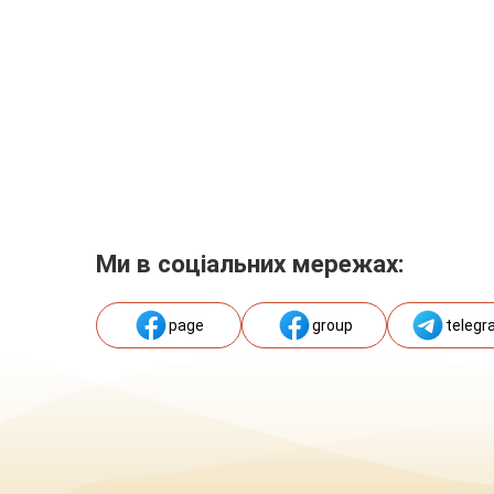
Ми в соціальних мережах:
page
group
telegr