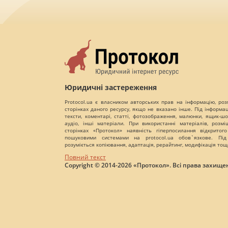
Юридичні застереження
Protocol.ua є власником авторських прав на інформацію, роз
сторінках даного ресурсу, якщо не вказано інше. Під інформа
тексти, коментарі, статті, фотозображення, малюнки, ящик-шот
аудіо, інші матеріали. При використанні матеріалів, розм
сторінках «Протокол» наявність гіперпосилання відкритого
пошуковими системами на protocol.ua обов`язкове. Під
розуміється копіювання, адаптація, рерайтинг, модифікація тощ
Повний текст
Copyright © 2014-2026 «Протокол». Всі права захищен