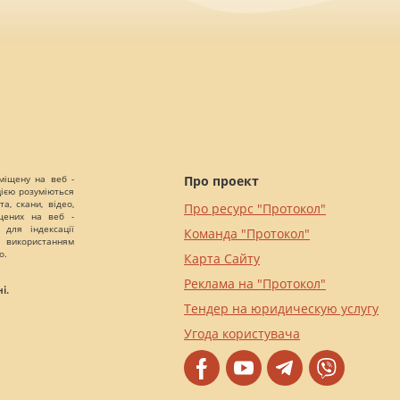
міщену на веб -
Про проект
цією розуміються
а, скани, відео,
Про ресурс "Протокол"
іщених на веб -
 для індексації
Команда "Протокол"
 використанням
о.
Карта Сайту
Реклама на "Протокол"
і.
Тендер на юридическую услугу
Угода користувача