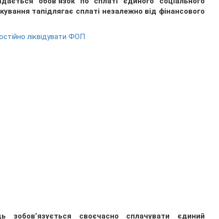
адається обов’язок по сплаті єдиного соціального
кування тапідлягає сплаті незалежно від фінансового
мостійно ліквідувати ФОП
ць зобов’язується своєчасно сплачувати єдиний