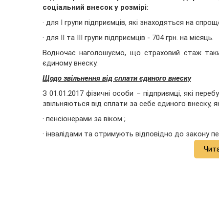
соціальний внесок у розмірі:
· для I групи підприємців, які знаходяться на спрощ
· для II та III групи підприємців - 704 грн. на місяць.
Водночас наголошуємо, що страховий стаж так
єдиному внеску.
Щодо звільнення від сплати єдиного внеску
З 01.01.2017 фізичні особи – підприємці, які пере
звільняються від сплати за себе єдиного внеску, я
· пенсіонерами за віком ;
· інвалідами та отримують відповідно до закону п
Чит