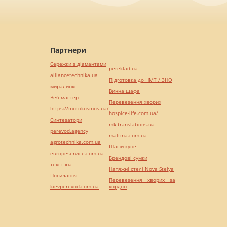
Партнери
Сережки з діамантами
pereklad.ua
alliancetechnika.ua
Підготовка до НМТ / ЗНО
миралинкс
Винна шафа
Веб мастер
Перевезення хворих
https://motokosmos.ua/
hospice-life.com.ua/
Синтезатори
mk-translations.ua
perevod.agency
maltina.com.ua
agrotechnika.com.ua
Шафи купе
europeservice.com.ua
Брендові сумки
текст юа
Натяжні стелі Nova Stelya
Посилання
Перевезення хворих за
kievperevod.com.ua
кордон