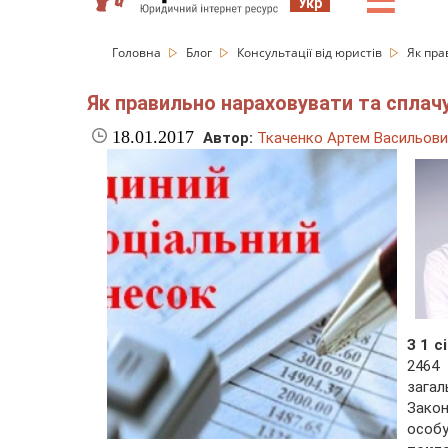
☰
Укр
Головна
Блог
Консультації від юристів
Як пра
Як правильно нараховувати та сплачу
18.01.2017
Автор:
Ткаченко Артем Васильов
З 1 с
2464
загал
Закон
особ