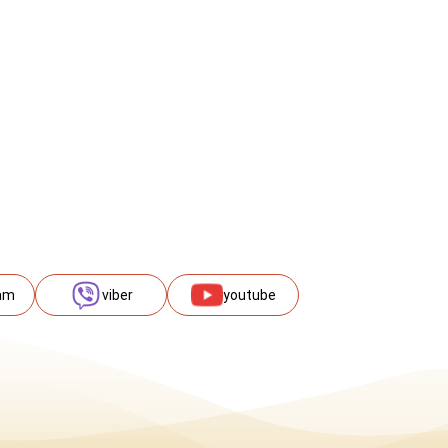
am
viber
youtube