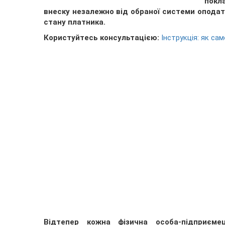
покл
внеску незалежно від обраної системи оподат
стану платника.
Користуйтесь консультацією:
Інструкція: як са
Відтепер кожна фізична особа-підприєме