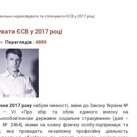
вильно нараховувати та сплачувати ЄСВ у 2017 році
вати ЄСВ у 2017 році
ич
Переглядів :
4889
ічня 2017 року
набули чинності, зміни до Закону України №
 – VI «Про збір та облік єдиного внеску на
ьнообов’язкове державне соціальне страхування» (далі –
 № 2464), якими на кожну фізичну особу-підприємця та
у, яка провадить незалежну професійну діяльність