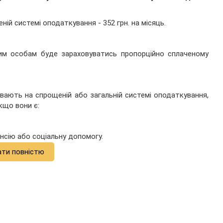
еній системі оподаткування - 352 грн. на місяць.
им особам буде зараховуватись пропорційно сплаченому
бувають на спрощеній або загальній системі оподаткування,
кщо вони є:
енсію або соціальну допомогу.
ати повністю