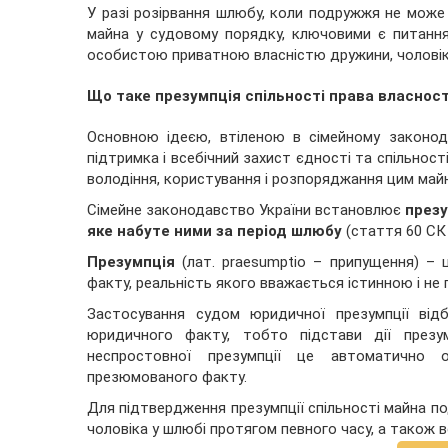
У разі розірвання шлюбу, коли подружжя не може
майна у судовому порядку, ключовими є питання
особистою приватною власністю дружини, чоловік
Що таке презумпція спільності права власнос
Основною ідеєю, втіленою в сімейному законод
підтримка і всебічний захист єдності та спільност
володіння, користування і розпоряджання цим май
Сімейне законодавство України встановлює
презу
яке набуте ними за період шлюбу
(стаття 60 СК 
Презумпція
(лат. praesumptio – припущення) – ц
факту, реальність якого вважається істинною і не 
Застосування судом юридичної презумпції від
юридичного факту, тобто підстави дії презу
неспростовної презумпції це автоматично о
презюмованого факту.
Для підтвердження презумпції спільності майна п
чоловіка у шлюбі протягом певного часу, а також 