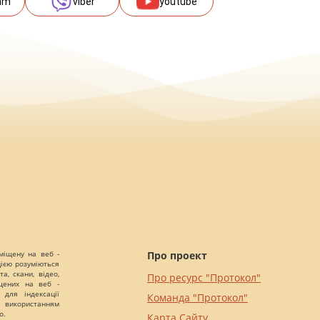
am
viber
youtube
міщену на веб -
Про проект
цією розуміються
а, скани, відео,
Про ресурс "Протокол"
іщених на веб -
 для індексації
Команда "Протокол"
 використанням
о.
Карта Сайту