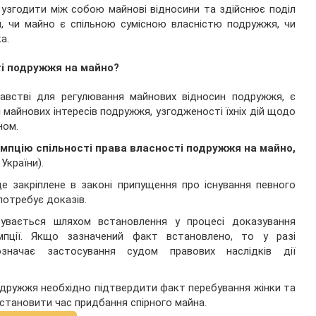
 узгодити між собою майнові відносини та здійснює поділ
, чи майно є спільною сумісною власністю подружжя, чи
а.
ті подружжя на майно?
австві для регулювання майнових відносин подружжя, є
і майнових інтересів подружжя, узгодженості їхніх дій щодо
ном.
мпцію спільності права власності подружжя на майно,
України).
е закріплене в законі припущення про існування певного
потребує доказів.
бувається шляхом встановлення у процесі доказування
мпції. Якщо зазначений факт встановлено, то у разі
значає застосування судом правових наслідків дії
одружжя необхідно підтвердити факт перебування жінки та
встановити час придбання спірного майна.