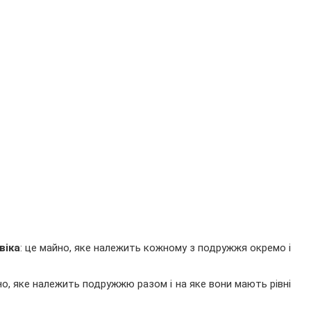
віка
: це майно, яке належить кожному з подружжя окремо і
но, яке належить подружжю разом і на яке вони мають рівні