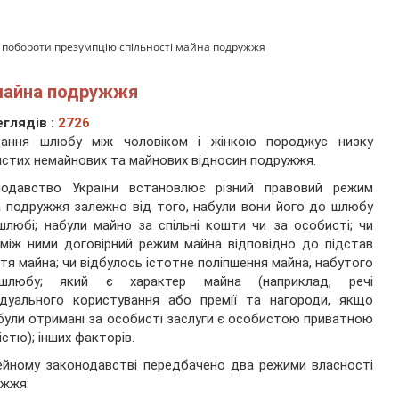
 побороти презумпцію спільності майна подружжя
 майна подружжя
глядів :
2726
дання шлюбу між чоловіком і жінкою породжує низку
стих немайнових та майнових відносин подружжя.
нодавство України встановлює різний правовий режим
 подружжя залежно від того, набули вони його до шлюбу
шлюбі; набули майно за спільні кошти чи за особисті; чи
 між ними договірний режим майна відповідно до підстав
тя майна; чи відбулось істотне поліпшення майна, набутого
любу; який є характер майна (наприклад, речі
ідуального користування або премії та нагороди, якщо
були отримані за особисті заслуги є особистою приватною
істю); інших факторів.
ейному законодавстві передбачено два режими власності
ужжя: