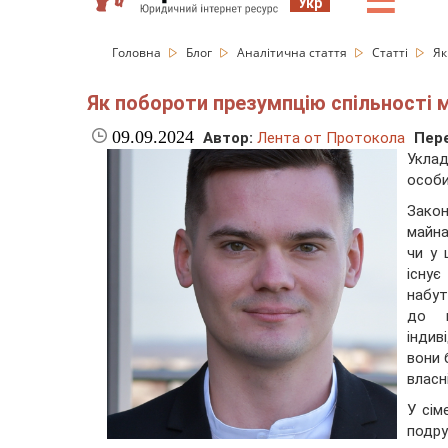
☰
Укр
Головна
Блог
Аналітична стаття
Статті
Як
Як побороти презумпцію спільності
09.09.2024
Автор:
Лента от Протокола
Пере
Укла
особи
Зако
майна
чи у 
існує
набут
до ш
індив
вони 
власн
У сім
подр