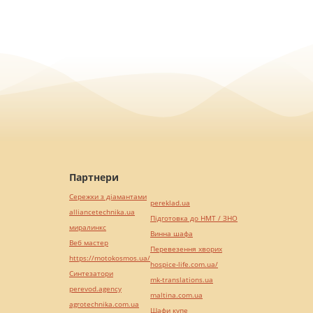
Партнери
Сережки з діамантами
pereklad.ua
alliancetechnika.ua
Підготовка до НМТ / ЗНО
миралинкс
Винна шафа
Веб мастер
Перевезення хворих
https://motokosmos.ua/
hospice-life.com.ua/
Синтезатори
mk-translations.ua
perevod.agency
maltina.com.ua
agrotechnika.com.ua
Шафи купе