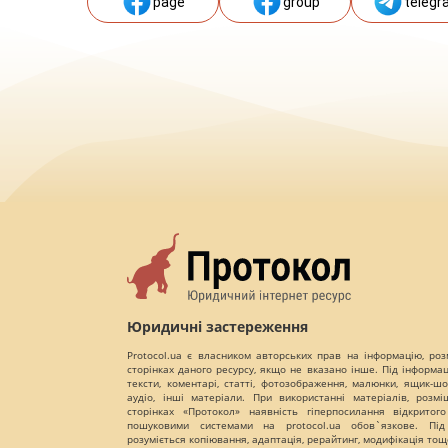
page
group
telegr
Юридичні застереження
Protocol.ua є власником авторських прав на інформацію, роз
сторінках даного ресурсу, якщо не вказано інше. Під інформа
тексти, коментарі, статті, фотозображення, малюнки, ящик-шот
аудіо, інші матеріали. При використанні матеріалів, розм
сторінках «Протокол» наявність гіперпосилання відкритого
пошуковими системами на protocol.ua обов`язкове. Під
розуміється копіювання, адаптація, рерайтинг, модифікація тощ