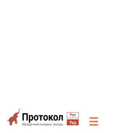
Рус
☰
Укр