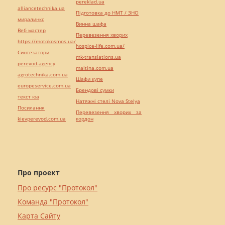
pereklad.ua
alliancetechnika.ua
Підготовка до НМТ / ЗНО
миралинкс
Винна шафа
Веб мастер
Перевезення хворих
https://motokosmos.ua/
hospice-life.com.ua/
Синтезатори
mk-translations.ua
perevod.agency
maltina.com.ua
agrotechnika.com.ua
Шафи купе
europeservice.com.ua
Брендові сумки
текст юа
Натяжні стелі Nova Stelya
Посилання
Перевезення хворих за
kievperevod.com.ua
кордон
Про проект
Про ресурс "Протокол"
Команда "Протокол"
Карта Сайту