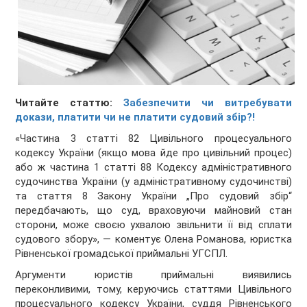
Читайте статтю:
Забезпечити чи витребувати
докази, платити чи не платити судовий збір?!
«Частина 3 статті 82 Цивільного процесуального
кодексу України (якщо мова йде про цивільний процес)
або ж частина 1 статті 88 Кодексу адміністративного
судочинства України (у адміністративному судочинстві)
та стаття 8 Закону України „Про судовий збір“
передбачають, що суд, враховуючи майновий стан
сторони, може своєю ухвалою звільнити її від сплати
судового збору», — коментує Олена Романова, юристка
Рівненської громадської приймальні УГСПЛ.
Аргументи юристів приймальні виявились
переконливими, тому, керуючись статтями Цивільного
процесуального кодексу України, суддя Рівненського