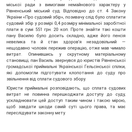
міської ради з вимогами немайнового характеру у
Рівненський міський суд. Відповідно до ст. 4 Закону
України «Про судовий збір», позивачу слід було сплатити
судовий збір у розмірі 0,4 розміру мінімальної заробітної
плати в сумі 551 грн. 20 коп. Проте знайти такі кошти
пану Василю було досить складно, адже його пенсія
невелика та й стан здоров’я незадовільний —
нещодавно чоловік пережив операцію, отже мав чимало
витрат. Опинившись у скрутному матеріальному
становищі, пан Василь звернувся до юристів Рівненської
громадської приймальні Української Гельсінської спілки,
які допомогли підготувати клопотання до суду про
звільнення від сплати судового збору.
Юристи приймальні розповідають, що сплата судових
витрат не повинна перешкоджати доступу до суду,
ускладнювати цей доступ таким чином і такою мірою,
щоб завдати шкоди самій суті цього права, та має
переслідувати законну мету.