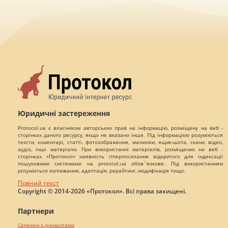
Юридичні застереження
Protocol.ua є власником авторських прав на інформацію, розміщену на веб -
сторінках даного ресурсу, якщо не вказано інше. Під інформацією розуміються
тексти, коментарі, статті, фотозображення, малюнки, ящик-шота, скани, відео,
аудіо, інші матеріали. При використанні матеріалів, розміщених на веб -
сторінках «Протокол» наявність гіперпосилання відкритого для індексації
пошуковими системами на protocol.ua обов`язкове. Під використанням
розуміється копіювання, адаптація, рерайтинг, модифікація тощо.
Повний текст
Copyright © 2014-2026 «Протокол». Всі права захищені.
Партнери
Сережки з діамантами