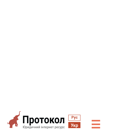
Рус
☰
Укр