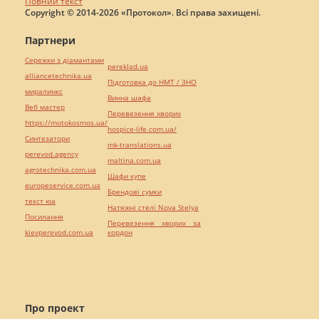
Повний текст
Copyright © 2014-2026 «Протокол». Всі права захищені.
Партнери
Сережки з діамантами
pereklad.ua
alliancetechnika.ua
Підготовка до НМТ / ЗНО
миралинкс
Винна шафа
Веб мастер
Перевезення хворих
https://motokosmos.ua/
hospice-life.com.ua/
Синтезатори
mk-translations.ua
perevod.agency
maltina.com.ua
agrotechnika.com.ua
Шафи купе
europeservice.com.ua
Брендові сумки
текст юа
Натяжні стелі Nova Stelya
Посилання
Перевезення хворих за
kievperevod.com.ua
кордон
Про проект