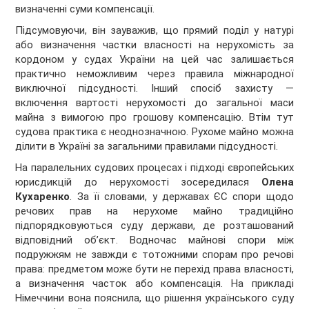
визначенні суми компенсації.
Підсумовуючи, він зауважив, що прямий поділ у натурі
або визначення частки власності на нерухомість за
кордоном у судах України на цей час залишається
практично неможливим через правила міжнародної
виключної підсудності. Інший спосіб захисту —
включення вартості нерухомості до загальної маси
майна з вимогою про грошову компенсацію. Втім тут
судова практика є неоднозначною. Рухоме майно можна
ділити в Україні за загальними правилами підсудності.
На паралельних судових процесах і підході європейських
юрисдикцій до нерухомості зосередилася
Олена
Кухаренко
. За її словами, у державах ЄС спори щодо
речових прав на нерухоме майно традиційно
підпорядковуються суду держави, де розташований
відповідний об’єкт. Водночас майнові спори між
подружжям не завжди є тотожними спорам про речові
права: предметом може бути не перехід права власності,
а визначення часток або компенсація. На прикладі
Німеччини вона пояснила, що рішення українського суду