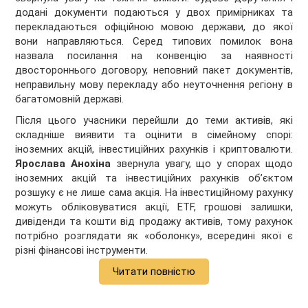
додані документи подаються у двох примірниках та
перекладаються офіційною мовою держави, до якої
вони направляються. Серед типових помилок вона
назвала посилання на конвенцію за наявності
двостороннього договору, неповний пакет документів,
неправильну мову перекладу або неуточнення регіону в
багатомовній державі.
Після цього учасники перейшли до теми активів, які
складніше виявити та оцінити в сімейному спорі:
іноземних акцій, інвестиційних рахунків і криптовалюти.
Ярослава Анохіна
звернула увагу, що у спорах щодо
іноземних акцій та інвестиційних рахунків об’єктом
розшуку є не лише сама акція. На інвестиційному рахунку
можуть обліковуватися акції, ETF, грошові залишки,
дивіденди та кошти від продажу активів, тому рахунок
потрібно розглядати як «оболонку», всередині якої є
різні фінансові інструменти.
Читати повністю