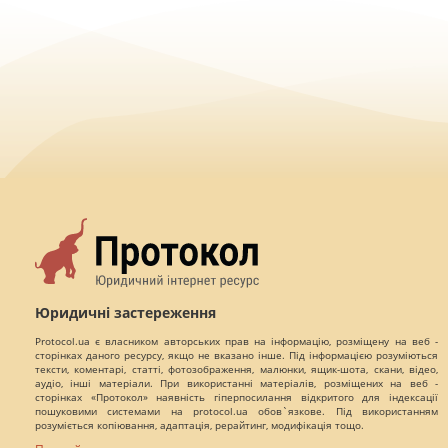
Юридичні застереження
Protocol.ua є власником авторських прав на інформацію, розміщену на веб -
сторінках даного ресурсу, якщо не вказано інше. Під інформацією розуміються
тексти, коментарі, статті, фотозображення, малюнки, ящик-шота, скани, відео,
аудіо, інші матеріали. При використанні матеріалів, розміщених на веб -
сторінках «Протокол» наявність гіперпосилання відкритого для індексації
пошуковими системами на protocol.ua обов`язкове. Під використанням
розуміється копіювання, адаптація, рерайтинг, модифікація тощо.