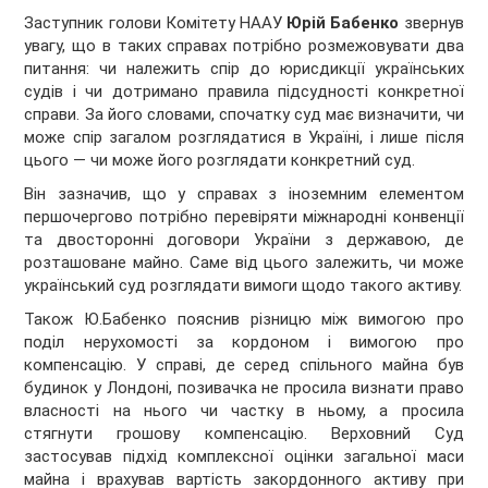
Заступник голови Комітету НААУ
Юрій Бабенко
звернув
увагу, що в таких справах потрібно розмежовувати два
питання: чи належить спір до юрисдикції українських
судів і чи дотримано правила підсудності конкретної
справи. За його словами, спочатку суд має визначити, чи
може спір загалом розглядатися в Україні, і лише після
цього — чи може його розглядати конкретний суд.
Він зазначив, що у справах з іноземним елементом
першочергово потрібно перевіряти міжнародні конвенції
та двосторонні договори України з державою, де
розташоване майно. Саме від цього залежить, чи може
український суд розглядати вимоги щодо такого активу.
Також Ю.Бабенко пояснив різницю між вимогою про
поділ нерухомості за кордоном і вимогою про
компенсацію. У справі, де серед спільного майна був
будинок у Лондоні, позивачка не просила визнати право
власності на нього чи частку в ньому, а просила
стягнути грошову компенсацію. Верховний Суд
застосував підхід комплексної оцінки загальної маси
майна і врахував вартість закордонного активу при