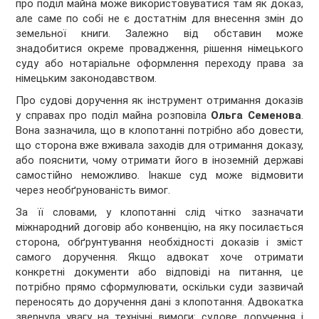
про поділ майна може використовуватися там як доказ,
але саме по собі не є достатнім для внесення змін до
земельної книги. Залежно від обставин може
знадобитися окреме провадження, рішення німецького
суду або нотаріальне оформлення переходу права за
німецьким законодавством.
Про судові доручення як інструмент отримання доказів
у справах про поділ майна розповіла
Ольга Семенова
.
Вона зазначила, що в клопотанні потрібно або довести,
що сторона вже вживала заходів для отримання доказу,
або пояснити, чому отримати його в іноземній державі
самостійно неможливо. Інакше суд може відмовити
через необґрунованість вимог.
За її словами, у клопотанні слід чітко зазначати
міжнародний договір або конвенцію, на яку посилається
сторона, обґрунтування необхідності доказів і зміст
самого доручення. Якщо адвокат хоче отримати
конкретні документи або відповіді на питання, це
потрібно прямо сформулювати, оскільки суди зазвичай
переносять до доручення дані з клопотання. Адвокатка
звернула увагу на технічні вимоги: судове доручення і