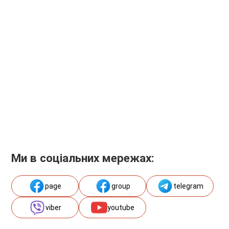
Ми в соціальних мережах:
page
group
telegram
viber
youtube