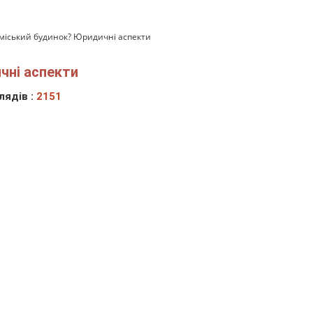
аміський будинок? Юридичні аспекти
чні аспекти
лядів :
2151