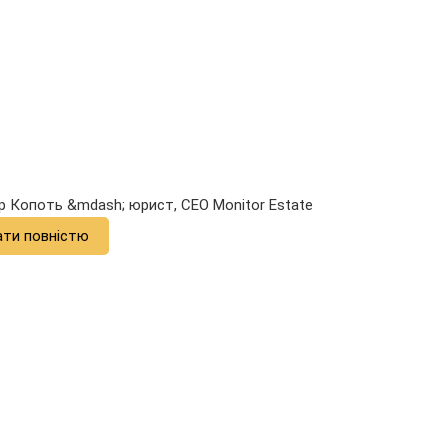
р Копоть &mdash; юрист, CEO Monitor Estate
ати повністю