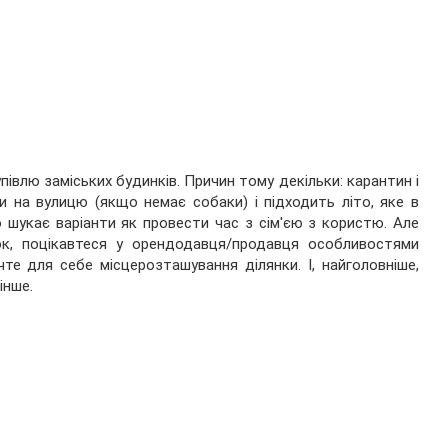
півлю заміських будинків. Причин тому декільки: карантин і
 на вулицю (якщо немає собаки) і підходить літо, яке в
 шукає варіанти як провести час з сім'єю з користю. Але
к, поцікавтеся у орендодавця/продавця особливостями
те для себе місцерозташування ділянки. І, найголовніше,
інше.