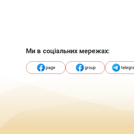
Ми в соціальних мережах:
page
group
telegr