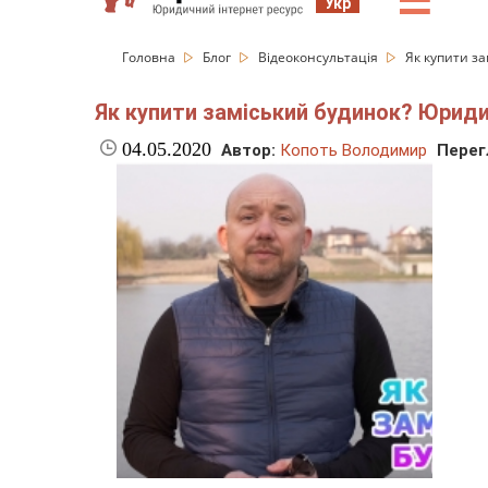
☰
Укр
Головна
Блог
Відеоконсультація
Як купити з
Як купити заміський будинок? Юриди
04.05.2020
Автор:
Копоть Володимир
Перег