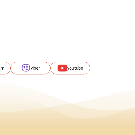
am
viber
youtube