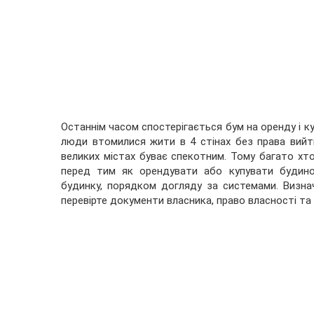
Останнім часом спостерігається бум на оренду і ку
люди втомилися жити в 4 стінах без права вийти
великих містах буває спекотним. Тому багато хто
перед тим як орендувати або купувати будино
будинку, порядком догляду за системами. Визнач
перевірте документи власника, право власності та 