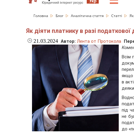
☰
Укр
Головна
Блог
Аналітична стаття
Статті
Як
Як діяти платнику в разі податкової
21.03.2024
Автор:
Лента от Протокола
Пере
Коме
Всім 
доку
перел
якщо 
в акт
деяки
Водн
подат
під ч
не бу
подат
до «п