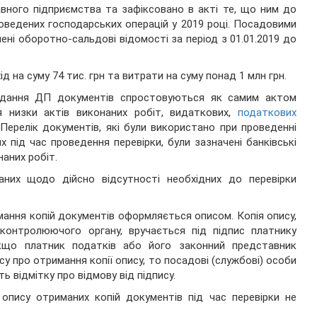
вного підприємства та зафіксовано в акті те, що ним до
оведених господарських операцій у 2019 році. Посадовими
і оборотно-сальдові відомості за період з 01.01.2019 до
д на суму 74 тис. грн та витрати на суму понад 1 млн грн.
адання ДП документів спростовуються як самим актом
я низки актів виконаних робіт, видаткових,
податкових
«Перелік документів, які були використано при проведенні
 під час проведення перевірки, були зазначені банківські
наних робіт.
них щодо дійсно відсутності необхідних до перевірки
ання копій документів оформляється описом. Копія опису,
контролюючого органу, вручається під підпис платнику
кщо платник податків або його законний представник
су про отримання копії опису, то посадові (службові) особи
ь відмітку про відмову від підпису.
опису отриманих копій документів під час перевірки не