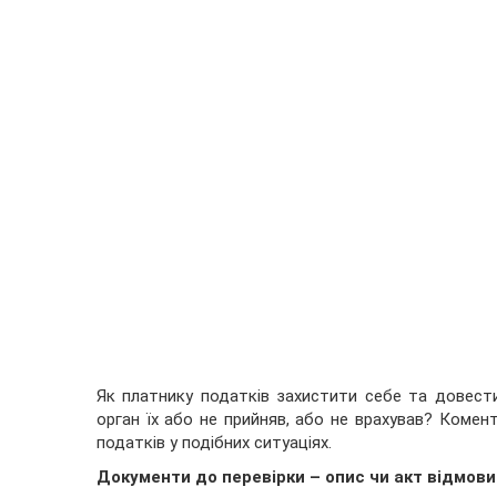
Як платнику податків захистити себе та довест
орган їх або не прийняв, або не врахував? Комент
податків у подібних ситуаціях.
Документи до перевірки – опис чи акт відмови