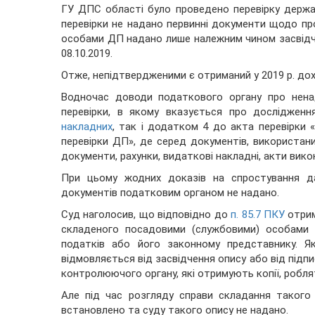
ГУ ДПС області було проведено перевірку держа
перевірки не надано первинні документи щодо пр
особами ДП надано лише належним чином засвідчен
08.10.2019.
Отже, непідтвердженими є отриманий у 2019 р. дохі
Водночас доводи податкового органу про нен
перевірки, в якому вказується про дослідженн
накладних
, так і додатком 4 до акта перевірки 
перевірки ДП», де серед документів, використаних
документи, рахунки, видаткові накладні, акти вико
При цьому жодних доказів на спростування да
документів податковим органом не надано.
Суд наголосив, що відповідно до
п. 85.7 ПКУ
отрим
складеного посадовими (службовими) особами 
податків або його законному представнику. Я
відмовляється від засвідчення опису або від підпи
контролюючого органу, які отримують копії, роблят
Але під час розгляду справи складання такого 
встановлено та суду такого опису не надано.