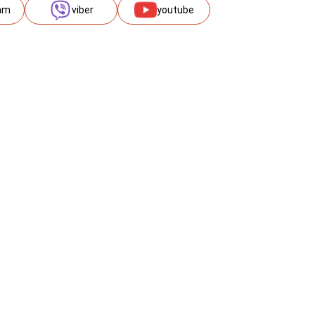
am
viber
youtube