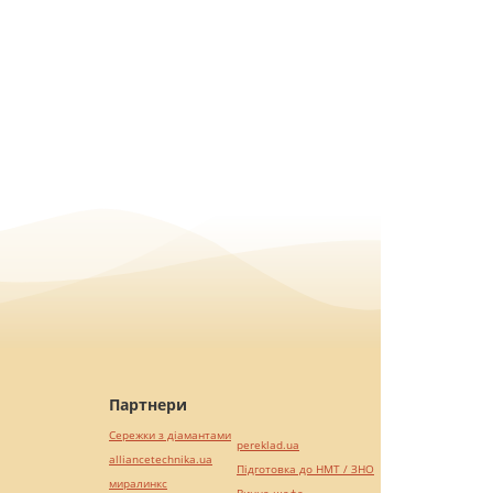
Партнери
Сережки з діамантами
pereklad.ua
alliancetechnika.ua
Підготовка до НМТ / ЗНО
миралинкс
Винна шафа