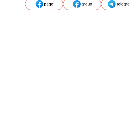
page
group
telegr