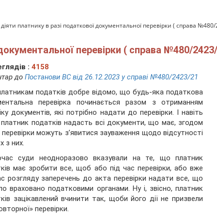
 діяти платнику в разі податкової документальної перевірки ( справа №480/
 документальної перевірки ( справа №480/2423/
глядів :
4158
нтар до
Постанови ВС від 26.12.2023 у справі №480/2423/21
платникам податків добре відомо, що будь-яка податкова
ментальна перевірка починається разом з отриманням
іку документів, які потрібно надати до перевірки. І навіть
платник податків надасть всі документи, що має, згодом
і перевірки можуть з’явитися зауваження щодо відсутності
х з них.
очас суди неодноразово вказували на те, що платник
ків має зробити все, щоб або під час перевірки, або вже
ас розгляду заперечень до акта перевірки надати все, що
ло враховано податковими органами. Ну і, звісно, платник
ків зацікавлений вчинити так, щоби його дії не призвели
овторної» перевірки.