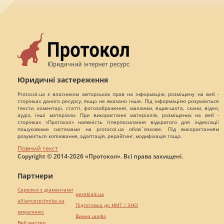
Юридичні застереження
Protocol.ua є власником авторських прав на інформацію, розміщену на веб -
сторінках даного ресурсу, якщо не вказано інше. Під інформацією розуміються
тексти, коментарі, статті, фотозображення, малюнки, ящик-шота, скани, відео,
аудіо, інші матеріали. При використанні матеріалів, розміщених на веб -
сторінках «Протокол» наявність гіперпосилання відкритого для індексації
пошуковими системами на protocol.ua обов`язкове. Під використанням
розуміється копіювання, адаптація, рерайтинг, модифікація тощо.
Повний текст
Copyright © 2014-2026 «Протокол». Всі права захищені.
Партнери
Сережки з діамантами
pereklad.ua
alliancetechnika.ua
Підготовка до НМТ / ЗНО
миралинкс
Винна шафа
Веб мастер