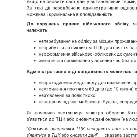
Якщо не оновити свої дані у встановлений термін
За такі дії передбачена адміністративна відпові
можлива і кримінальна відповідальність.
До порушень правил військового обліку,
як
належать:
неперебування на обліку за місцем проживанн
неприбуття за викликом ТЦК для взяття на в
неоформлення військово-облікових документ
зміна місця проживання у воєнний час без д
Адміністративна відповідальність може настат
непроходження медогляду для визначення пр
неуточнення протягом 60 днів (до 18 липня) с
нез’явлення за повісткою;
ненадання під час мобілізації будівлі, спору
Як пояснила заступниця міністра оборони Кате
з’явитися до ТЦК або оновити дані онлайн "на люд
"
Фактично працівники ТЦК передають дані до полі
з’явитися в ТЦК або оновити дані
", – сказала засту