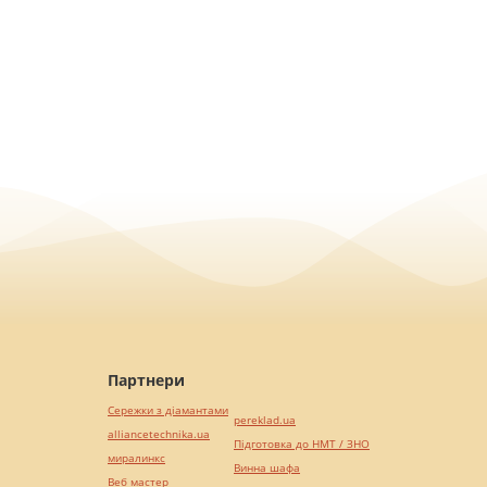
Партнери
Сережки з діамантами
pereklad.ua
alliancetechnika.ua
Підготовка до НМТ / ЗНО
миралинкс
Винна шафа
Веб мастер