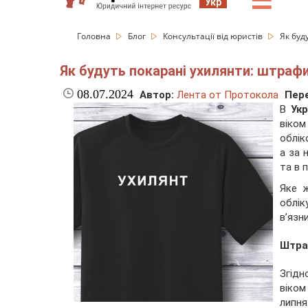
☰
Укр
Головна
Блог
Консультації від юристів
Як буд
Як будуть покарані ухилянти: штрафи
08.07.2024
Автор:
Лента от Протокола
Пере
В
Укр
віком
облік
а за 
та в 
Яке 
облік
в’язн
Штра
Згідн
віком
липн