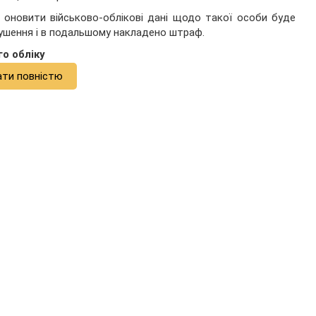
у оновити військово-облікові дані щодо такої особи буде
ушення і в подальшому накладено штраф.
о обліку
ати повністю