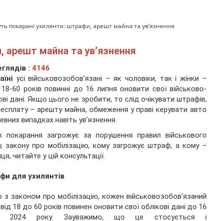
уть покарані ухилянти: штрафи, арешт майна та ув’язнення
, арешт майна та ув’язнення
глядів :
4146
аїні
усі військовозобов’язані – як чоловіки, так і жінки –
 18-60 років повинні до 16 липня оновити свої військово-
ові дані. Якщо цього не зробити, то слід очікувати штрафів,
несплату – арешту майна, обмеження у праві керувати авто
певних випадках навіть ув’язнення.
ж покарання загрожує за порушення правил військового
у, закону про мобілізацію, кому загрожує штраф, а кому –
иця, читайте у цій консультації.
фи для ухилянтів
о з законом про мобілізацію, кожен військовозобов'язаний
 від 18 до 60 років повинен оновити свої облікові дані до 16
я 2024 року. Зауважимо, що це стосується і