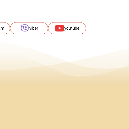
am
viber
youtube