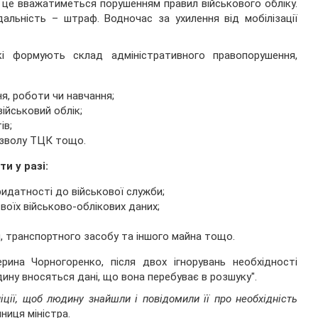
, це вважатиметься порушенням правил військового обліку.
дальність – штраф. Водночас за ухилення від мобілізації
і формують склад адміністративного правопорушення,
я, роботи чи навчання;
ійськовий облік;
ів;
озволу ТЦК тощо.
и у разі:
идатності до військової служби;
воїх військово-облікових даних;
ди, транспортного засобу та іншого майна тощо.
рина Чорногоренко, після двох ігнорувань необхідності
ину вносяться дані, що вона перебуває в розшуку".
ції, щоб людину знайшли і повідомили її про необхідність
пниця міністра.