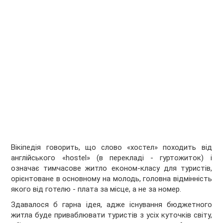
Вікіпедія говорить, що слово «хостел» походить від
англійського «hostel» (в перекладі - гуртожиток) і
означає тимчасове житло економ-класу для туристів,
орієнтоване в основному на молодь, головна відмінність
якого від готелю - плата за місце, а не за номер.
Здавалося б гарна ідея, адже існування бюджетного
житла буде приваблювати туристів з усіх куточків світу,