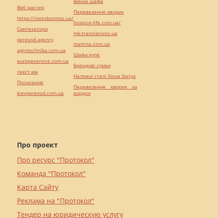
Винна шафа
Веб мастер
Перевезення хворих
https://motokosmos.ua/
hospice-life.com.ua/
Синтезатори
mk-translations.ua
perevod.agency
maltina.com.ua
agrotechnika.com.ua
Шафи купе
europeservice.com.ua
Брендові сумки
текст юа
Натяжні стелі Nova Stelya
Посилання
Перевезення хворих за
kievperevod.com.ua
кордон
Про проект
Про ресурс "Протокол"
Команда "Протокол"
Карта Сайту
Реклама на "Протокол"
Тендер на юридическую услугу