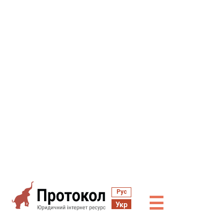
Рус
☰
Укр