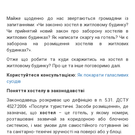
Майже щоденно до нас звертаються громадяни із
запитаннями: «Чи законно хостел в житловому будинку?
Чи прийнятий новий закон про заборону хостелів в
житлових будинках? Як написати скаргу на готель? Чи є
заборона на розміщення хостелів в житлових
будинках?».
Отже що робити та куди скаржитись на хостел в
житловому будинку? Про це та інше поговоримо далі.
Користуйтеся консультацією:
Як покарати галасливих
сусідів
Поняття хостелу в законодавстві
Законодавець розкриває цю дефініцію в п. 5.31. ДСТУ
4527:2006 «Послуги туристичні. Засоби розміщення», де
зазначає, що
хостел
– це готель, у якому номери,
розташовані зазвичай за коридорною або блочною
системою, і має умови для самостійного готування їжі
та санітарно-технічні зручності на поверсі або у блоці.