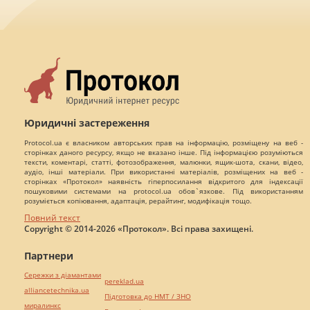
Юридичні застереження
Protocol.ua є власником авторських прав на інформацію, розміщену на веб -
сторінках даного ресурсу, якщо не вказано інше. Під інформацією розуміються
тексти, коментарі, статті, фотозображення, малюнки, ящик-шота, скани, відео,
аудіо, інші матеріали. При використанні матеріалів, розміщених на веб -
сторінках «Протокол» наявність гіперпосилання відкритого для індексації
пошуковими системами на protocol.ua обов`язкове. Під використанням
розуміється копіювання, адаптація, рерайтинг, модифікація тощо.
Повний текст
Copyright © 2014-2026 «Протокол». Всі права захищені.
Партнери
Сережки з діамантами
pereklad.ua
alliancetechnika.ua
Підготовка до НМТ / ЗНО
миралинкс