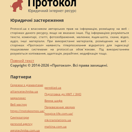
Юридичні застереження
Protocol.ua є власником авторських прав на інформацію, розміщену на веб -
сторінках даного ресурсу, якщо не вказано інше. Під інформацією розуміються
тексти, коментарі, статті, фотозображення, малюнки, ящик-шота, скани, відео,
аудіо, інші матеріали. При використанні матеріалів, розміщених на веб -
сторінках «Протокол» наявність гіперпосилання відкритого для індексації
пошуковими системами на protocol.ua обов`язкове. Під використанням
розуміється копіювання, адаптація, рерайтинг, модифікація тощо.
Повний текст
Copyright © 2014-2026 «Протокол». Всі права захищені.
Партнери
Сережки з діамантами
pereklad.ua
alliancetechnika.ua
Підготовка до НМТ / ЗНО
миралинкс
Винна шафа
Веб мастер
Перевезення хворих
https://motokosmos.ua/
hospice-life.com.ua/
Синтезатори
mk-translations.ua
perevod.agency
maltina.com.ua
agrotechnika.com.ua