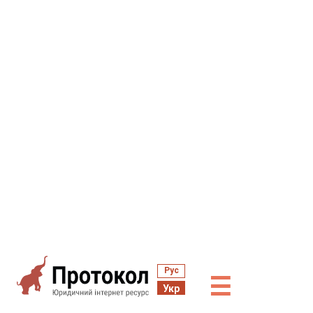
Рус
☰
Укр