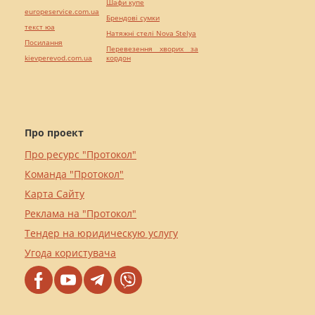
Шафи купе
europeservice.com.ua
Брендові сумки
текст юа
Натяжні стелі Nova Stelya
Посилання
Перевезення хворих за
kievperevod.com.ua
кордон
Про проект
Про ресурс "Протокол"
Команда "Протокол"
Карта Сайту
Реклама на "Протокол"
Тендер на юридическую услугу
Угода користувача