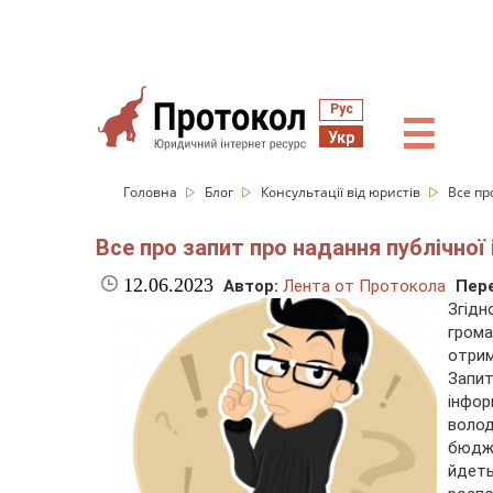
Рус
☰
Укр
Головна
Блог
Консультації від юристів
Все пр
Все про запит про надання публічної
12.06.2023
Автор:
Лента от Протокола
Пере
Згідн
гром
отрим
Запи
інфор
воло
бюдже
йдет