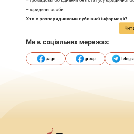
– громадські об’єднання без статусу юридичної о
– юридичні особи.
Хто є розпорядниками публічної інформації?
Чит
Ми в соціальних мережах:
page
group
telegr