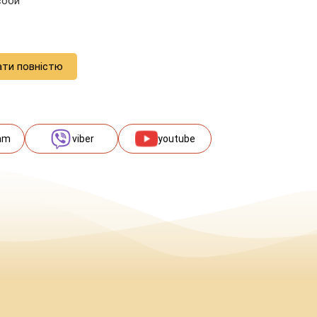
соби
ати повністю
am
viber
youtube