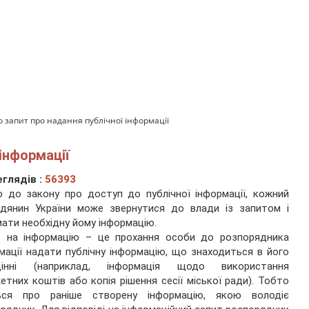
о запит про надання публічної інформації
 інформації
глядів :
56393
о до закону про доступ до публічної інформації, кожний
адянин України може звернутися до влади із запитом і
ати необхідну йому інформацію.
т на інформацію – це прохання особи до розпорядника
мації надати публічну інформацію, що знаходиться в його
дінні (наприклад, інформація щодо використання
тних коштів або копія рішення сесії міської ради). Тобто
ься про раніше створену інформацію, якою володіє