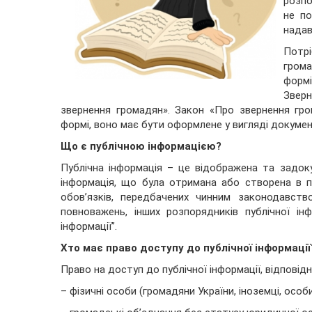
розпо
не по
надав
Потр
грома
формі
Звер
звернення громадян». Закон «Про звернення гр
формі, воно має бути оформлене у вигляді документ
Що є публічною інформацією?
Публічна інформація – це відображена та задок
інформація, що була отримана або створена в п
обов’язків, передбачених чинним законодавств
повноважень, інших розпорядників публічної ін
інформації”.
Хто має право доступу до публічної інформації
Право на доступ до публічної інформації, відповід
– фізичні особи (громадяни України, іноземці, осо