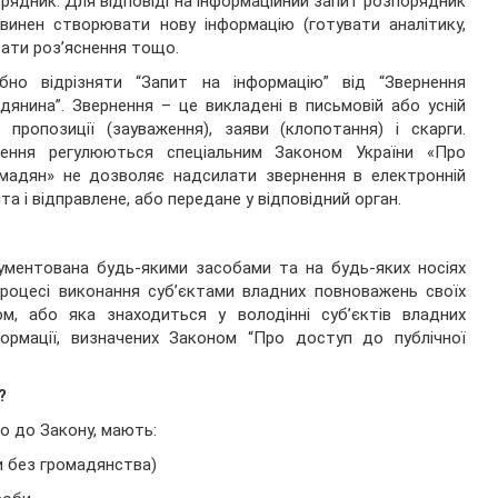
рядник. Для відповіді на інформаційний запит розпорядник
винен створювати нову інформацію (готувати аналітику,
ати роз’яснення тощо.
ібно відрізняти “Запит на інформацію” від “Звернення
дянина”. Звернення – це викладені в письмовій або усній
 пропозиції (зауваження), заяви (клопотання) і скарги.
нення регулюються спеціальним Законом України «Про
омадян» не дозволяє надсилати звернення в електронній
а і відправлене, або передане у відповідний орган.
ументована будь-якими засобами та на будь-яких носіях
роцесі виконання суб’єктами владних повноважень своїх
ом, або яка знаходиться у володінні суб’єктів владних
формації, визначених Законом “Про доступ до публічної
?
но до Закону, мають:
би без громадянства)