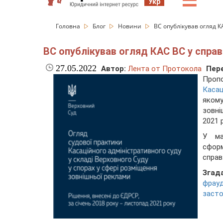
☰
Укр
Головна
Блог
Новини
ВС опублікував огляд 
ВС опублікував огляд КАС ВС у спра
27.05.2022
Автор:
Лента от Протокола
Пере
Проп
Касац
яком
зовні
2021 
У ма
сформ
справ
Згад
фрау
заст