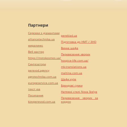
Партнери
Сережки з діамантами
pereklad.ua
alliancetechnika.ua
Підготовка до НМТ / ЗНО
миралинкс
Винна шафа
Веб мастер
Перевезення хворих
https://motokosmos.ua/
hospice-life.com.ua/
Синтезатори
mk-translations.ua
perevod.agency
maltina.com.ua
agrotechnika.com.ua
Шафи купе
europeservice.com.ua
Брендові сумки
текст юа
Натяжні стелі Nova Stelya
Посилання
Перевезення хворих за
kievperevod.com.ua
кордон