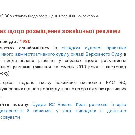
КАС ВС у справах щодо розміщення зовнішньої реклами
вах щодо розміщення зовнішньої реклами
глядів :
1980
онуємо ознайомитися з
оглядом судової практики
ійного адміністративного суду у складі Верховного Суду
, в
у представлено рішення у справах щодо розміщення
шньої реклами (рішення за січень 2018 року – листопад
року).
теріалі подано низку важливих висновків КАС ВС,
ульованих під час розгляду цієї категорії адміністративних
.
айте новину:
Суддя ВС Василь Крат розповів історію
даторності й пояснив, у яких випадках її доцільно
осовувати