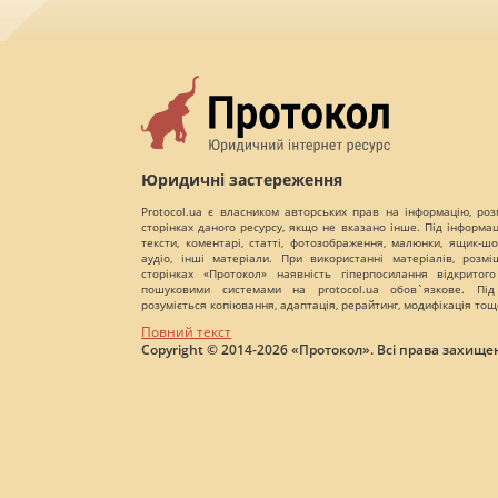
Юридичні застереження
Protocol.ua є власником авторських прав на інформацію, роз
сторінках даного ресурсу, якщо не вказано інше. Під інформа
тексти, коментарі, статті, фотозображення, малюнки, ящик-шот
аудіо, інші матеріали. При використанні матеріалів, розм
сторінках «Протокол» наявність гіперпосилання відкритого
пошуковими системами на protocol.ua обов`язкове. Під
розуміється копіювання, адаптація, рерайтинг, модифікація тощ
Повний текст
Copyright © 2014-2026 «Протокол». Всі права захищен