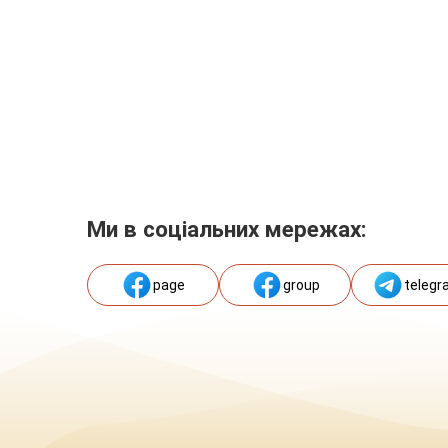
Ми в соціальних мережах:
page
group
telegr