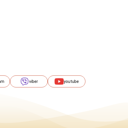
am
viber
youtube