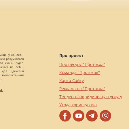
міщену на веб -
Про проект
цією розуміються
а, скани, відео,
Про ресурс "Протокол"
іщених на веб -
 для індексації
Команда "Протокол"
 використанням
о.
Карта Сайту
Реклама на "Протокол"
і.
Тендер на юридическую услугу
Угода користувача