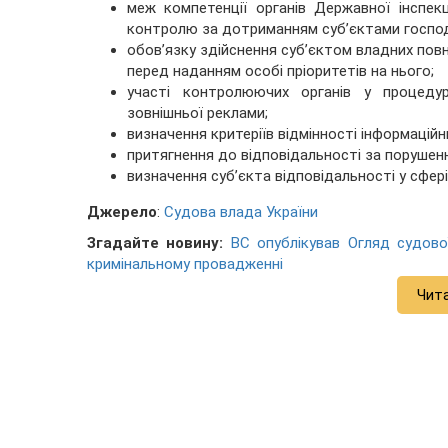
меж компетенції органів Державної інспекц
контролю за дотриманням суб’єктами госпо
обов’язку здійснення суб’єктом владних пов
перед наданням особі пріоритетів на нього;
участі контролюючих органів у процедур
зовнішньої реклами;
визначення критеріїв відмінності інформаційн
притягнення до відповідальності за порушен
визначення суб’єкта відповідальності у сфер
Джерело
:
Судова влада України
Згадайте новину:
ВС опублікував Огляд судов
кримінальному провадженні
Чит