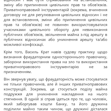
зміну або припинення цивільних прав та обов’язків.
Приватноправовий інструментарій (зокрема, вчинення
договору не для регулювання цивільних відносин і не
для встановлення, зміни або припинення цивільних
прав та обов’язків) не повинен використовуватися
учасниками цивільного обороту для невиконання
публічних обов’язків, звільнення майна з-під арешту в
публічних відносинах або уникнення арешту та/або
можливої конфіскації.
Крім того, Василь Крат навів судову практику щодо
визнання фраудаторним одностороннього правочину,
заборони використання права на зло та використання
приватноправового інструментарію не за
призначенням.
Він звернув увагу, що фраудаторність може стосуватися
не тільки правочинів, але й інших приватноправових
конструкцій. Зокрема, це стосується поділу майна
подружжя для уникнення накладення на нього
стягнення. В одній зі справ ідеться про те, що чоловік,
який заборгував кошти банку, та його дружина
поділили майно таким чином, що дружині дісталася