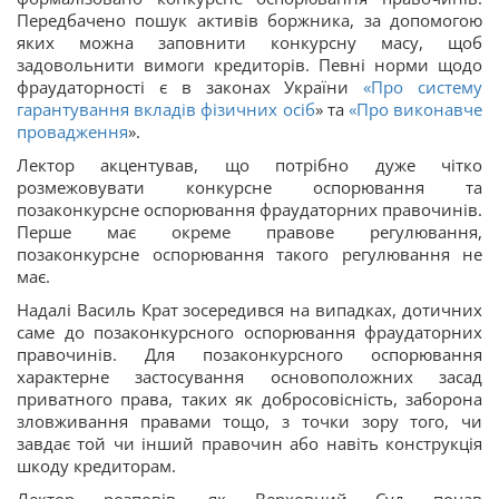
Передбачено пошук активів боржника, за допомогою
яких можна заповнити конкурсну масу, щоб
задовольнити вимоги кредиторів. Певні норми щодо
фраудаторності є в законах України
«
Про систему
гарантування вкладів фізичних осіб
» та
«
Про виконавче
провадження
».
Лектор акцентував, що потрібно дуже чітко
розмежовувати конкурсне оспорювання та
позаконкурсне оспорювання фраудаторних правочинів.
Перше має окреме правове регулювання,
позаконкурсне оспорювання такого регулювання не
має.
Надалі Василь Крат зосередився на випадках, дотичних
саме до позаконкурсного оспорювання фраудаторних
правочинів. Для позаконкурсного оспорювання
характерне застосування основоположних засад
приватного права, таких як добросовісність, заборона
зловживання правами тощо, з точки зору того, чи
завдає той чи інший правочин або навіть конструкція
шкоду кредиторам.