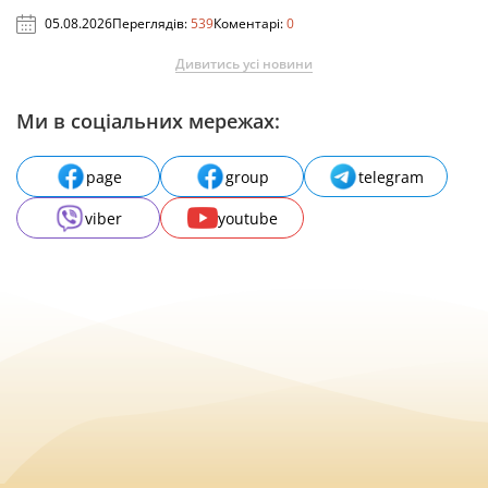
05.08.2026
Переглядів:
539
Коментарі:
0
Дивитись усі новини
Ми в соціальних мережах:
page
group
telegram
viber
youtube