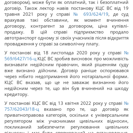
договором), може бути як оплатний, так і безоплатний
договір. Також лектор навів постанову КЦС ВС від 19
травня 2021 року у справі
№ 693/624/19
, де суд
врахував такі обставини, як момент вчинення
договору, контрагент за договором, ціна купівлі-
продажу. В цій справі підприємство продало
автотранспорт одному зі своїх учасників після відкриття
провадження у справі за символічну плату.
У постанові від 18 листопада 2020 року у справі
№
569/6427/16-ц
КЦС ВС зробив висновок про можливість
визнавати недійсним правочин, який рішенням суду
вже визнано дійсним. Договір раніше оспорювався
через нібито недотримання його нотаріальної форми.
КЦС ВС вказав, що це не заважає визнанню його
недійсним через те, що він був вчинений на шкоду
кредитору.
У постанові КЦС ВС від 13 квітня 2022 року у справі
№
757/62043/18-ц
вказано про те, що договір як
приватноправова категорія, оскільки є універсальним
регулятором між учасниками цивільних відносин,
покликаний забезпечити регулювання цивільних
відносин і має бути спрямований на встановлення,