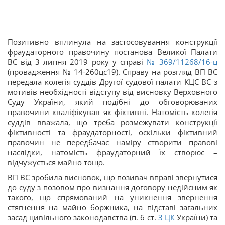
Позитивно вплинула на застосовування конструкції
фраудаторного правочину постанова Великої Палати
ВС від 3 липня 2019 року у справі
№ 369/11268/16-ц
(провадження № 14-260цс19). Справу на розгляд ВП ВС
передала колегія суддів Другої судової палати КЦС ВС з
мотивів необхідності відступу від висновку Верховного
Суду України, який подібні до обговорюваних
правочини кваліфікував як фіктивні. Натомість колегія
суддів вважала, що треба розмежувати конструкції
фіктивності та фраудаторності, оскільки фіктивний
правочин не передбачає наміру створити правові
наслідки, натомість фраудаторний їх створює –
відчужується майно тощо.
ВП ВС зробила висновок, що позивач вправі звернутися
до суду з позовом про визнання договору недійсним як
такого, що спрямований на уникнення звернення
стягнення на майно боржника, на підставі загальних
засад цивільного законодавства (п. 6 ст.
3
ЦК
України) та