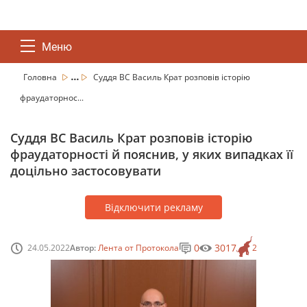
Меню
...
Головна
Суддя ВС Василь Крат розповів історію
фраудаторнос...
Суддя ВС Василь Крат розповів історію
фраудаторності й пояснив, у яких випадках її
доцільно застосовувати
Відключити рекламу
0
3017
24.05.2022
Автор:
Лента от Протокола
2