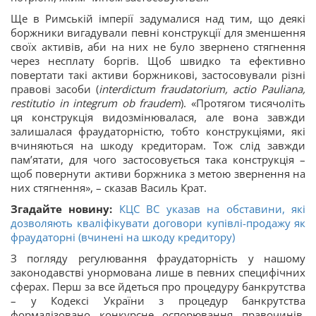
Ще в Римській імперії задумалися над тим, що деякі
боржники вигадували певні конструкції для зменшення
своїх активів, аби на них не було звернено стягнення
через несплату боргів. Щоб швидко та ефективно
повертати такі активи боржникові, застосовували різні
правові засоби (
interdictum fraudatorium, actio Pauliana,
restitutio in integrum ob fraudem
). «Протягом тисячоліть
ця конструкція видозмінювалася, але вона завжди
залишалася фраудаторністю, тобто конструкціями, які
вчиняються на шкоду кредиторам. Тож слід завжди
пам’ятати, для чого застосовується така конструкція –
щоб повернути активи боржника з метою звернення на
них стягнення», – сказав Василь Крат.
Згадайте новину:
КЦС ВС указав на обставини, які
дозволяють кваліфікувати договори купівлі-продажу як
фраудаторні (вчинені на шкоду кредитору)
З погляду регулювання фраудаторність у нашому
законодавстві унормована лише в певних специфічних
сферах. Перш за все йдеться про процедуру банкрутства
– у Кодексі України з процедур банкрутства
формалізовано конкурсне оспорювання правочинів.