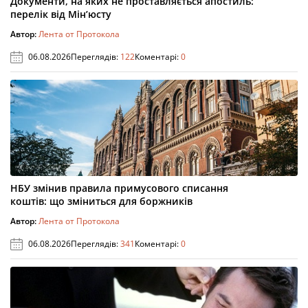
Документи, на яких не проставляється апостиль:
перелік від Мін’юсту
Автор:
Лента от Протокола
06.08.2026
Переглядів:
122
Коментарі:
0
НБУ змінив правила примусового списання
коштів: що зміниться для боржників
Автор:
Лента от Протокола
06.08.2026
Переглядів:
341
Коментарі:
0