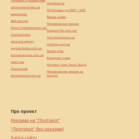
Сережки з діамантами
pereklad.ua
alliancetechnika.ua
Підготовка до НМТ / ЗНО
миралинкс
Винна шафа
Веб мастер
Перевезення хворих
https://motokosmos.ua/
hospice-life.com.ua/
Синтезатори
mk-translations.ua
perevod.agency
maltina.com.ua
agrotechnika.com.ua
Шафи купе
europeservice.com.ua
Брендові сумки
текст юа
Натяжні стелі Nova Stelya
Посилання
Перевезення хворих за
kievperevod.com.ua
кордон
Про проект
Реклама на "Протокол"
"Протокол" без реклами!
Карта сайту