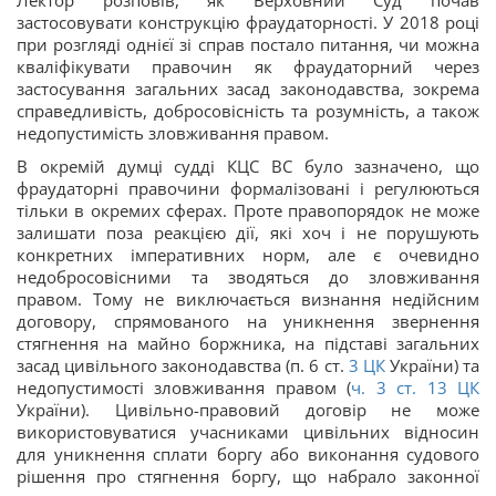
Лектор розповів, як Верховний Суд почав
застосовувати конструкцію фраудаторності. У 2018 році
при розгляді однієї зі справ постало питання, чи можна
кваліфікувати правочин як фраудаторний через
застосування загальних засад законодавства, зокрема
справедливість, добросовісність та розумність, а також
недопустимість зловживання правом.
В окремій думці судді КЦС ВС було зазначено, що
фраудаторні правочини формалізовані і регулюються
тільки в окремих сферах. Проте правопорядок не може
залишати поза реакцією дії, які хоч і не порушують
конкретних імперативних норм, але є очевидно
недобросовісними та зводяться до зловживання
правом. Тому не виключається визнання недійсним
договору, спрямованого на уникнення звернення
стягнення на майно боржника, на підставі загальних
засад цивільного законодавства (п. 6 ст.
3
ЦК
України) та
недопустимості зловживання правом (
ч. 3 ст.
13
ЦК
України). Цивільно-правовий договір не може
використовуватися учасниками цивільних відносин
для уникнення сплати боргу або виконання судового
рішення про стягнення боргу, що набрало законної