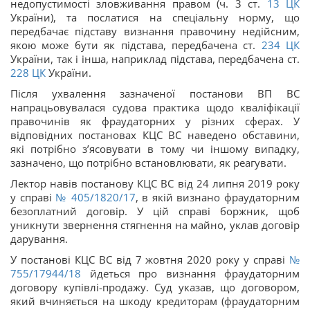
недопустимості зловживання правом (ч. 3 ст.
13
ЦК
України), та послатися на спеціальну норму, що
передбачає підставу визнання правочину недійсним,
якою може бути як підстава, передбачена ст.
234
ЦК
України, так і інша, наприклад підстава, передбачена ст.
228
ЦК
України.
Після ухвалення зазначеної постанови ВП ВС
напрацьовувалася судова практика щодо кваліфікації
правочинів як фраудаторних у різних сферах. У
відповідних постановах КЦС ВС наведено обставини,
які потрібно з’ясовувати в тому чи іншому випадку,
зазначено, що потрібно встановлювати, як реагувати.
Лектор навів постанову КЦС ВС від 24 липня 2019 року
у справі
№ 405/1820/17
, в якій визнано фраудаторним
безоплатний договір. У цій справі боржник, щоб
уникнути звернення стягнення на майно, уклав договір
дарування.
У постанові КЦС ВС від 7 жовтня 2020 року у справі
№
755/17944/18
йдеться про визнання фраудаторним
договору купівлі-продажу. Суд указав, що договором,
який вчиняється на шкоду кредиторам (фраудаторним