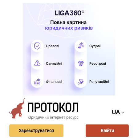
UA
Зареєструватися
Ввійти