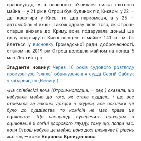
правосуддя, у її власності з’явилася низка елітного
майна — у 21 рік в Отрош був будинок під Києвом, у 22 —
дві квартири у Києві та два паркомісця, а у 25 —
автомобіль «Lexus». Також одразу після того, як Отрош-
старша виїхала до Криму, вона подарувала доньці ще
одну квартиру в Києві площею в майже 140 кв. м. Як
йдеться у
висновку
Громадської ради доброчесності,
станом на 2019 рік Отрош володіла майном на понад 5
млн 266 тис. грн.
Згадайте новину:
Через 10 років судового розгляду
прокуратура "злила" обвинувачення судді Сергій Саблук
у хабарництві (Вінниця)....
«
На співбесіді вона (Отрош-молодша, — ред.) сказала, що
набувала майно до того, як стала суддею, і що все
отримала за законні доходи її родини, але оскільки це
було до суддівства, то комісія не має права це
оцінювати. Що насправді суперечить підходам в
оцінюванні й логіці здорового глузду, тому що, попри час,
коли Отрош набула це майно, воно досі визначає її рівень
життя
», — каже
Вероніка Крейденкова
.