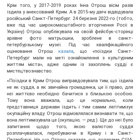
Крім того, у 2017-2019 роках Інна Отрош вісім разів
їздила у анексований Крим. А в 2015-му двічі відвідувала
російський Санкт-Петербург. 24 березня 2022-го (тобто,
вже під час широкомасштабного вторгнення Росії в
Україну) Отрош опублікувала на своїй фейсбук-сторінці
архівне фото матрьошки, зроблене в санкт-
петербурзькому музеї. Під час кваліфікаційного
оцінювання Отрош
казала
, що «поїздки Санкт-
Петербург мали на меті ознайомлення з культурним
життям міста», адже одним із захоплень судді є
мистецтвознавство.
«Поїздки в Крим Отрош виправдовувала тим, що їздила
не як суддя, а як звичайна громадянка, це її право, для
неї життєво необхідно бачитися з близькою особою.
Тому вона вважала, що це нормально, коли
представниця держави їздить і тим самим легітимізує
окупаційну владу. Отрош відмовлялася визнавати те, що
вона легітимізувала це (
окупацію,
—
ред
.). Ще до неї було
запитання щодо того, якою валютою суддя
розплачувалася, перебуваючи в Криму і в Санкт-
Петербурзі. На що Отрош сказала, що доларами США.