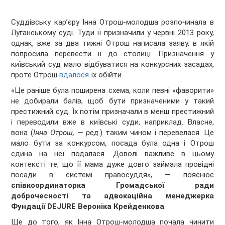
Суддівську кар’єру Інна Отрош-молодша розпочинала в
Луганському суді. Туди її призначили у червні 2013 року,
однак, вже за два тижні Отрош написала заяву, в якій
попросила перевести її до столиці. Призначення у
київський суд мало відбуватися на конкурсних засадах,
проте Отрош
вдалося
їх обійти.
«Це раніше була поширена схема, коли певні «фаворити»
не добирали балів, щоб бути призначеними у такий
престижний суд. Їх потім призначали в менш престижний
і переводили вже в київські суди, наприклад. Власне,
вона (
Інна Отрош, — ред
.) таким чином і перевелася. Це
мало бути за конкурсом, посада була одна і Отрош
єдина на неї подалася. Доволі важливе в цьому
контексті те, що її мама дуже довго займала провідні
посади в системі правосуддя», — пояснює
співкоординаторка Громадської ради
доброчесності та адвокаційна менеджерка
Фундації DEJURE Вероніка Крейденкова
.
Ще до того, як Інна Отрош-молодша почала чинити