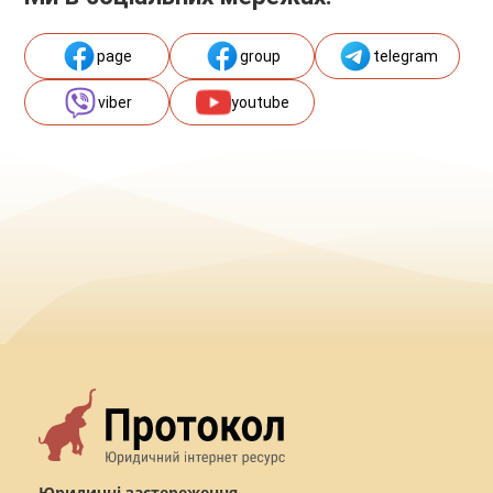
page
group
telegram
viber
youtube
Юридичні застереження