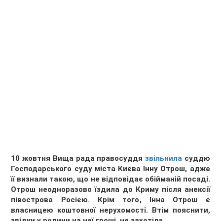
10 жовтня Вища рада правосуддя
звільнила
суддю
Господарського суду міста Києва Інну Отрош, адже
її визнали такою, що не відповідає обійманій посаді.
Отрош неодноразово їздила до Криму після анексії
півострова Росією. Крім того, Інна Отрош є
власницею коштовної нерухомості. Втім пояснити,
звідки у родини на неї гроші, не захотіла.