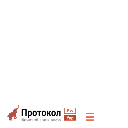
Рус
☰
Укр