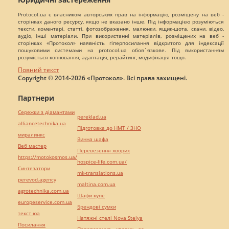
Protocol.ua є власником авторських прав на інформацію, розміщену на веб -
сторінках даного ресурсу, якщо не вказано інше. Під інформацією розуміються
тексти, коментарі, статті, фотозображення, малюнки, ящик-шота, скани, відео,
аудіо, інші матеріали. При використанні матеріалів, розміщених на веб -
сторінках «Протокол» наявність гіперпосилання відкритого для індексації
пошуковими системами на protocol.ua обов`язкове. Під використанням
розуміється копіювання, адаптація, рерайтинг, модифікація тощо.
Повний текст
Copyright © 2014-2026 «Протокол». Всі права захищені.
Партнери
Сережки з діамантами
pereklad.ua
alliancetechnika.ua
Підготовка до НМТ / ЗНО
миралинкс
Винна шафа
Веб мастер
Перевезення хворих
https://motokosmos.ua/
hospice-life.com.ua/
Синтезатори
mk-translations.ua
perevod.agency
maltina.com.ua
agrotechnika.com.ua
Шафи купе
europeservice.com.ua
Брендові сумки
текст юа
Натяжні стелі Nova Stelya
Посилання
Перевезення хворих за