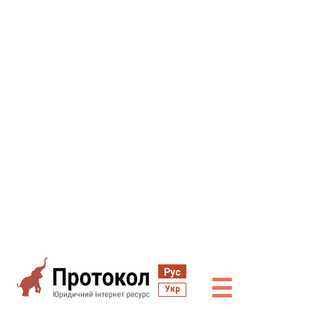
Рус
☰
Укр