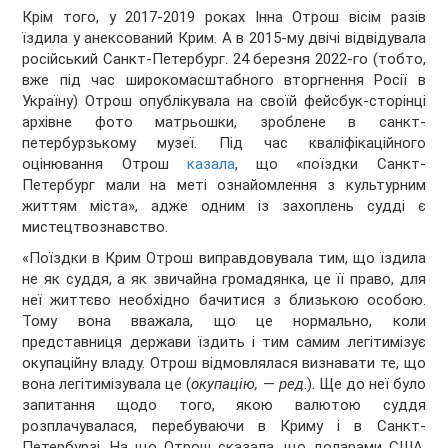
Крім того, у 2017-2019 роках Інна Отрош вісім разів
їздила у анексований Крим. А в 2015-му двічі відвідувала
російський Санкт-Петербург. 24 березня 2022-го (тобто,
вже під час широкомасштабного вторгнення Росії в
Україну) Отрош опублікувала на своїй фейсбук-сторінці
архівне фото матрьошки, зроблене в санкт-
петербурзькому музеї. Під час кваліфікаційного
оцінювання Отрош
казала
, що «поїздки Санкт-
Петербург мали на меті ознайомлення з культурним
життям міста», адже одним із захоплень судді є
мистецтвознавство.
«Поїздки в Крим Отрош виправдовувала тим, що їздила
не як суддя, а як звичайна громадянка, це її право, для
неї життєво необхідно бачитися з близькою особою.
Тому вона вважала, що це нормально, коли
представниця держави їздить і тим самим легітимізує
окупаційну владу. Отрош відмовлялася визнавати те, що
вона легітимізувала це (
окупацію,
—
ред
.). Ще до неї було
запитання щодо того, якою валютою суддя
розплачувалася, перебуваючи в Криму і в Санкт-
Петербурзі. На що Отрош сказала, що доларами США.