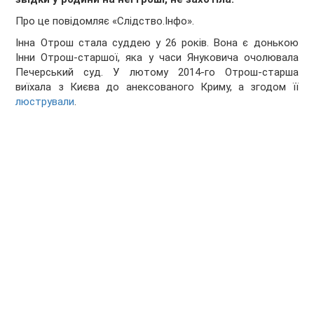
Про це повідомляє «Слідство.Інфо».
Інна Отрош стала суддею у 26 років. Вона є донькою
Інни Отрош-старшої, яка у часи Януковича очолювала
Печерський суд. У лютому 2014-го Отрош-старша
виїхала з Києва до анексованого Криму, а згодом її
люстрували
.