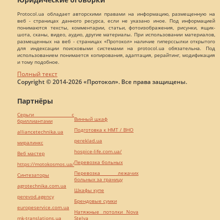
Protocol.ua обладает авторскими правами на информацию, размещенную на
веб - страницах данного ресурса, если не указано иное. Под информацией
понимаются тексты, комментарии, статьи, фотоизображения, рисунки, ящик-
шота, сканы, видео, аудио, другие материалы. При использовании материалов,
размещенных на веб - страницах «Протокол» наличие гиперссылки открытого
для индексации поисковыми системами на protocol.ua обязательна. Под
использованием понимается копирования, адаптация, рерайтинг, модификация
и тому подобное.
Полный текст
Copyright © 2014-2026 «Протокол». Все права защищены.
Партнёры
Серьги с
Винный шкаф
бриллиантами
Подготовка к НМТ / ВНО
alliancetechnika.ua
pereklad.ua
миралинкс
hospice-life.com.ua/
Веб мастер
Перевозка больных
https://motokosmos.ua/
Перевозка лежачих
Синтезаторы
больных за границу
agrotechnika.com.ua
Шкафы купе
perevod.agency
Брендовые сумки
europeservice.com.ua
Натяжные потолки Nova
mk-translations.ua
Stelya