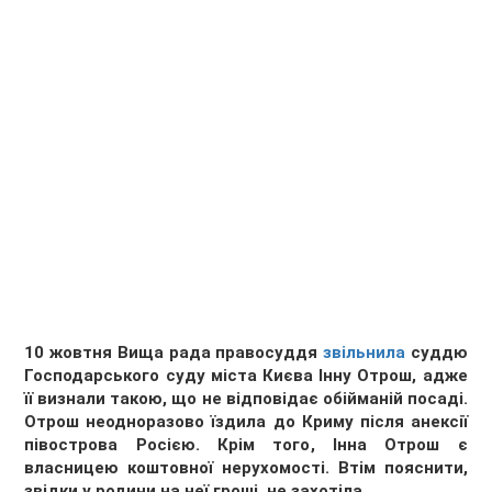
10 жовтня Вища рада правосуддя
звільнила
суддю
Господарського суду міста Києва Інну Отрош, адже
її визнали такою, що не відповідає обійманій посаді.
Отрош неодноразово їздила до Криму після анексії
півострова Росією. Крім того, Інна Отрош є
власницею коштовної нерухомості. Втім пояснити,
звідки у родини на неї гроші, не захотіла.