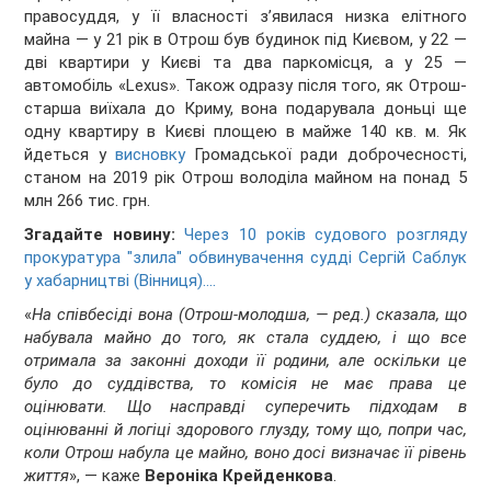
правосуддя, у її власності з’явилася низка елітного
майна — у 21 рік в Отрош був будинок під Києвом, у 22 —
дві квартири у Києві та два паркомісця, а у 25 —
автомобіль «Lexus». Також одразу після того, як Отрош-
старша виїхала до Криму, вона подарувала доньці ще
одну квартиру в Києві площею в майже 140 кв. м. Як
йдеться у
висновку
Громадської ради доброчесності,
станом на 2019 рік Отрош володіла майном на понад 5
млн 266 тис. грн.
Згадайте новину:
Через 10 років судового розгляду
прокуратура "злила" обвинувачення судді Сергій Саблук
у хабарництві (Вінниця)....
«
На співбесіді вона (Отрош-молодша, — ред.) сказала, що
набувала майно до того, як стала суддею, і що все
отримала за законні доходи її родини, але оскільки це
було до суддівства, то комісія не має права це
оцінювати. Що насправді суперечить підходам в
оцінюванні й логіці здорового глузду, тому що, попри час,
коли Отрош набула це майно, воно досі визначає її рівень
життя
», — каже
Вероніка Крейденкова
.