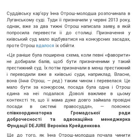
Суддівську кар’єру Інна Отрош-молодша розпочинала в
Луганському суді. Туди її призначили у червні 2013 року,
однак, вже за два тижні Отрош написала заяву, в якій
попросила перевести її до столиці. Призначення у
київський суд мало відбуватися на конкурсних засадах,
проте Отрош
вдалося
їх обійти.
«Це раніше була поширена схема, коли певні «фаворити»
не добирали балів, щоб бути призначеними у такий
престижний суд. Їх потім призначали в менш престижний
і переводили вже в київські суди, наприклад. Власне,
вона (
Інна Отрош, — ред
.) таким чином і перевелася. Це
мало бути за конкурсом, посада була одна і Отрош
єдина на неї подалася. Доволі важливе в цьому
контексті те, що її мама дуже довго займала провідні
посади в системі правосуддя», — пояснює
співкоординаторка Громадської ради
доброчесності та адвокаційна менеджерка
Фундації DEJURE Вероніка Крейденкова
.
Ще до того, як Інна Отрош-молодша почала чинити