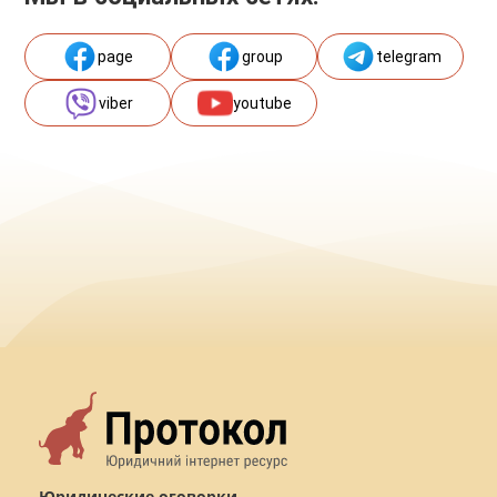
page
group
telegram
viber
youtube
Юридические оговорки