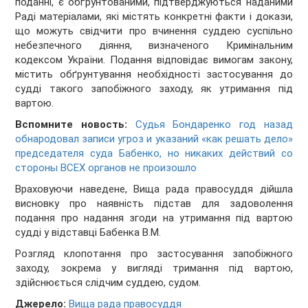
поданні, є обґрунтованими, підтверджуються наданими
Раді матеріалами, які містять конкретні факти і докази,
що можуть свідчити про вчинення суддею суспільно
небезпечного діяння, визначеного Кримінальним
кодексом України. Подання відповідає вимогам закону,
містить обґрунтування необхідності застосування до
судді такого запобіжного заходу, як утримання під
вартою.
Вспомните новость:
Судья Бондаренко год назад
обнародовал записи угроз и указаний «как решать дело»
председателя суда Бабенко, но никаких действий со
стороны ВСЕХ органов не произошло
Враховуючи наведене, Вища рада правосуддя дійшла
висновку про наявність підстав для задоволення
подання про надання згоди на утримання під вартою
судді у відставці Бабенка В.М.
Розгляд клопотання про застосування запобіжного
заходу, зокрема у вигляді тримання під вартою,
здійснюється слідчим суддею, судом.
Джерело:
Вища рада правосуддя