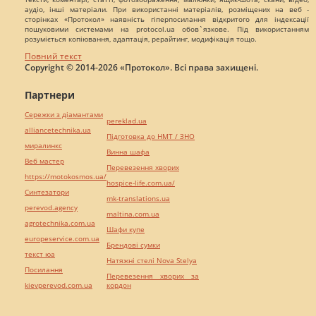
аудіо, інші матеріали. При використанні матеріалів, розміщених на веб -
сторінках «Протокол» наявність гіперпосилання відкритого для індексації
пошуковими системами на protocol.ua обов`язкове. Під використанням
розуміється копіювання, адаптація, рерайтинг, модифікація тощо.
Повний текст
Copyright © 2014-2026 «Протокол». Всі права захищені.
Партнери
Сережки з діамантами
pereklad.ua
alliancetechnika.ua
Підготовка до НМТ / ЗНО
миралинкс
Винна шафа
Веб мастер
Перевезення хворих
https://motokosmos.ua/
hospice-life.com.ua/
Синтезатори
mk-translations.ua
perevod.agency
maltina.com.ua
agrotechnika.com.ua
Шафи купе
europeservice.com.ua
Брендові сумки
текст юа
Натяжні стелі Nova Stelya
Посилання
Перевезення хворих за
kievperevod.com.ua
кордон