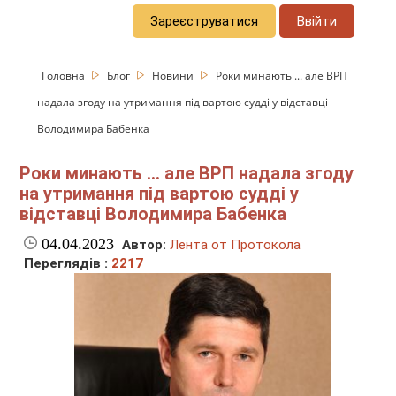
Зареєструватися
Ввійти
Головна
Блог
Новини
Роки минають ... але ВРП
надала згоду на утримання під вартою судді у відставці
Володимира Бабенка
Роки минають ... але ВРП надала згоду
на утримання під вартою судді у
відставці Володимира Бабенка
04.04.2023
Автор:
Лента от Протокола
Переглядів :
2217