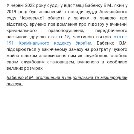
У червні 2022 року судді у відставці Бабенку В.М., який у
2019 році був звільнений з посади судді Апеляційного
суду Черкаської області у зв’язку із заявою про
відставку, вручено повідомлення про підозру у вчиненні
кримінального правопорушення, передбаченого
частиною другою статті 15, частиною п’ятою
статті
191 Кримінального кодексу України
. Бабенко В.М.
підозрюється у закінченому замаху на розтрату чужого
майна шляхом зловживання ним як службовою особою
своїм службовим становищем, вчиненого в особливо
великих розмірах.
Бабенко В.М. оголошений в національний та міжнародний
розшук.