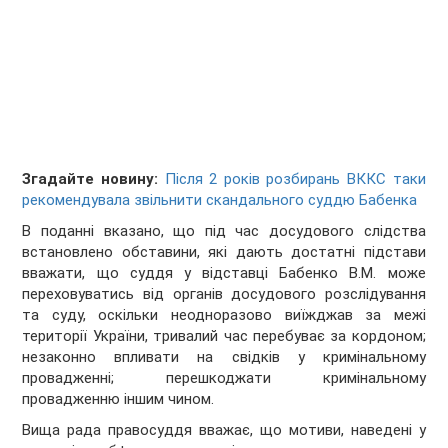
Згадайте новину:
Після 2 років розбирань ВККС таки
рекомендувала звільнити скандального cуддю Бабенка
В поданні вказано, що під час досудового слідства
встановлено обставини, які дають достатні підстави
вважати, що суддя у відставці Бабенко В.М. може
переховуватись від органів досудового розслідування
та суду, оскільки неодноразово виїжджав за межі
території України, тривалий час перебуває за кордоном;
незаконно впливати на свідків у кримінальному
провадженні; перешкоджати кримінальному
провадженню іншим чином.
Вища рада правосуддя вважає, що мотиви, наведені у