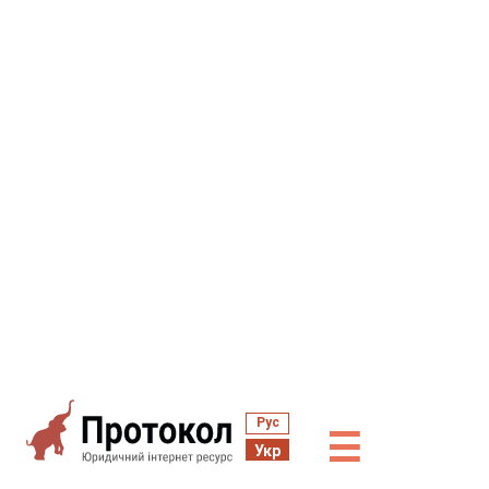
Рус
☰
Укр