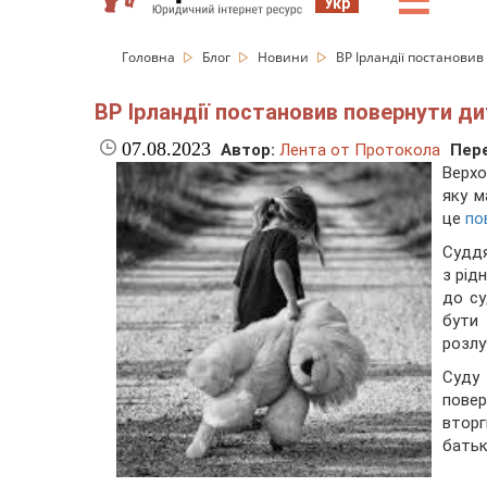
☰
Укр
Головна
Блог
Новини
ВР Ірландії постановив
ВР Ірландії постановив повернути д
07.08.2023
Автор:
Лента от Протокола
Пере
Верхо
яку м
це
по
Суддя
з рід
до су
бути
розлу
Суду 
пове
вторг
батьк