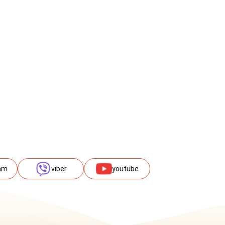
am
viber
youtube