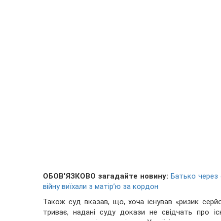
ОБОВ'ЯЗКОВО загадайте новину:
Батько через 
війну виїхали з матір’ю за кордон
Також суд вказав, що, хоча існував «ризик серй
триває, надані суду докази не свідчать про іс