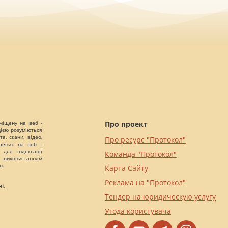
міщену на веб -
Про проект
цією розуміються
а, скани, відео,
Про ресурс "Протокол"
іщених на веб -
 для індексації
Команда "Протокол"
 використанням
о.
Карта Сайту
Реклама на "Протокол"
і.
Тендер на юридическую услугу
Угода користувача