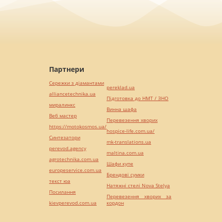
Партнери
Сережки з діамантами
pereklad.ua
alliancetechnika.ua
Підготовка до НМТ / ЗНО
миралинкс
Винна шафа
Веб мастер
Перевезення хворих
https://motokosmos.ua/
hospice-life.com.ua/
Синтезатори
mk-translations.ua
perevod.agency
maltina.com.ua
agrotechnika.com.ua
Шафи купе
europeservice.com.ua
Брендові сумки
текст юа
Натяжні стелі Nova Stelya
Посилання
Перевезення хворих за
kievperevod.com.ua
кордон