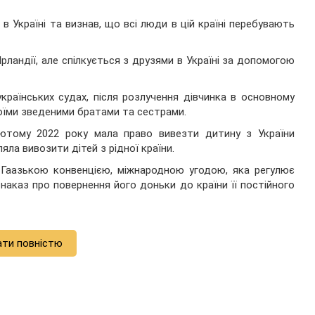
в Україні та визнав, що всі люди в цій країні перебувають
рландії, але спілкується з друзями в Україні за допомогою
українських судах, після розлучення дівчинка в основному
оїми зведеними братами та сестрами.
лютому 2022 року мала право вивезти дитину з України
яла вивозити дітей з рідної країни.
з Гаазькою конвенцією, міжнародною угодою, яка регулює
наказ про повернення його доньки до країни її постійного
ати повністю