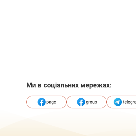
Ми в соціальних мережах:
page
group
telegr