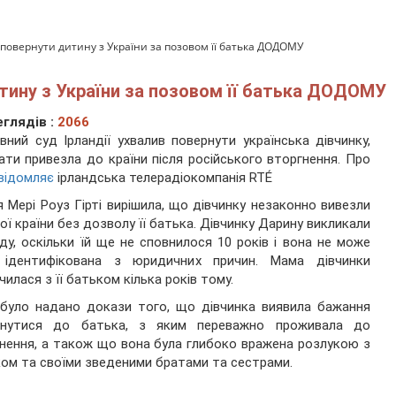
 повернути дитину з України за позовом її батька ДОДОМУ
итину з України за позовом її батька ДОДОМУ
глядів :
2066
вний суд Ірландії ухвалив повернути українська дівчинку,
ати привезла до країни після російського вторгнення. Про
відомляє
ірландська телерадіокомпанія RTÉ
 Мері Роуз Гірті вирішила, що дівчинку незаконно вивезли
ної країни без дозволу її батька. Дівчинку Дарину викликали
ду, оскільки їй ще не сповнилося 10 років і вона не може
 ідентифікована з юридичних причин. Мама дівчинки
чилася з її батьком кілька років тому.
було надано докази того, що дівчинка виявила бажання
рнутися до батька, з яким переважно проживала до
нення, а також що вона була глибоко вражена розлукою з
ом та своїми зведеними братами та сестрами.