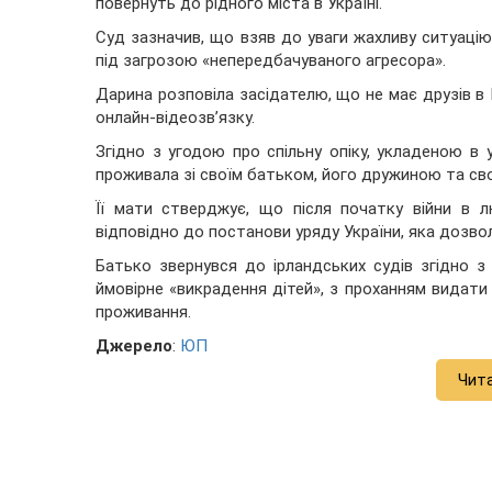
повернуть до рідного міста в Україні.
Суд зазначив, що взяв до уваги жахливу ситуацію 
під загрозою «непередбачуваного агресора».
Дарина розповіла засідателю, що не має друзів в І
онлайн-відеозв’язку.
Згідно з угодою про спільну опіку, укладеною в 
проживала зі своїм батьком, його дружиною та св
Її мати стверджує, що після початку війни в 
відповідно до постанови уряду України, яка дозвол
Батько звернувся до ірландських судів згідно 
ймовірне «викрадення дітей», з проханням видати 
проживання.
Джерело
:
ЮП
Чит