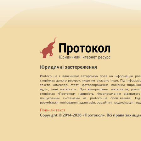
Юридичні застереження
Protocol.ua є власником авторських прав на інформацію, роз
сторінках даного ресурсу, якщо не вказано інше. Під інформа
тексти, коментарі, статті, фотозображення, малюнки, ящик-шот
аудіо, інші матеріали. При використанні матеріалів, розм
сторінках «Протокол» наявність гіперпосилання відкритого
пошуковими системами на protocol.ua обов`язкове. Під
розуміється копіювання, адаптація, рерайтинг, модифікація тощ
Повний текст
Copyright © 2014-2026 «Протокол». Всі права захищен