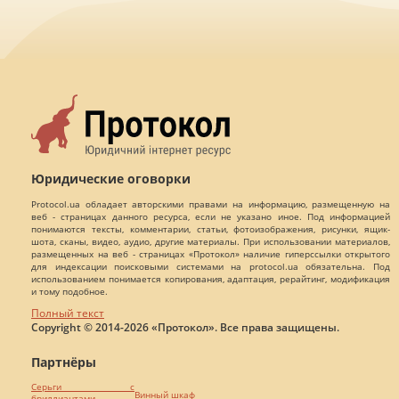
Юридические оговорки
Protocol.ua обладает авторскими правами на информацию, размещенную на
веб - страницах данного ресурса, если не указано иное. Под информацией
понимаются тексты, комментарии, статьи, фотоизображения, рисунки, ящик-
шота, сканы, видео, аудио, другие материалы. При использовании материалов,
размещенных на веб - страницах «Протокол» наличие гиперссылки открытого
для индексации поисковыми системами на protocol.ua обязательна. Под
использованием понимается копирования, адаптация, рерайтинг, модификация
и тому подобное.
Полный текст
Copyright © 2014-2026 «Протокол». Все права защищены.
Партнёры
Серьги с
Винный шкаф
бриллиантами