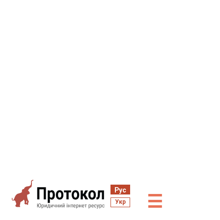
Рус
☰
Укр