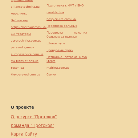
Подготовка к НМТ / ВНО
alliancetechnika.ua
pereklad.ua
миралинкс
hospice-life.com.ua/
Веб мастер
Перевозка больных
https://motokosmos.ua/
Перевозка лежачих
Синтезаторы
больных за границу
agrotechnika.com.ua
Шкафы купе
perevod.agency
Брендовые сумки
europeservice.com.ua
Натяжные потолки Nova
mk-translations.ua
Stelya
текст юа
maltina.com.ua
kievperevod.com.ua
Cылки
О проекте
О ресурсе “Протокол”
Команда "Протокол"
Карта Сайту