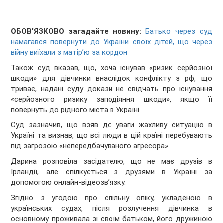
ОБОВ'ЯЗКОВО загадайте новину:
Батько через суд
намагався повернути до України своїх дітей, що через
війну виїхали з матір’ю за кордон
Також суд вказав, що, хоча існував «ризик серйозної
шкоди» для дівчинки внаслідок конфлікту з рф, що
триває, надані суду докази не свідчать про існування
«серйозного ризику заподіяння шкоди», якщо її
повернуть до рідного міста в Україні.
Суд зазначив, що взяв до уваги жахливу ситуацію в
Україні та визнав, що всі люди в цій країні перебувають
під загрозою «непередбачуваного агресора».
Дарина розповіла засідателю, що не має друзів в
Ірландії, але спілкується з друзями в Україні за
допомогою онлайн-відеозв’язку.
Згідно з угодою про спільну опіку, укладеною в
українських судах, після розлучення дівчинка в
основному проживала зі своїм батьком, його дружиною