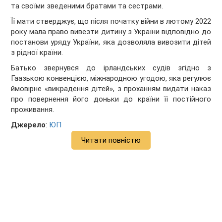
та своїми зведеними братами та сестрами.
Її мати стверджує, що після початку війни в лютому 2022
року мала право вивезти дитину з України відповідно до
постанови уряду України, яка дозволяла вивозити дітей
з рідної країни.
Батько звернувся до ірландських судів згідно з
Гаазькою конвенцією, міжнародною угодою, яка регулює
ймовірне «викрадення дітей», з проханням видати наказ
про повернення його доньки до країни її постійного
проживання.
Джерело
:
ЮП
Читати повністю