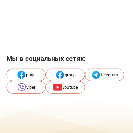
Мы в социальных сетях:
page
group
telegram
viber
youtube