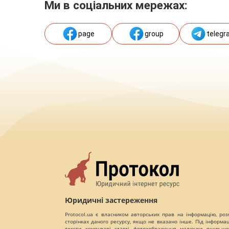
Ми в соціальних мережах:
page
group
telegr
Юридичні застереження
Protocol.ua є власником авторських прав на інформацію, роз
сторінках даного ресурсу, якщо не вказано інше. Під інформа
тексти, коментарі, статті, фотозображення, малюнки, ящик-шот