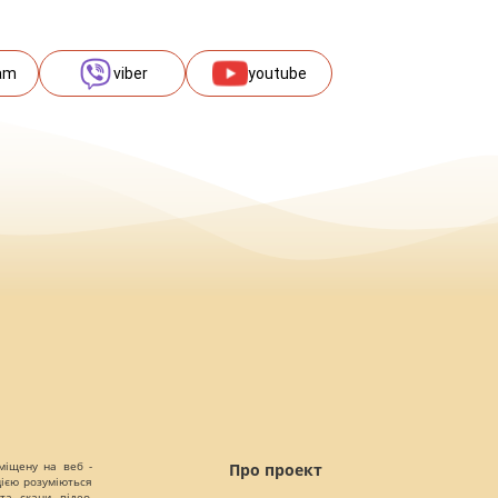
am
viber
youtube
міщену на веб -
Про проект
цією розуміються
а, скани, відео,