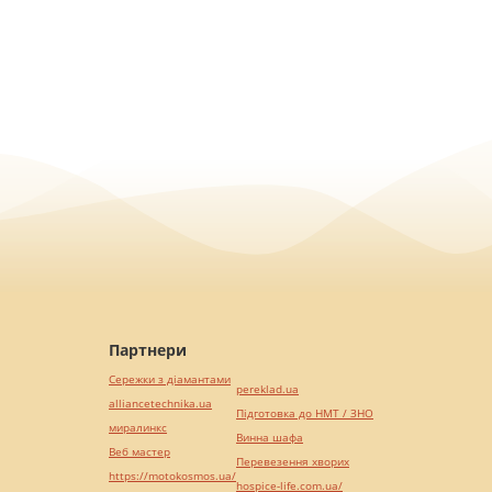
Партнери
Сережки з діамантами
pereklad.ua
alliancetechnika.ua
Підготовка до НМТ / ЗНО
миралинкс
Винна шафа
Веб мастер
Перевезення хворих
https://motokosmos.ua/
hospice-life.com.ua/