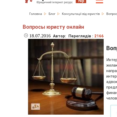
☰
Укр
Головна
Блог
Консультації від юристів
Вопро
Вопросы юристу онлайн
18.07.2016
Автор:
Переглядів :
2166
Воп
Инте
жел
напр
инте
адво
пред
фина
челов