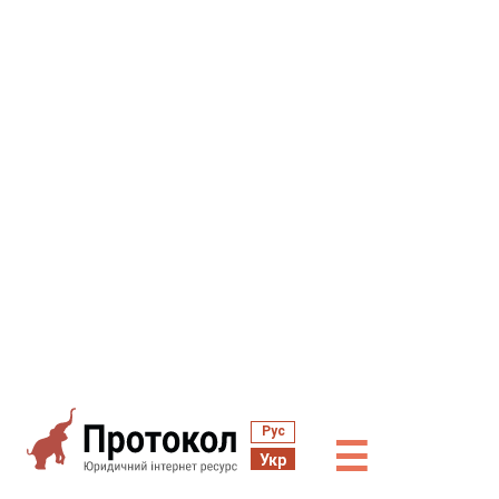
Рус
☰
Укр