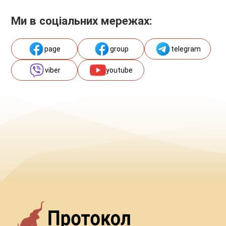
Ми в соціальних мережах:
page
group
telegram
viber
youtube