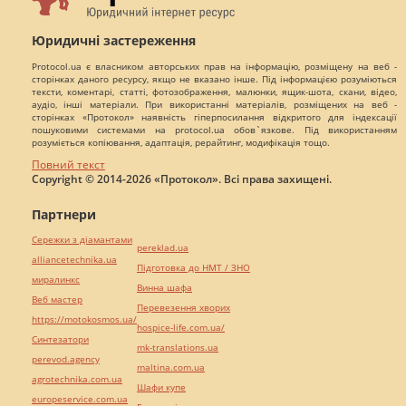
Юридичні застереження
Protocol.ua є власником авторських прав на інформацію, розміщену на веб -
сторінках даного ресурсу, якщо не вказано інше. Під інформацією розуміються
тексти, коментарі, статті, фотозображення, малюнки, ящик-шота, скани, відео,
аудіо, інші матеріали. При використанні матеріалів, розміщених на веб -
сторінках «Протокол» наявність гіперпосилання відкритого для індексації
пошуковими системами на protocol.ua обов`язкове. Під використанням
розуміється копіювання, адаптація, рерайтинг, модифікація тощо.
Повний текст
Copyright © 2014-2026 «Протокол». Всі права захищені.
Партнери
Сережки з діамантами
pereklad.ua
alliancetechnika.ua
Підготовка до НМТ / ЗНО
миралинкс
Винна шафа
Веб мастер
Перевезення хворих
https://motokosmos.ua/
hospice-life.com.ua/
Синтезатори
mk-translations.ua
perevod.agency
maltina.com.ua
agrotechnika.com.ua
Шафи купе
europeservice.com.ua