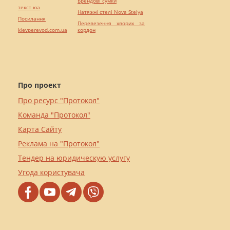
Брендові сумки
текст юа
Натяжні стелі Nova Stelya
Посилання
Перевезення хворих за
kievperevod.com.ua
кордон
Про проект
Про ресурс "Протокол"
Команда "Протокол"
Карта Сайту
Реклама на "Протокол"
Тендер на юридическую услугу
Угода користувача