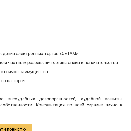
ведении электронных торгов «СЕТАМ»
или частным разрешения органа опеки и попечительства
е стоимости имущества
го на торги
 внесудебных договорённостей, судебной защиты,
собственности. Консультация по всей Украине лично к
ати повністю