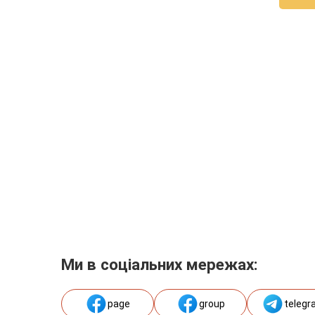
Ми в соціальних мережах:
page
group
telegr