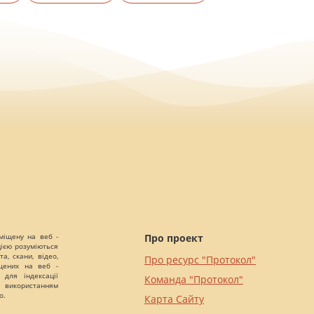
міщену на веб -
Про проект
цією розуміються
а, скани, відео,
Про ресурс "Протокол"
іщених на веб -
 для індексації
Команда "Протокол"
 використанням
о.
Карта Сайту