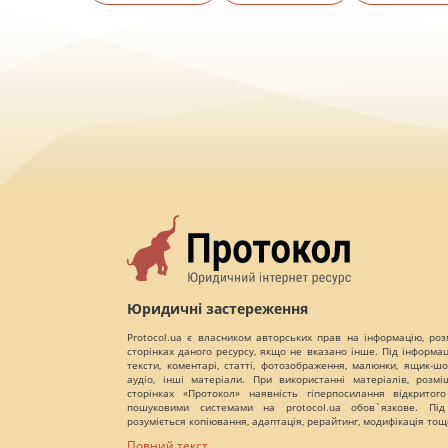
Юридичні застереження
Protocol.ua є власником авторських прав на інформацію, роз
сторінках даного ресурсу, якщо не вказано інше. Під інформа
тексти, коментарі, статті, фотозображення, малюнки, ящик-шот
аудіо, інші матеріали. При використанні матеріалів, розм
сторінках «Протокол» наявність гіперпосилання відкритого
пошуковими системами на protocol.ua обов`язкове. Під
розуміється копіювання, адаптація, рерайтинг, модифікація тощ
Повний текст