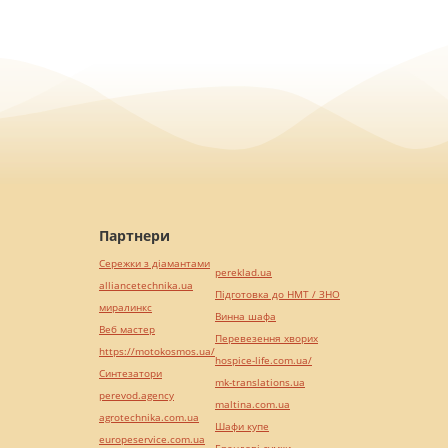
Партнери
Сережки з діамантами
pereklad.ua
alliancetechnika.ua
Підготовка до НМТ / ЗНО
миралинкс
Винна шафа
Веб мастер
Перевезення хворих
https://motokosmos.ua/
hospice-life.com.ua/
Синтезатори
mk-translations.ua
perevod.agency
maltina.com.ua
agrotechnika.com.ua
Шафи купе
europeservice.com.ua
Брендові сумки