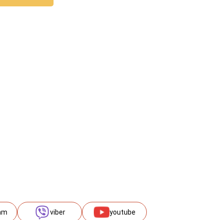
am
viber
youtube