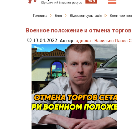
☰
Укр
Головна
Блог
Відеоконсультація
Военное пол
Военное положение и отмена торго
13.04.2022
Автор:
адвокат Васильев Павел С