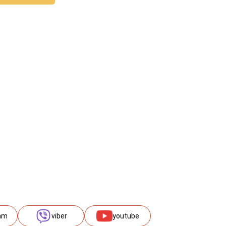
am
viber
youtube