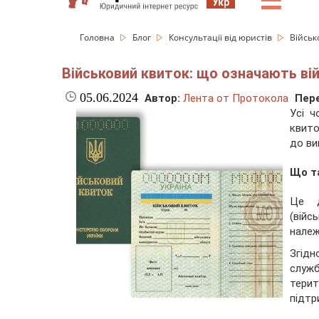
☰
Укр
Головна
Блог
Консультації від юристів
Військ
Військовий квиток: що означають ві
05.06.2024
Автор:
Лента от Протокола
Пере
Усі ч
квито
до ви
Що т
Це д
(вій
належ
Згідн
слу
тери
підтр