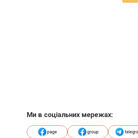
Ми в соціальних мережах:
page
group
telegr