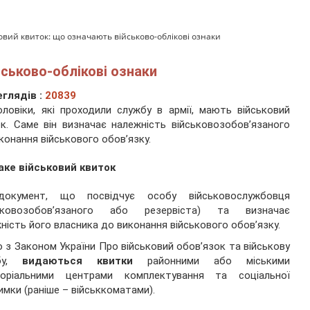
овий квиток: що означають військово-облікові ознаки
йськово-облікові ознаки
глядів :
20839
оловіки, які проходили службу в армії, мають військовий
к. Саме він визначає належність військовозобов’язаного
конання військового обов’язку.
аке військовий квиток
окумент, що посвідчує особу військовослужбовця
ськовозобов’язаного або резервіста) та визначає
ність його власника до виконання військового обов’язку.
о з Законом України Про військовий обов’язок та військову
жбу,
видаються квитки
районними або міськими
торіальними центрами комплектування та соціальної
имки (раніше – військкоматами).