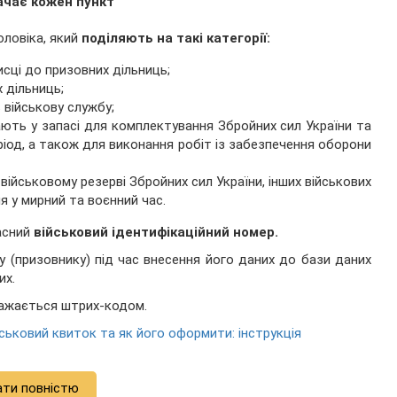
ачає кожен пункт
оловіка, який
поділяють на такі категорії:
исці до призовних дільниць;
 дільниць;
 військову службу;
ають у запасі для комплектування Збройних сил України та
ріод, а також для виконання робіт із забезпечення оборони
військовому резерві Збройних сил України, інших військових
я у мирний та воєнний час.
асний
військовий ідентифікаційний номер.
 (призовнику) під час внесення його даних до бази даних
их.
ражається штрих-кодом.
ськовий квиток та як його оформити: інструкція
ати повністю