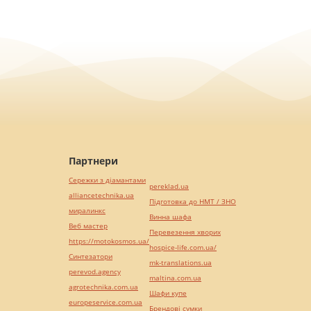
Партнери
Сережки з діамантами
pereklad.ua
alliancetechnika.ua
Підготовка до НМТ / ЗНО
миралинкс
Винна шафа
Веб мастер
Перевезення хворих
https://motokosmos.ua/
hospice-life.com.ua/
Синтезатори
mk-translations.ua
perevod.agency
maltina.com.ua
agrotechnika.com.ua
Шафи купе
europeservice.com.ua
Брендові сумки