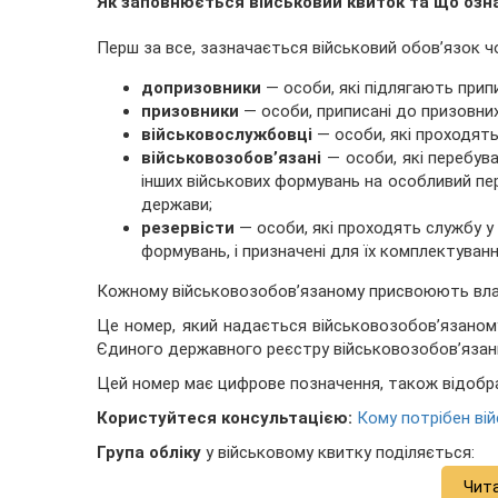
Як заповнюється військовий квиток та що озн
Перш за все, зазначається військовий обов’язок ч
допризовники
— особи, які підлягають прип
призовники
— особи, приписані до призовних
військовослужбовці
— особи, які проходять
військовозобов’язані
— особи, які перебув
інших військових формувань на особливий пе
держави;
резервісти
— особи, які проходять службу у 
формувань, і призначені для їх комплектуванн
Кожному військовозобов’язаному присвоюють вл
Це номер, який надається військовозобов’язаному
Єдиного державного реєстру військовозобов’язан
Цей номер має цифрове позначення, також відоб
Користуйтеся консультацією:
Кому потрібен вій
Група обліку
у військовому квитку поділяється:
Чит