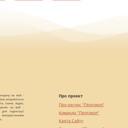
міщену на веб -
Про проект
цією розуміються
а, скани, відео,
Про ресурс "Протокол"
іщених на веб -
 для індексації
Команда "Протокол"
 використанням
о.
Карта Сайту