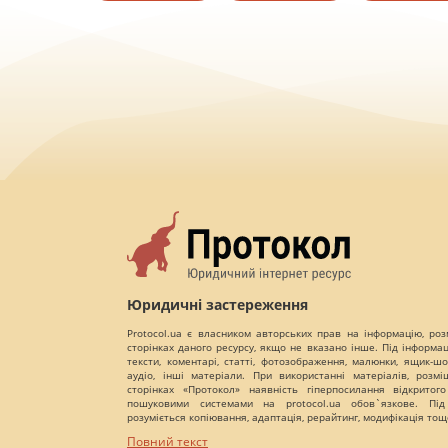
Юридичні застереження
Protocol.ua є власником авторських прав на інформацію, роз
сторінках даного ресурсу, якщо не вказано інше. Під інформа
тексти, коментарі, статті, фотозображення, малюнки, ящик-шот
аудіо, інші матеріали. При використанні матеріалів, розм
сторінках «Протокол» наявність гіперпосилання відкритого
пошуковими системами на protocol.ua обов`язкове. Під
розуміється копіювання, адаптація, рерайтинг, модифікація тощ
Повний текст