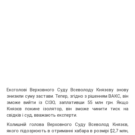
Ексголові Верховного Суду Всеволоду Князєву знову
знизили суму застави. Тепер, згідно з рішенням ВАКС, він
зможе вийти із СІЗО, заплативши 55 млн грн. Якщо
Князєв покине ізолятор, він зможе чинити тиск на
свідків і суд, вважають експерти.
Колишній голова Верховного Суду Всеволод Князєв,
якого підозрюють в отриманні хабара в розмірі $2,7 млн,