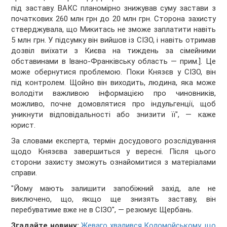
під заставу. ВАКС планомірно знижував суму застави з
початкових 260 млн грн до 20 млн грн. Сторона захисту
стверджувала, що Микитась не зможе заплатити навіть
5 млн грн. У підсумку він вийшов із СІЗО, і навіть отримав
дозвіл виїхати з Києва на тиждень за сімейними
обставинами в Івано-Франківську область — прим.]. Це
може обернутися проблемою. Поки Князєв у СІЗО, він
під контролем. Щойно він виходить, людина, яка може
володіти важливою інформацією про чиновників,
можливо, почне домовлятися про індульгенції, щоб
уникнути відповідальності або знизити її", — каже
юрист.
За словами експерта, термін досудового розслідування
щодо Князєва завершиться у вересні. Після цього
сторони захисту зможуть ознайомитися з матеріалами
справи.
"Йому мають залишити запобіжний захід, але не
виключено, що, якщо ще знизять заставу, він
перебуватиме вже не в СІЗО", — резюмує Щербань.
Згадайте новину:
Жеваго хвалився Коломойському, що