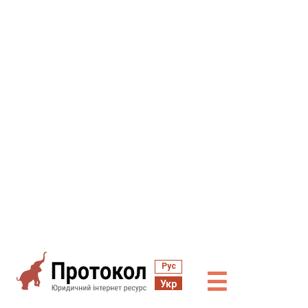
Рус
☰
Укр