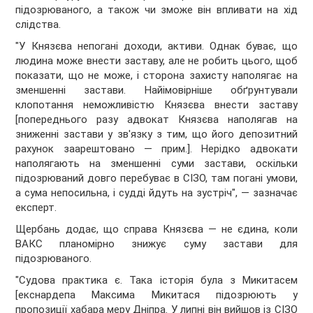
підозрюваного, а також чи зможе він впливати на хід
слідства.
"У Князєва непогані доходи, активи. Однак буває, що
людина може внести заставу, але не робить цього, щоб
показати, що не може, і сторона захисту наполягає на
зменшенні застави. Найімовірніше обґрунтували
клопотання неможливістю Князєва внести заставу
[попереднього разу адвокат Князєва наполягав на
зниженні застави у зв'язку з тим, що його депозитний
рахунок заарештовано — прим.]. Нерідко адвокати
наполягають на зменшенні суми застави, оскільки
підозрюваний довго перебуває в СІЗО, там погані умови,
а сума непосильна, і судді йдуть на зустріч", — зазначає
експерт.
Щербань додає, що справа Князєва — не єдина, коли
ВАКС планомірно знижує суму застави для
підозрюваного.
"Судова практика є. Така історія була з Микитасем
[екснардепа Максима Микитася підозрюють у
пропозиції хабара меру Дніпра. У липні він вийшов із СІЗО