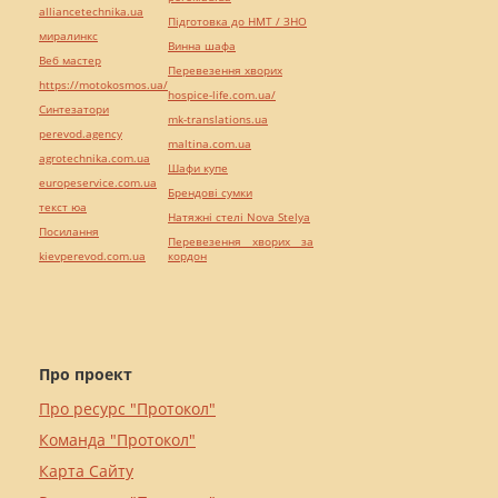
alliancetechnika.ua
Підготовка до НМТ / ЗНО
миралинкс
Винна шафа
Веб мастер
Перевезення хворих
https://motokosmos.ua/
hospice-life.com.ua/
Синтезатори
mk-translations.ua
perevod.agency
maltina.com.ua
agrotechnika.com.ua
Шафи купе
europeservice.com.ua
Брендові сумки
текст юа
Натяжні стелі Nova Stelya
Посилання
Перевезення хворих за
kievperevod.com.ua
кордон
Про проект
Про ресурс "Протокол"
Команда "Протокол"
Карта Сайту