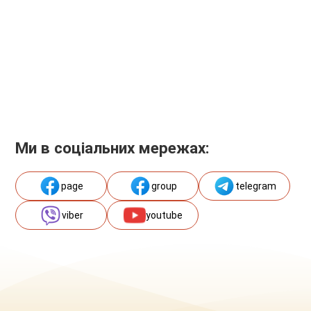
Ми в соціальних мережах:
page
group
telegram
viber
youtube