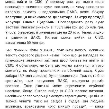
може вийти із СІЗО. У всякому разі до цього веде
планомірне зниження суми застави, на чому наполягає
сторона захисту і задовольняє ВАКС, каже
Фокусу
заступниця виконавчого директора Центру протидії
корупції
Олена Щербань
. Попереднього разу суму
застави Князєву знизили зі 107,3 млн грн до 75 млн грн.
Учора, 5 вересня, її зменшили ще на 20 млн. Тепер, згідно
з рішенням ВАКС, Князєв може вийти із СІЗО,
заплативши 55 млн грн.
"Які причини були у ВАКС, пояснити важко, оскільки
тексту судового рішення немає. Поки що це виглядає як
планомірне зниження застави, щоб Князєв міг вийти із
СІЗО. Я об'єктивно не бачу, що могло змінитися з того
моменту, як йому призначили запобіжний захід. Сума
хабара [2,7 млн доларів] була немаленька. Тож потрібно
зрозуміти, чим керувався ВАКС, знижуючи розмір
застави. Таке рішення може спричинити серйозні
наслідки. Якщо Князєв вийде із СІЗО, велике питання,
наскільки правоохоронці зможуть гарантувати, що він не
зможе чинити тиск на свідків і суддів. Він людина
впливова, враховуючи його минулу посаду", — каже