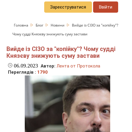
Зареєструватися
Ввійти
Головна
Блог
Новини
Вийде із СІЗО за "копійку"?
Чому судді Князєву знижують суму застави
Вийде із СІЗО за "копійку"? Чому судді
Князєву знижують суму застави
06.09.2023
Автор:
Лента от Протокола
Переглядів :
1790