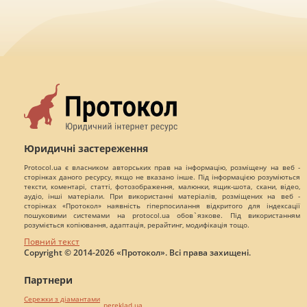
Юридичні застереження
Protocol.ua є власником авторських прав на інформацію, розміщену на веб -
сторінках даного ресурсу, якщо не вказано інше. Під інформацією розуміються
тексти, коментарі, статті, фотозображення, малюнки, ящик-шота, скани, відео,
аудіо, інші матеріали. При використанні матеріалів, розміщених на веб -
сторінках «Протокол» наявність гіперпосилання відкритого для індексації
пошуковими системами на protocol.ua обов`язкове. Під використанням
розуміється копіювання, адаптація, рерайтинг, модифікація тощо.
Повний текст
Copyright © 2014-2026 «Протокол». Всі права захищені.
Партнери
Сережки з діамантами
pereklad.ua