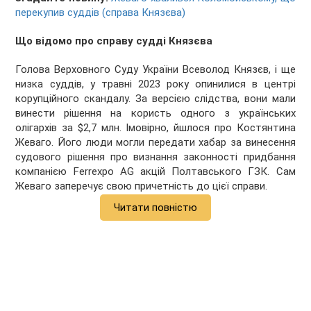
перекупив суддів (справа Князєва)
Що відомо про справу судді Князєва
Голова Верховного Суду України Всеволод Князєв, і ще
низка суддів, у травні 2023 року
опинилися в центрі
корупційного скандалу. За версією слідства, вони мали
винести рішення на користь одного з українських
олігархів за $2,7 млн. Імовірно, йшлося про Костянтина
Жеваго. Його люди могли передати хабар за винесення
судового рішення про визнання законності придбання
компанією Ferrexpo AG акцій Полтавського ГЗК. Сам
Жеваго заперечує свою причетність до цієї справи.
Читати повністю