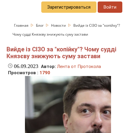
Зарегистрироваться
Войти
Главная
Блог
Новости
Вийде із СІЗО за "копійку"?
Чому судді Князєву знижують суму застави
Вийде із СІЗО за "копійку"? Чому судді
Князєву знижують суму застави
06.09.2023
Автор:
Лента от Протокола
Просмотров :
1790