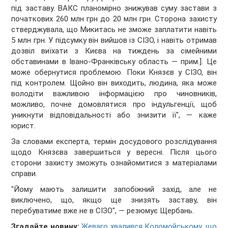
під заставу. ВАКС планомірно знижував суму застави з
початкових 260 млн грн до 20 млн грн. Сторона захисту
стверджувала, що Микитась не зможе заплатити навіть
5 млн грн. У підсумку він вийшов із СІЗО, і навіть отримав
дозвіл виїхати з Києва на тиждень за сімейними
обставинами в Івано-Франківську область — прим.]. Це
може обернутися проблемою. Поки Князєв у СІЗО, він
під контролем. Щойно він виходить, людина, яка може
володіти важливою інформацією про чиновників,
можливо, почне домовлятися про індульгенції, щоб
уникнути відповідальності або знизити її", — каже
юрист.
За словами експерта, термін досудового розслідування
щодо Князєва завершиться у вересні. Після цього
сторони захисту зможуть ознайомитися з матеріалами
справи.
"Йому мають залишити запобіжний захід, але не
виключено, що, якщо ще знизять заставу, він
перебуватиме вже не в СІЗО", — резюмує Щербань.
Згадайте новину:
Жеваго хвалився Коломойському, що