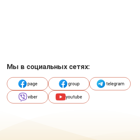
Мы в социальных сетях:
page
group
telegram
viber
youtube