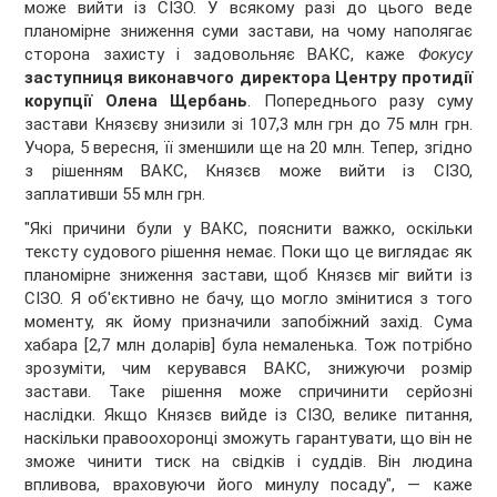
може вийти із СІЗО. У всякому разі до цього веде
планомірне зниження суми застави, на чому наполягає
сторона захисту і задовольняє ВАКС, каже
Фокусу
заступниця виконавчого директора Центру протидії
корупції
Олена Щербань
. Попереднього разу суму
застави Князєву знизили зі 107,3 млн грн до 75 млн грн.
Учора, 5 вересня, її зменшили ще на 20 млн. Тепер, згідно
з рішенням ВАКС, Князєв може вийти із СІЗО,
заплативши 55 млн грн.
"Які причини були у ВАКС, пояснити важко, оскільки
тексту судового рішення немає. Поки що це виглядає як
планомірне зниження застави, щоб Князєв міг вийти із
СІЗО. Я об'єктивно не бачу, що могло змінитися з того
моменту, як йому призначили запобіжний захід. Сума
хабара [2,7 млн доларів] була немаленька. Тож потрібно
зрозуміти, чим керувався ВАКС, знижуючи розмір
застави. Таке рішення може спричинити серйозні
наслідки. Якщо Князєв вийде із СІЗО, велике питання,
наскільки правоохоронці зможуть гарантувати, що він не
зможе чинити тиск на свідків і суддів. Він людина
впливова, враховуючи його минулу посаду", — каже