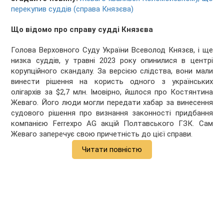
перекупив суддів (справа Князєва)
Що відомо про справу судді Князєва
Голова Верховного Суду України Всеволод Князєв, і ще
низка суддів, у травні 2023 року
опинилися в центрі
корупційного скандалу. За версією слідства, вони мали
винести рішення на користь одного з українських
олігархів за $2,7 млн. Імовірно, йшлося про Костянтина
Жеваго. Його люди могли передати хабар за винесення
судового рішення про визнання законності придбання
компанією Ferrexpo AG акцій Полтавського ГЗК. Сам
Жеваго заперечує свою причетність до цієї справи.
Читати повністю