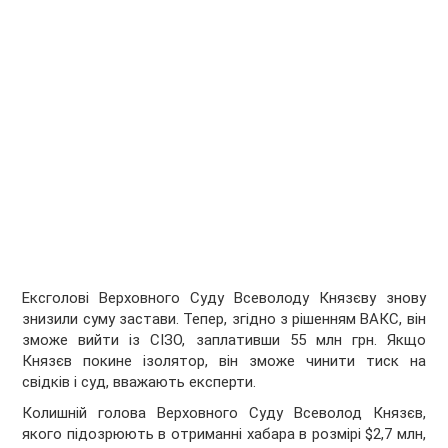
Ексголові Верховного Суду Всеволоду Князєву знову
знизили суму застави. Тепер, згідно з рішенням ВАКС, він
зможе вийти із СІЗО, заплативши 55 млн грн. Якщо
Князєв покине ізолятор, він зможе чинити тиск на
свідків і суд, вважають експерти.
Колишній голова Верховного Суду Всеволод Князєв,
якого підозрюють в отриманні хабара в розмірі $2,7 млн,