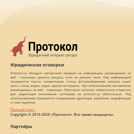
Юридические оговорки
Protocol.ua обладает авторскими правами на информацию, размещенную на
веб - страницах данного ресурса, если не указано иное. Под информацией
понимаются тексты, комментарии, статьи, фотоизображения, рисунки, ящик-
шота, сканы, видео, аудио, другие материалы. При использовании материалов,
размещенных на веб - страницах «Протокол» наличие гиперссылки открытого
для индексации поисковыми системами на protocol.ua обязательна. Под
использованием понимается копирования, адаптация, рерайтинг, модификация
и тому подобное.
Полный текст
Copyright © 2014-2026 «Протокол». Все права защищены.
Партнёры