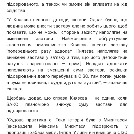
підозрюваного, а також чи зможе він впливати на хід
слідства.
"У Князєва непогані доходи, активи. Однак буває, що
людина може внести заставу, але не робить цього, щоб
показати, що не може, і сторона захисту наполягає на
зменшенні застави. Найімовірніше обґрунтували
клопотання неможливістю Князєва внести заставу
[попереднього разу адвокат Князєва наполягав на
зниженні застави у зв'язку з тим, що його депозитний
рахунок заарештовано — прим.]. Нерідко адвокати
наполягають на зменшенні суми застави, оскільки
підозрюваний довго перебуває в СІЗО, там погані умови,
а сума непосильна, і судді йдуть на зустріч", — зазначає
експерт.
Щербань додає, що справа Князєва — не єдина, коли
ВАКС планомірно знижує суму застави для
підозрюваного.
"Судова практика є. Така історія була з Микитасем
[екснардепа Максима Микитася підозрюють у
пропозиції хабара меру Дніпра. У липні він вийшов із СІЗО