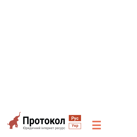
Рус
☰
Укр