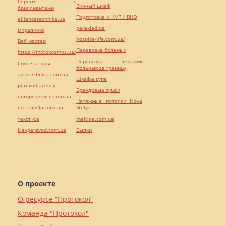
Серьги с
Винный шкаф
бриллиантами
Подготовка к НМТ / ВНО
alliancetechnika.ua
pereklad.ua
миралинкс
hospice-life.com.ua/
Веб мастер
Перевозка больных
https://motokosmos.ua/
Перевозка лежачих
Синтезаторы
больных за границу
agrotechnika.com.ua
Шкафы купе
perevod.agency
Брендовые сумки
europeservice.com.ua
Натяжные потолки Nova
mk-translations.ua
Stelya
текст юа
maltina.com.ua
kievperevod.com.ua
Cылки
О проекте
О ресурсе “Протокол”
Команда "Протокол"