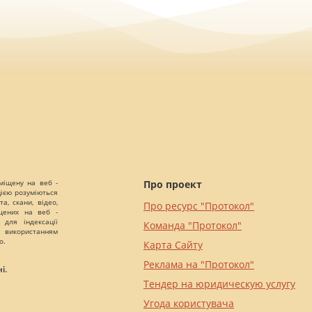
міщену на веб -
Про проект
цією розуміються
а, скани, відео,
Про ресурс "Протокол"
іщених на веб -
 для індексації
Команда "Протокол"
 використанням
о.
Карта Сайту
Реклама на "Протокол"
і.
Тендер на юридическую услугу
Угода користувача