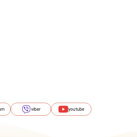
am
viber
youtube