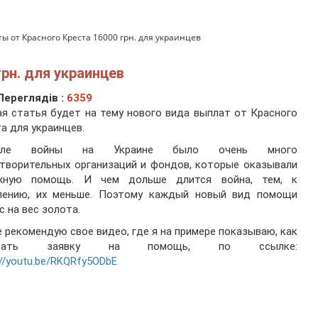
ы от Красного Креста 16000 грн. для украинцев
рн. для украинцев
Переглядів :
6359
я статья будет на тему нового вида выплат от Красного
а для украинцев.
чале войны на Украине было очень много
творительных организаций и фондов, которые оказывали
жную помощь. И чем дольше длится война, тем, к
лению, их меньше. Поэтому каждый новый вид помощи
с на вес золота.
 рекомендую свое видео, где я на примере показываю, как
авать заявку на помощь, по ссылке:
://youtu.be/RKQRfy5ODbE