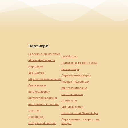
Партнери
Сережки з діамантами
pereklad.ua
alliancetechnika.ua
Підготовка до НМТ / ЗНО
миралинкс
Винна шафа
Веб мастер
Перевезення хворих
https://motokosmos.ua/
hospice-life.com.ua/
Синтезатори
mk-translations.ua
perevod.agency
maltina.com.ua
agrotechnika.com.ua
Шафи купе
europeservice.com.ua
Брендові сумки
текст юа
Натяжні стелі Nova Stelya
Посилання
Перевезення хворих за
kievperevod.com.ua
кордон