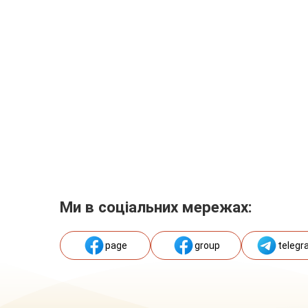
Ми в соціальних мережах:
page
group
telegr