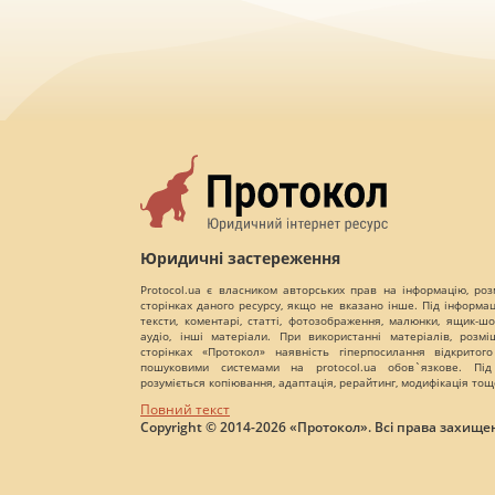
Юридичні застереження
Protocol.ua є власником авторських прав на інформацію, роз
сторінках даного ресурсу, якщо не вказано інше. Під інформа
тексти, коментарі, статті, фотозображення, малюнки, ящик-шот
аудіо, інші матеріали. При використанні матеріалів, розм
сторінках «Протокол» наявність гіперпосилання відкритого
пошуковими системами на protocol.ua обов`язкове. Під
розуміється копіювання, адаптація, рерайтинг, модифікація тощ
Повний текст
Copyright © 2014-2026 «Протокол». Всі права захищен