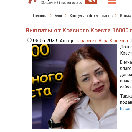
☰
Укр
Головна
Блог
Консультації від юристів
Выплат
Выплаты от Красного Креста 16000 г
06.06.2023
Автор:
Тарасенко Вера Юрьевна
Данна
Крест
Вна
благо
дене
сожа
сейча
Также
под
https