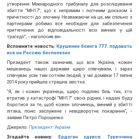
утворення Міжнародного трибуналу для розслідування
збиття "МН17", що є непрямим і логічним доказом її
причетності до злочину. Незважаючи на це, ми спільно з
партнерами робимо все необхідне для забезпечення
притягнення до відповідальності всіх винних у цій
трагедії", - наголосив він.
Вспомните новость:
Крушение боинга 777: подавать
иск на Россию бесполезно
Президент також зазначив, що вся Україна, кожен
мешканець нашої держави щиро співчували, і зараз
співчуває усім тим сотням людей, у чиї домівки 17 липня
2014 року прийшла страшна звістка.
"Я, як і кожен українець, щиро поділяю біль тих, хто
втратив у катастрофі "МН17" своїх рідних, і надалі буду
боротися за те, щоб кожен злочинець, винний у збитті
літака, поніс заслужене і невідворотнє покарання", -
заявив Петро Порошенко.
Джерело:
Президент України
Згадайте новину:
Ердоган здувся: Туреччина