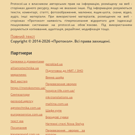
Protocol.ua є власником авторських прав на інформацію, розміщену на веб -
сторінках даного ресурсу, якщо не вказано інше. Під інформацією розуміються
тексти, коментарі, статті, фотозображення, малюнки, ящик-шота, скани, відео,
аудіо, інші матеріали. При використанні матеріалів, розміщених на веб -
сторінках «Протокол» наявність гіперпосилання відкритого для індексації
пошуковими системами на protocol.ua обов`язкове. Під використанням
розуміється копіювання, адаптація, рерайтинг, модифікація тощо.
Повний текст
Copyright © 2014-2026 «Протокол». Всі права захищені.
Партнери
Сережки з діамантами
pereklad.ua
alliancetechnika.ua
Підготовка до НМТ / ЗНО
миралинкс
Винна шафа
Веб мастер
Перевезення хворих
https://motokosmos.ua/
hospice-life.com.ua/
Синтезатори
mk-translations.ua
perevod.agency
maltina.com.ua
agrotechnika.com.ua
Шафи купе
europeservice.com.ua
Брендові сумки
текст юа
Натяжні стелі Nova Stelya
Посилання
Перевезення хворих за
kievperevod.com.ua
кордон