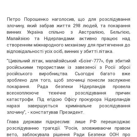
Петро Порошенко наголосив, що для розслідування
злочину, який забрав життя 298 людей, та покарання
винних Україна спільно з Австралією, Бельгією,
Малайзією та Нідерландами активно працює над
створенням міжнародного механізму для притягнення до
відповідальності усіх осіб, винних у збитті літака.
"Цивільний літак, малайзійський «Боїнг-777», був збитий
російськими терористами із завезеної з Росії зброї
російського виробництва. Сьогодні багато вже
зроблено для того, щоб злочинці понесли заслужене
покарання. Рада безпеки Нідерландів провела
всеохоплююче технічне розслідування причин
катастрофи. Під егідою Офісу прокурора Нідерландів
наразі завершується кримінальне розслідування
злочину", - констатував Президент.
Глава держави підкреслив: лише РФ перешкоджає
розслідуванню трагедії. "Росія, зловживаючи правом
вето, заблокувала рішення Ради Безпеки ООН про