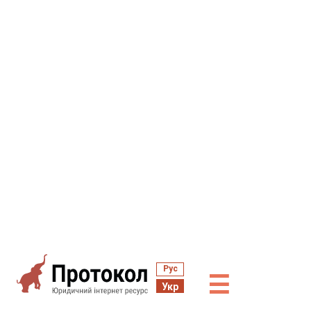
Рус
☰
Укр