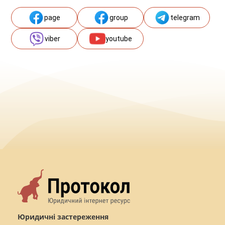
page
group
telegram
viber
youtube
Юридичні застереження