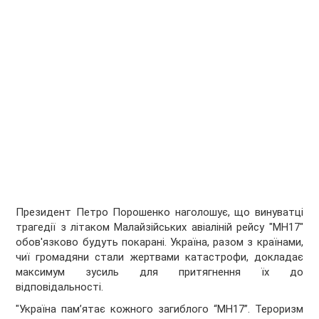
Президент Петро Порошенко наголошує, що винуватці
трагедії з літаком Малайзійських авіаліній рейсу "МН17"
обов'язково будуть покарані. Україна, разом з країнами,
чиї громадяни стали жертвами катастрофи, докладає
максимум зусиль для притягнення їх до
відповідальності.
"Україна пам’ятає кожного загиблого “МН17”. Тероризм