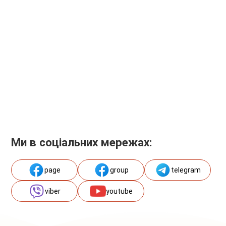
Ми в соціальних мережах:
page
group
telegram
viber
youtube