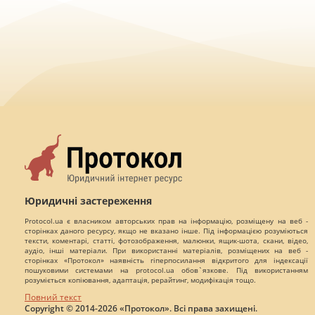
Юридичні застереження
Protocol.ua є власником авторських прав на інформацію, розміщену на веб -
сторінках даного ресурсу, якщо не вказано інше. Під інформацією розуміються
тексти, коментарі, статті, фотозображення, малюнки, ящик-шота, скани, відео,
аудіо, інші матеріали. При використанні матеріалів, розміщених на веб -
сторінках «Протокол» наявність гіперпосилання відкритого для індексації
пошуковими системами на protocol.ua обов`язкове. Під використанням
розуміється копіювання, адаптація, рерайтинг, модифікація тощо.
Повний текст
Copyright © 2014-2026 «Протокол». Всі права захищені.