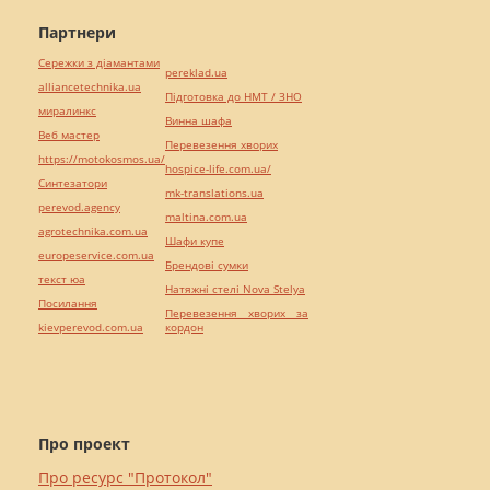
Партнери
Сережки з діамантами
pereklad.ua
alliancetechnika.ua
Підготовка до НМТ / ЗНО
миралинкс
Винна шафа
Веб мастер
Перевезення хворих
https://motokosmos.ua/
hospice-life.com.ua/
Синтезатори
mk-translations.ua
perevod.agency
maltina.com.ua
agrotechnika.com.ua
Шафи купе
europeservice.com.ua
Брендові сумки
текст юа
Натяжні стелі Nova Stelya
Посилання
Перевезення хворих за
kievperevod.com.ua
кордон
Про проект
Про ресурс "Протокол"