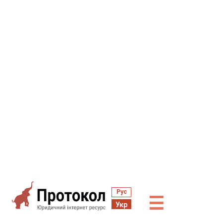
Рус
☰
Укр