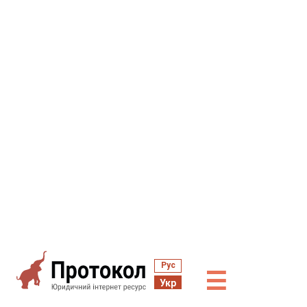
Рус
☰
Укр