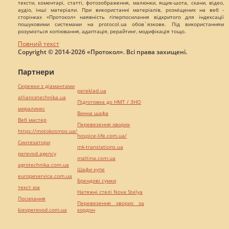
тексти, коментарі, статті, фотозображення, малюнки, ящик-шота, скани, відео,
аудіо, інші матеріали. При використанні матеріалів, розміщених на веб -
сторінках «Протокол» наявність гіперпосилання відкритого для індексації
пошуковими системами на protocol.ua обов`язкове. Під використанням
розуміється копіювання, адаптація, рерайтинг, модифікація тощо.
Повний текст
Copyright © 2014-2026 «Протокол». Всі права захищені.
Партнери
Сережки з діамантами
pereklad.ua
alliancetechnika.ua
Підготовка до НМТ / ЗНО
миралинкс
Винна шафа
Веб мастер
Перевезення хворих
https://motokosmos.ua/
hospice-life.com.ua/
Синтезатори
mk-translations.ua
perevod.agency
maltina.com.ua
agrotechnika.com.ua
Шафи купе
europeservice.com.ua
Брендові сумки
текст юа
Натяжні стелі Nova Stelya
Посилання
Перевезення хворих за
kievperevod.com.ua
кордон