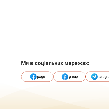
Ми в соціальних мережах:
page
group
telegr