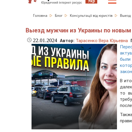
☰
Укр
Головна
Блог
Консультації від юристів
Выезд
Выезд мужчин из Украины по новым
22.01.2024
Автор:
Тарасенко Вера Юрьевна
Пере
акту
были 
кото
закон
В ито
далек
то в
треб
после
Также
прави