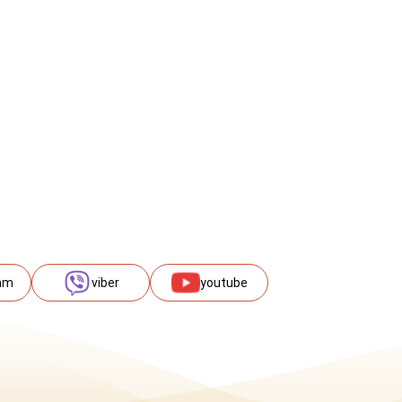
am
viber
youtube