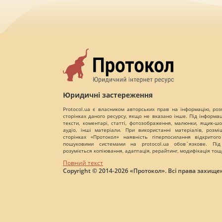
Юридичні застереження
Protocol.ua є власником авторських прав на інформацію, роз
сторінках даного ресурсу, якщо не вказано інше. Під інформа
тексти, коментарі, статті, фотозображення, малюнки, ящик-шот
аудіо, інші матеріали. При використанні матеріалів, розм
сторінках «Протокол» наявність гіперпосилання відкритого
пошуковими системами на protocol.ua обов`язкове. Під
розуміється копіювання, адаптація, рерайтинг, модифікація тощ
Повний текст
Copyright © 2014-2026 «Протокол». Всі права захищен