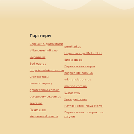
Партнери
Сережки з діамантами
pereklad.ua
alliancetechnika.ua
Підготовка до НМТ / ЗНО
миралинкс
Винна шафа
Веб мастер
Перевезення хворих
https://motokosmos.ua/
hospice-life.com.ua/
Синтезатори
mk-translations.ua
perevod.agency
maltina.com.ua
agrotechnika.com.ua
Шафи купе
europeservice.com.ua
Брендові сумки
текст юа
Натяжні стелі Nova Stelya
Посилання
Перевезення хворих за
kievperevod.com.ua
кордон