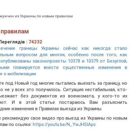
 мужчин из Украины по новым правилам
 правилам
Переглядів :
74232
сечение границы Украины сейчас как никогда стало
альным вопросом для многих, особенно после того, как
опубликованы законопроекты 10378 и 10379 от Безуглой,
рыми планируется внести существенные изменения в
е о мобилизации.
ге под Новый год многие пытались выехать за границу, но
о не у всех это получилось. Ситуация нестабильная, кто-
ыезжает без документов из военкомата, у кого-то их
уют. И в этой статье постараюсь Вам разъяснить
дние изменения в Правилах выезда из Украины.
 рекомендую свое видео про выезд из Украины по новым
лам по ссылке:
https://youtu.be/N_YwJHSIApc