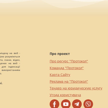
міщену на веб -
Про проект
цією розуміються
а, скани, відео,
Про ресурс "Протокол"
іщених на веб -
 для індексації
Команда "Протокол"
 використанням
о.
Карта Сайту
Реклама на "Протокол"
і.
Тендер на юридическую услугу
Угода користувача