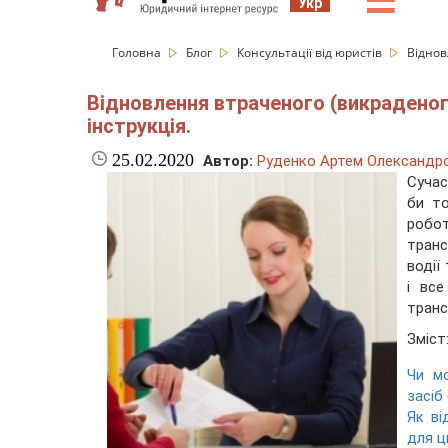
☰
Укр
Головна
Блог
Консультації від юристів
Віднов
Відновлення втраченого (викраденог
інструкція.
25.02.2020
Автор:
Руденко Артем Олександр
Сучас
би то
робот
транс
водії
і вс
транс
Зміст
Чи м
засіб
Як ві
для ц