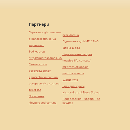
Партнери
Сережки з діамантами
pereklad.ua
alliancetechnika.ua
Підготовка до НМТ / ЗНО
миралинкс
Винна шафа
Веб мастер
Перевезення хворих
https://motokosmos.ua/
hospice-life.com.ua/
Синтезатори
mk-translations.ua
perevod.agency
maltina.com.ua
agrotechnika.com.ua
Шафи купе
europeservice.com.ua
Брендові сумки
текст юа
Натяжні стелі Nova Stelya
Посилання
Перевезення хворих за
kievperevod.com.ua
кордон