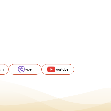
am
viber
youtube