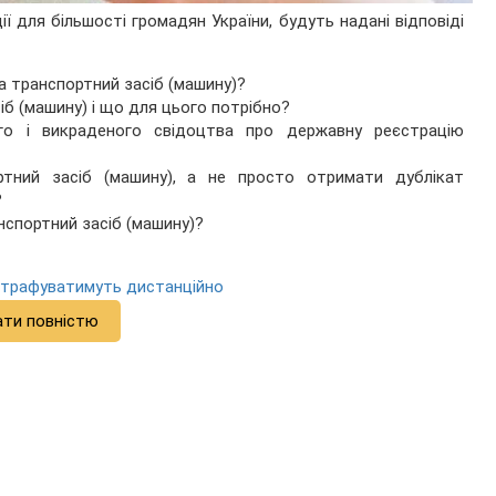
ї для більшості громадян України, будуть надані відповіді
а транспортний засіб (машину)?
іб (машину) і що для цього потрібно?
го і викраденого свідоцтва про державну реєстрацію
ртний засіб (машину), а не просто отримати дублікат
?
нспортний засіб (машину)?
штрафуватимуть дистанційно
ати повністю