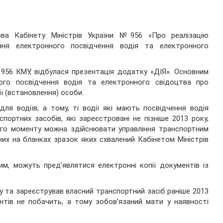
ва Кабінету Міністрів України №956 «Про реалізацію
ня електронного посвідчення водія та електронного
956 КМУ, відбулася презентація додатку «ДІЯ». Основним
го посвідчення водія та електронного свідоцтва про
ї (встановлення) особи.
я водіїв, а тому, ті водії які мають посвідчення водія
портних засобів, які зареєстровані не пізніше 2013 року,
ого моменту можна здійснювати управління транспортним
их на бланках зразок яких схвалений Кабінетом Міністрів
им, можуть пред’являтися електронні копії документів із
ку та зареєстрував власний транспортний засіб раніше 2013
ентів не побачить, а тому зобов’язаний мати у наявності