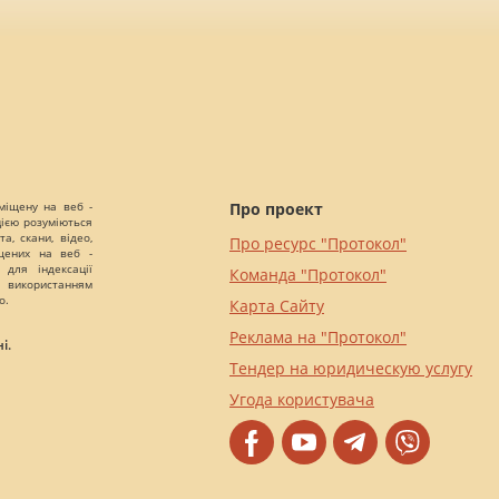
міщену на веб -
Про проект
цією розуміються
а, скани, відео,
Про ресурс "Протокол"
іщених на веб -
 для індексації
Команда "Протокол"
 використанням
о.
Карта Сайту
Реклама на "Протокол"
і.
Тендер на юридическую услугу
Угода користувача