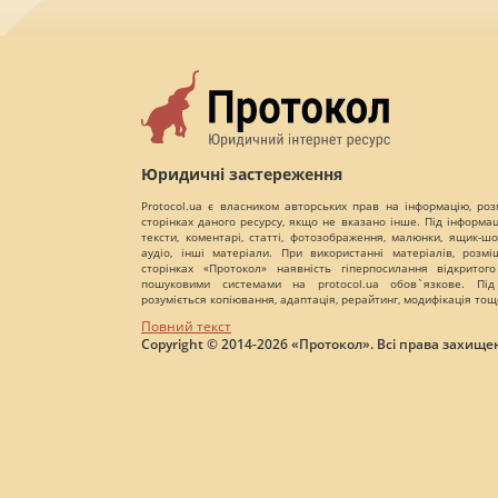
Юридичні застереження
Protocol.ua є власником авторських прав на інформацію, роз
сторінках даного ресурсу, якщо не вказано інше. Під інформа
тексти, коментарі, статті, фотозображення, малюнки, ящик-шот
аудіо, інші матеріали. При використанні матеріалів, розм
сторінках «Протокол» наявність гіперпосилання відкритого
пошуковими системами на protocol.ua обов`язкове. Під
розуміється копіювання, адаптація, рерайтинг, модифікація тощ
Повний текст
Copyright © 2014-2026 «Протокол». Всі права захищен