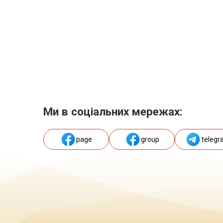
Ми в соціальних мережах:
page
group
telegr