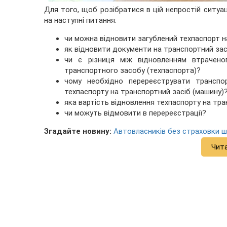
Для того, щоб розібратися в цій непростій ситуаці
на наступні питання:
чи можна відновити загублений техпаспорт н
як відновити документи на транспортний зас
чи є різниця між відновленням втрачено
транспортного засобу (техпаспорта)?
чому необхідно перереєструвати транспо
техпаспорту на транспортний засіб (машину)
яка вартість відновлення техпаспорту на тра
чи можуть відмовити в перереєстрації?
Згадайте новину:
Автовласників без страховки 
Чит