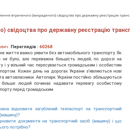
лення втраченого (викраденого) свідоцтва про державну реєстрацію трансп
о) свідоцтва про державну реєстрацію транс
ович
Переглядів :
60268
не життя важко уявити без автомобільного транспорту. Як
 не було, але переважна більшість людей, по дорозі на
у і у вільний час пересувається громадським і особистим
портом. Кожен день на дорогах України з’являються нові
 та автовласники. Автопарк України постійно збільшуються
е більше людей починає надавати перевагу особистому
порту перед громадським.
:
ожна відновити загублений техпаспорт на транспортний
 (машину)?
дновити документи на транспортний засіб (машину) і що
ього потрібно?