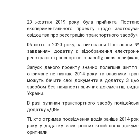
23 жовтня 2019 року, була прийнята Постано
експериментального проекту щодо застосуван
свідоцтва про реєстрацію транспортного засобу».
06 лютого 2020 року, на виконання Постанови №
завданням додатку є відображення електронно
реєстрацію транспортного засобу, після верифікаці
Запуск даного проекту значно полегшив життя дл
отримане не пізніше 2014 року та власники транс
можуть бачити свої документи в додатку. З ць
засобом без наявності звичних документів, видан
України.
В разі зупинки транспортного засобу поліцейськ
додатку «ДІЯ».
Ті, хто отримав посвідчення водія раніше 2014 ро
року, у додатку, електронних копій своїх докум
оригінали.