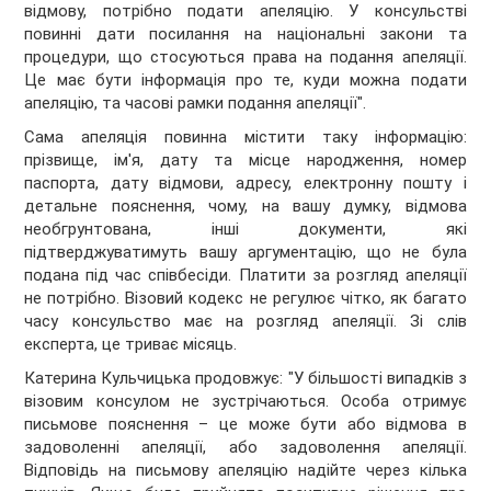
відмову, потрібно подати апеляцію. У консульстві
повинні дати посилання на національні закони та
процедури, що стосуються права на подання апеляції.
Це має бути інформація про те, куди можна подати
апеляцію, та часові рамки подання апеляції".
Сама апеляція повинна містити таку інформацію:
прізвище, ім'я, дату та місце народження, номер
паспорта, дату відмови, адресу, електронну пошту і
детальне пояснення, чому, на вашу думку, відмова
необгрунтована, інші документи, які
підтверджуватимуть вашу аргументацію, що не була
подана під час співбесіди. Платити за розгляд апеляції
не потрібно. Візовий кодекс не регулює чітко, як багато
часу консульство має на розгляд апеляції. Зі слів
експерта, це триває місяць.
Катерина Кульчицька продовжує: "У більшості випадків з
візовим консулом не зустрічаються. Особа отримує
письмове пояснення – це може бути або відмова в
задоволенні апеляції, або задоволення апеляції.
Відповідь на письмову апеляцію надійте через кілька