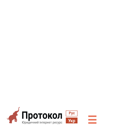
Рус
☰
Укр