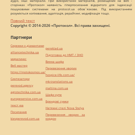
аудіо, інші матеріали. При використанні матеріалів, розміщених на веб -
сторінках «Протокол» наявність гіперпосилання відкритого для індексації
пошуковими системами на protocol.ua обов`язкове. Під використанням
розуміється копіювання, адаптація, рерайтинг, модифікація тощо.
Повний текст
Copyright © 2014-2026 «Протокол». Всі права захищені.
Партнери
Сережки з діамантами
pereklad.ua
alliancetechnika.ua
Підготовка до НМТ / ЗНО
миралинкс
Винна шафа
Веб мастер
Перевезення хворих
https://motokosmos.ua/
hospice-life.com.ua/
Синтезатори
mk-translations.ua
perevod.agency
maltina.com.ua
agrotechnika.com.ua
Шафи купе
europeservice.com.ua
Брендові сумки
текст юа
Натяжні стелі Nova Stelya
Посилання
Перевезення хворих за
kievperevod.com.ua
кордон