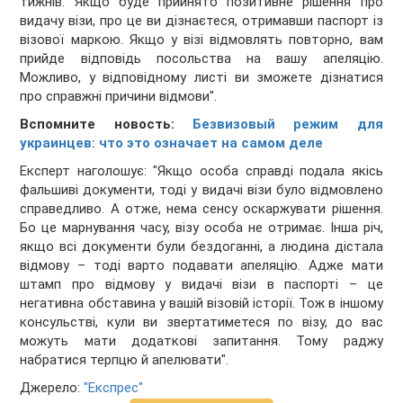
тижнів. Якщо буде прийнято позитивне рішення про
видачу візи, про це ви дізнаєтеся, отримавши паспорт із
візової маркою. Якщо у візі відмовлять повторно, вам
прийде відповідь посольства на вашу апеляцію.
Можливо, у відповідному листі ви зможете дізнатися
про справжні причини відмови".
Вспомните новость:
Безвизовый режим для
украинцев: что это означает на самом деле
Експерт наголошує: "Якщо особа справді подала якісь
фальшиві документи, тоді у видачі візи було відмовлено
справедливо. А отже, нема сенсу оскаржувати рішення.
Бо це марнування часу, візу особа не отримає. Інша річ,
якщо всі документи були бездоганні, а людина дістала
відмову – тоді варто подавати апеляцію. Адже мати
штамп про відмову у видачі візи в паспорті – це
негативна обставина у вашій візовій історії. Тож в іншому
консульстві, кули ви звертатиметеся по візу, до вас
можуть мати додаткові запитання. Тому раджу
набратися терпцю й апелювати".
Джерело:
"Експрес"