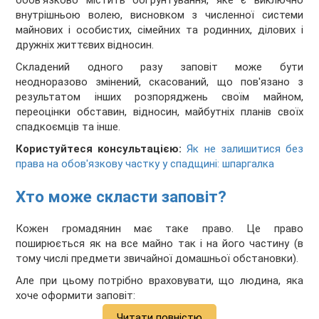
обов'язково містить обґрунтування, яке є виключно
внутрішньою волею, висновком з численної системи
майнових і особистих, сімейних та родинних, ділових і
дружніх життєвих відносин.
Складений одного разу заповіт може бути
неодноразово змінений, скасований, що пов'язано з
результатом інших розпоряджень своїм майном,
переоцінки обставин, відносин, майбутніх планів своїх
спадкоємців та інше.
Користуйтеся консультацією:
Як не залишитися без
права на обов'язкову частку у спадщині: шпаргалка
Хто може скласти заповіт?
Кожен громадянин має таке право. Це право
поширюється як на все майно так і на його частину (в
тому числі предмети звичайної домашньої обстановки).
Але при цьому потрібно враховувати, що людина, яка
хоче оформити заповіт:
Читати повністю