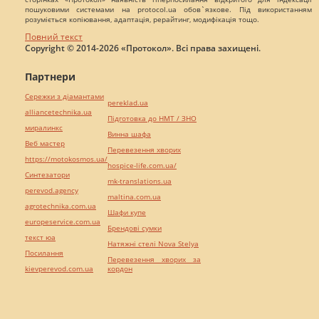
пошуковими системами на protocol.ua обов`язкове. Під використанням
розуміється копіювання, адаптація, рерайтинг, модифікація тощо.
Повний текст
Copyright © 2014-2026 «Протокол». Всі права захищені.
Партнери
Сережки з діамантами
pereklad.ua
alliancetechnika.ua
Підготовка до НМТ / ЗНО
миралинкс
Винна шафа
Веб мастер
Перевезення хворих
https://motokosmos.ua/
hospice-life.com.ua/
Синтезатори
mk-translations.ua
perevod.agency
maltina.com.ua
agrotechnika.com.ua
Шафи купе
europeservice.com.ua
Брендові сумки
текст юа
Натяжні стелі Nova Stelya
Посилання
Перевезення хворих за
kievperevod.com.ua
кордон