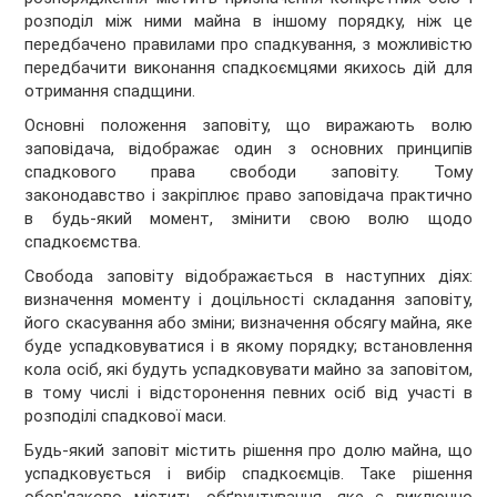
розподіл між ними майна в іншому порядку, ніж це
передбачено правилами про спадкування, з можливістю
передбачити виконання спадкоємцями якихось дій для
отримання спадщини.
Основні положення заповіту, що виражають волю
заповідача, відображає один з основних принципів
спадкового права свободи заповіту. Тому
законодавство і закріплює право заповідача практично
в будь-який момент, змінити свою волю щодо
спадкоємства.
Свобода заповіту відображається в наступних діях:
визначення моменту і доцільності складання заповіту,
його скасування або зміни; визначення обсягу майна, яке
буде успадковуватися і в якому порядку; встановлення
кола осіб, які будуть успадковувати майно за заповітом,
в тому числі і відсторонення певних осіб від участі в
розподілі спадкової маси.
Будь-який заповіт містить рішення про долю майна, що
успадковується і вибір спадкоємців. Таке рішення