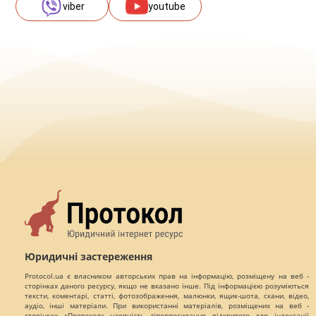
viber
youtube
Юридичні застереження
Protocol.ua є власником авторських прав на інформацію, розміщену на веб -
сторінках даного ресурсу, якщо не вказано інше. Під інформацією розуміються
тексти, коментарі, статті, фотозображення, малюнки, ящик-шота, скани, відео,
аудіо, інші матеріали. При використанні матеріалів, розміщених на веб -
сторінках «Протокол» наявність гіперпосилання відкритого для індексації