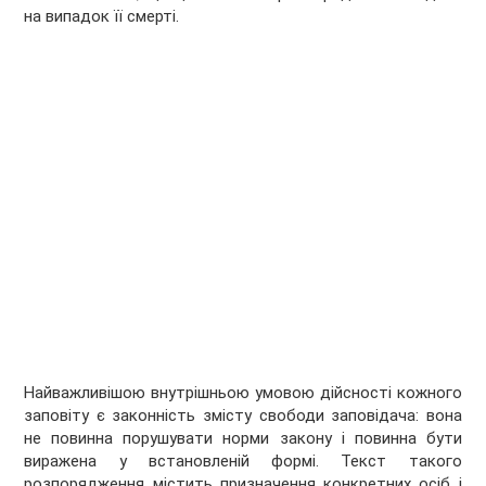
на випадок її смерті.
Найважливішою внутрішньою умовою дійсності кожного
заповіту є законність змісту свободи заповідача: вона
не повинна порушувати норми закону і повинна бути
виражена у встановленій формі. Текст такого
розпорядження містить призначення конкретних осіб і