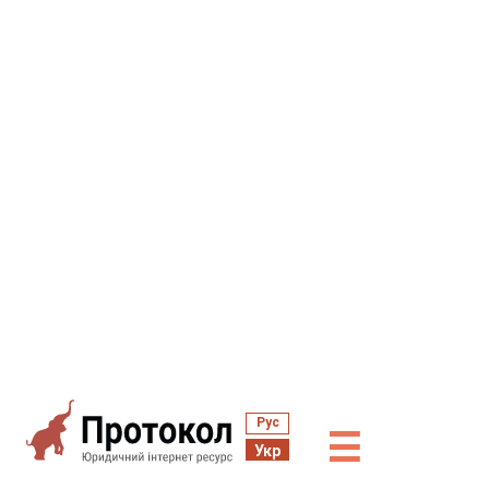
Рус
☰
Укр