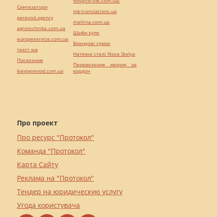
hospice-life.com.ua/
Синтезатори
mk-translations.ua
perevod.agency
maltina.com.ua
agrotechnika.com.ua
Шафи купе
europeservice.com.ua
Брендові сумки
текст юа
Натяжні стелі Nova Stelya
Посилання
Перевезення хворих за
kievperevod.com.ua
кордон
Про проект
Про ресурс "Протокол"
Команда "Протокол"
Карта Сайту
Реклама на "Протокол"
Тендер на юридическую услугу
Угода користувача