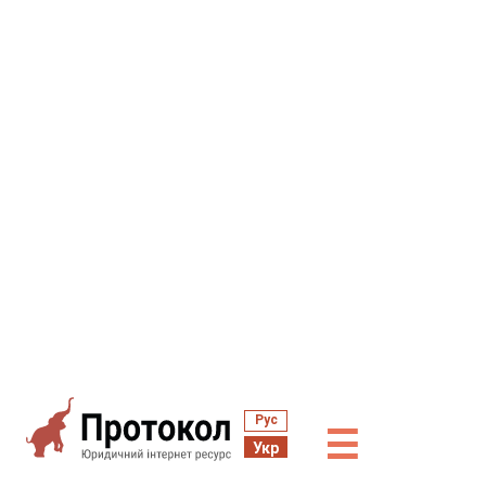
Рус
☰
Укр