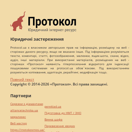
Юридичні застереження
Protocol.ua є власником авторських прав на інформацію, розміщену на веб -
сторінках даного ресурсу, якщо не вказано інше. Під інформацією розуміються
тексти, коментарі, статті, фотозображення, малюнки, ящик-шота, скани, відео,
аудіо, інші матеріали. При використанні матеріалів, розміщених на веб -
сторінках «Протокол» наявність гіперпосилання відкритого для індексації
пошуковими системами на protocol.ua обов`язкове. Під використанням
розуміється копіювання, адаптація, рерайтинг, модифікація тощо.
Повний текст
Copyright © 2014-2026 «Протокол». Всі права захищені.
Партнери
Сережки з діамантами
pereklad.ua
alliancetechnika.ua
Підготовка до НМТ / ЗНО
миралинкс
Винна шафа
Веб мастер
Перевезення хворих
https://motokosmos.ua/