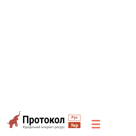
Рус
☰
Укр