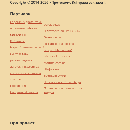
Copyright © 2014-2026 «Протокол». Всі права захищені.
Партнери
Сережки з діамантами
pereklad.ua
alliancetechnika.ua
Підготовка до НМТ / ЗНО
миралинкс
Винна шафа
Веб мастер
Перевезення хворих
https://motokosmos.ua/
hospice-life.com.ua/
Синтезатори
mk-translations.ua
perevod.agency
maltina.com.ua
agrotechnika.com.ua
Шафи купе
europeservice.com.ua
Брендові сумки
текст юа
Натяжні стелі Nova Stelya
Посилання
Перевезення хворих за
kievperevod.com.ua
кордон
Про проект