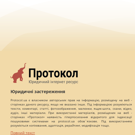
Юридичні застереження
Protocol.ua є власником авторських прав на інформацію, розміщену на веб -
сторінках даного ресурсу, якщо не вказано інше. Під інформацією розуміються
тексти, коментарі, статті, фотозображення, малюнки, ящик-шота, скани, відео,
аудіо, інші матеріали. При використанні матеріалів, розміщених на веб -
сторінках «Протокол» наявність гіперпосилання відкритого для індексації
пошуковими системами на protocol.ua обов`язкове. Під використанням
розуміється копіювання, адаптація, рерайтинг, модифікація тощо.
Повний текст