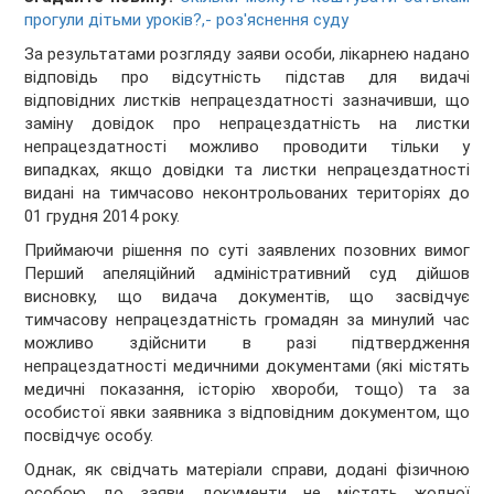
прогули дітьми уроків?,- роз'яснення суду
За результатами розгляду заяви особи, лікарнею надано
відповідь про відсутність підстав для видачі
відповідних листків непрацездатності зазначивши, що
заміну довідок про непрацездатність на листки
непрацездатності можливо проводити тільки у
випадках, якщо довідки та листки непрацездатності
видані на тимчасово неконтрольованих територіях до
01 грудня 2014 року.
Приймаючи рішення по суті заявлених позовних вимог
Перший апеляційний адміністративний суд дійшов
висновку, що видача документів, що засвідчує
тимчасову непрацездатність громадян за минулий час
можливо здійснити в разі підтвердження
непрацездатності медичними документами (які містять
медичні показання, історію хвороби, тощо) та за
особистої явки заявника з відповідним документом, що
посвідчує особу.
Однак, як свідчать матеріали справи, додані фізичною
особою до заяви документи не містять жодної