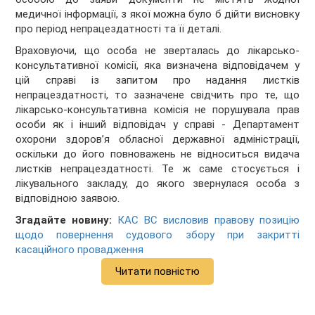
медичної інформації, з якої можна було б дійти висновку
про період непрацездатності та її деталі.
Враховуючи, що особа не зверталась до лікарсько-
консультативної комісії, яка визначена відповідачем у
цій справі із запитом про надання листків
непрацездатності, то зазначене свідчить про те, що
лікарсько-консультативна комісія не порушувала прав
особи як і інший відповідач у справі - Департамент
охорони здоров’я обласної державної адміністрації,
оскільки до його повноважень не відноситься видача
листків непрацездатності. Те ж саме стосується і
лікувального закладу, до якого звернулася особа з
відповідною заявою.
Згадайте новину:
КАС ВС висловив правову позицію
щодо повернення судового збору при закритті
касаційного провадження
Читати повністю