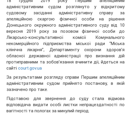
18 грудня 2019 року Першим апеляційним
адміністративним судом розглянуто у відкритому
судовому засіданні адміністративну справу за
апеляційною скаргою фізичної особи на рішення
Донецького окружного адміністративного суду від 10
вересня 2019 року за позовом фізичної особи до
Лікарсько-консультативної комісії Комунального
некомерційного підприємства міської ради “Міська
клінічна лікарня”, Департаменту охорони здоров’я
обласної державної адміністрації про визнання дій
протиправними та зобов’язання вчинити дії, йдеться на
сайті
court.gov.ua
За результатами розгляду справи Першим апеляційним
адміністративним судом прийнято постанову, в якій
зазначено про таке.
Підставою для звернення до суду стала відмова
відповідача видати особі листки непрацездатності по
вагітності та пологах за минулий період.