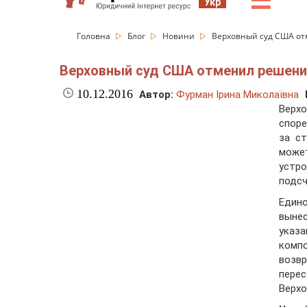
☰
Укр
Головна
Блог
Новини
Верховный суд США от
Верховный суд США отменил решение
10.12.2016
Автор:
Фурман Ірина Миколаївна
Верх
споре
за с
може
устр
подсч
Един
вынес
указ
комп
возвр
пере
Верх