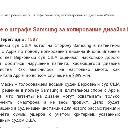
менил решение о штрафе Samsung за копирование дизайна iPhone
 о штрафе Samsung за копирование дизайна 
Переглядів :
1587
овный суд США встал на сторону Samsung в патентном
 с Apple по поводу копирования дизайна iPhone. Впервые
то лет Верховный суд США оценивал, насколько дорого
т обойтись нарушение патента, касающегося дизайна
ойства. Как выяснилось, не настолько много, как
итала Apple. Во всяком случае, не в $399 млн.
огласным голосованием восьми судей Верховный суд США
 решение в пользу Samsung в длительном споре с Apple,
ав, что патенты на дизайн могут охватывать только
оненты смартфона, а не весь продукт. Дело будет
ащено в суд низшей инстанции для нового рассмотрения и
счёта суммы ущерба с учётом критериев, указанных
овным судом США.