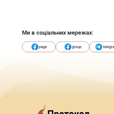
Ми в соціальних мережах:
page
group
telegr