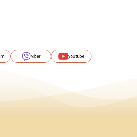
am
viber
youtube