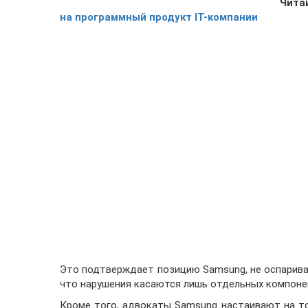
Чита
на программный продукт ІТ-компании
Это подтверждает позицию Samsung, не оспарива
что нарушения касаются лишь отдельных компонен
Кроме того, адвокаты Samsung настаивают на то