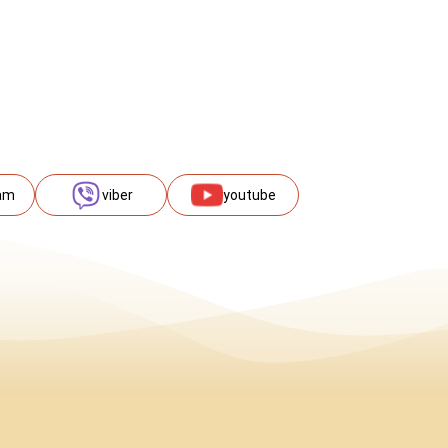
am
viber
youtube