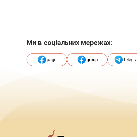
Ми в соціальних мережах:
page
group
telegr