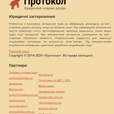
Юридичні застереження
Protocol.ua є власником авторських прав на інформацію, розміщену на веб -
сторінках даного ресурсу, якщо не вказано інше. Під інформацією розуміються
тексти, коментарі, статті, фотозображення, малюнки, ящик-шота, скани, відео,
аудіо, інші матеріали. При використанні матеріалів, розміщених на веб -
сторінках «Протокол» наявність гіперпосилання відкритого для індексації
пошуковими системами на protocol.ua обов`язкове. Під використанням
розуміється копіювання, адаптація, рерайтинг, модифікація тощо.
Повний текст
Copyright © 2014-2026 «Протокол». Всі права захищені.
Партнери
Сережки з діамантами
pereklad.ua
alliancetechnika.ua
Підготовка до НМТ / ЗНО
миралинкс
Винна шафа
Веб мастер
Перевезення хворих
https://motokosmos.ua/
hospice-life.com.ua/
Синтезатори
mk-translations.ua
perevod.agency
maltina.com.ua
agrotechnika.com.ua
Шафи купе