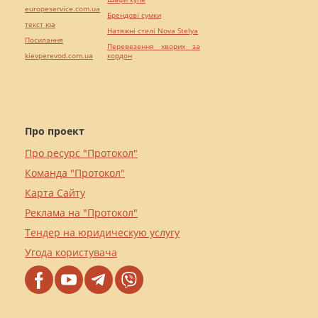
europeservice.com.ua
Брендові сумки
текст юа
Натяжні стелі Nova Stelya
Посилання
Перевезення хворих за
kievperevod.com.ua
кордон
Про проект
Про ресурс "Протокол"
Команда "Протокол"
Карта Сайту
Реклама на "Протокол"
Тендер на юридическую услугу
Угода користувача