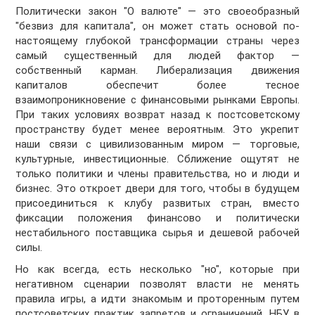
Политически закон "О валюте" — это своеобразный
"безвиз для капитала", он может стать основой по-
настоящему глубокой трансформации страны через
самый существенный для людей фактор —
собственный карман. Либерализация движения
капиталов обеспечит более тесное
взаимопроникновение с финансовыми рынками Европы.
При таких условиях возврат назад к постсоветскому
пространству будет менее вероятным. Это укрепит
наши связи с цивилизованным миром — торговые,
культурные, инвестиционные. Сближение ощутят не
только политики и члены правительства, но и люди и
бизнес. Это откроет двери для того, чтобы в будущем
присоединиться к клубу развитых стран, вместо
фиксации положения финансово и политически
нестабильного поставщика сырья и дешевой рабочей
силы.
Но как всегда, есть несколько "но", которые при
негативном сценарии позволят власти не менять
правила игры, а идти знакомым и проторенным путем
постсоветских практик запретов и ограничений. НБУ в