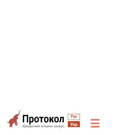
Рус
☰
Укр