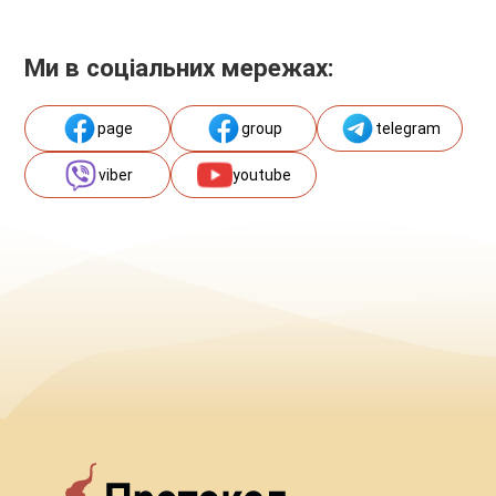
Ми в соціальних мережах:
page
group
telegram
viber
youtube