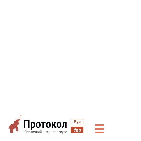
Рус
☰
Укр