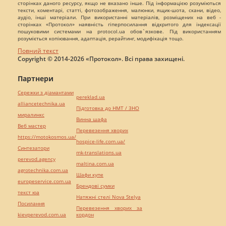
сторінках даного ресурсу, якщо не вказано інше. Під інформацією розуміються
тексти, коментарі, статті, фотозображення, малюнки, ящик-шота, скани, відео,
аудіо, інші матеріали. При використанні матеріалів, розміщених на веб -
сторінках «Протокол» наявність гіперпосилання відкритого для індексації
пошуковими системами на protocol.ua обов`язкове. Під використанням
розуміється копіювання, адаптація, рерайтинг, модифікація тощо.
Повний текст
Copyright © 2014-2026 «Протокол». Всі права захищені.
Партнери
Сережки з діамантами
pereklad.ua
alliancetechnika.ua
Підготовка до НМТ / ЗНО
миралинкс
Винна шафа
Веб мастер
Перевезення хворих
https://motokosmos.ua/
hospice-life.com.ua/
Синтезатори
mk-translations.ua
perevod.agency
maltina.com.ua
agrotechnika.com.ua
Шафи купе
europeservice.com.ua
Брендові сумки
текст юа
Натяжні стелі Nova Stelya
Посилання
Перевезення хворих за
kievperevod.com.ua
кордон