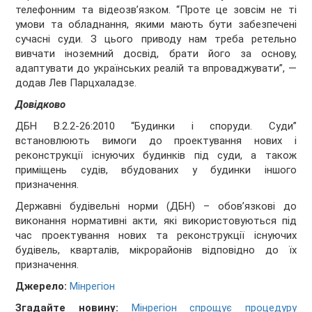
телефонним та відеозв’язком. “Проте це зовсім не ті
умови та обладнання, якими мають бути забезпечені
сучасні суди. З цього приводу нам треба ретельно
вивчати іноземний досвід, брати його за основу,
адаптувати до українських реалій та впроваджувати”, —
додав Лев Парцхаладзе.
Довідково
ДБН В.2.2-26:2010 “Будинки і споруди. Суди”
встановлюють вимоги до проектування нових і
реконструкції існуючих будинків під суди, а також
приміщень судів, вбудованих у будинки іншого
призначення.
Державні будівельні норми (ДБН) – обов’язкові до
виконання нормативні акти, які використовуються під
час проектування нових та реконструкції існуючих
будівель, кварталів, мікрорайонів відповідно до їх
призначення.
Джерело:
Мінрегіон
Згадайте новину:
Мінрегіон спрощує процедуру