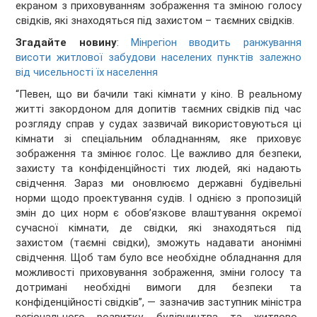
екраном з приховуванням зображення та зміною голосу
свідків, які знаходяться під захистом – таємних свідків.
Згадайте новину
:
Мінрегіон вводить ранжування
висоти житлової забудови населених пунктів залежно
від чисельності їх населення
“Певен, що ви бачили такі кімнати у кіно. В реальному
житті закордоном для допитів таємних свідків під час
розгляду справ у судах зазвичай використовуються ці
кімнати зі спеціальним обладнанням, яке приховує
зображення та змінює голос. Це важливо для безпеки,
захисту та конфіденційності тих людей, які надають
свідчення. Зараз ми оновлюємо державні будівельні
норми щодо проектування судів. І однією з пропозицій
змін до цих норм є обов’язкове влаштування окремої
сучасної кімнати, де свідки, які знаходяться під
захистом (таємні свідки), зможуть надавати анонімні
свідчення. Щоб там було все необхідне обладнання для
можливості приховування зображення, зміни голосу та
дотримані необхідні вимоги для безпеки та
конфіденційності свідків”, — зазначив заступник міністра