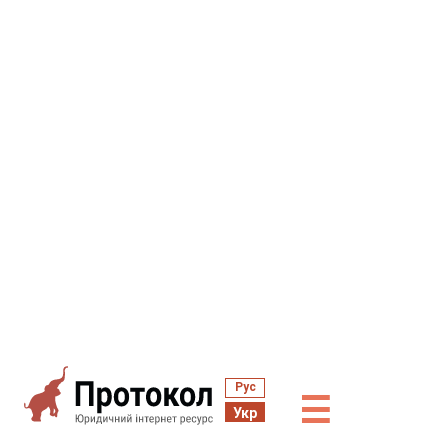
Рус
☰
Укр