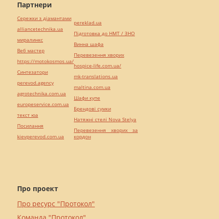
Партнери
Сережки з діамантами
pereklad.ua
alliancetechnika.ua
Підготовка до НМТ / ЗНО
миралинкс
Винна шафа
Веб мастер
Перевезення хворих
https://motokosmos.ua/
hospice-life.com.ua/
Синтезатори
mk-translations.ua
perevod.agency
maltina.com.ua
agrotechnika.com.ua
Шафи купе
europeservice.com.ua
Брендові сумки
текст юа
Натяжні стелі Nova Stelya
Посилання
Перевезення хворих за
kievperevod.com.ua
кордон
Про проект
Про ресурс "Протокол"
Команда "Протокол"