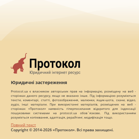
Юридичні застереження
Protocol.ua є власником авторських прав на інформацію, розміщену на веб -
сторінках даного ресурсу, якщо не вказано інше. Під інформацією розуміються
тексти, коментарі, статті, фотозображення, малюнки, ящик-шота, скани, відео,
аудіо, інші матеріали. При використанні матеріалів, розміщених на веб -
сторінках «Протокол» наявність гіперпосилання відкритого для індексації
пошуковими системами на protocol.ua обов`язкове. Під використанням
розуміється копіювання, адаптація, рерайтинг, модифікація тощо.
Повний текст
Copyright © 2014-2026 «Протокол». Всі права захищені.