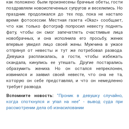
как положено: были произнесены брачные обеты, гости
поздравляли новоиспеченных супругов и веселились. Но
праздник продолжался до тех пор, пока не настало
время фотосессии. Местная газета «Okaz» сообщает,
что как только фотограф попросил невесту поднять
фату, чтобы он смог запечатлеть счастливые лица
новобрачных, и она исполнила его просьбу, жених
впервые увидел лицо своей жены. Мужчина в ужасе
отпрянул от невесты и тут же потребовал развода.
Девушка расплакалась, а гости, чтобы избежать
скандала, кинулись ее утешать. Другие постарались
образумить жениха. Но он остался непреклонен,
извинился и заявил своей невесте, что она не та,
которую он себе представлял, и что он немедленно
требует развода.
Вспомните новость:
"Проник в девушку случайно,
когда споткнулся и упал на нее” - вывод суда при
рассмотрении дела об изнасиловании