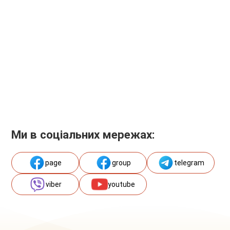
Ми в соціальних мережах:
page
group
telegram
viber
youtube