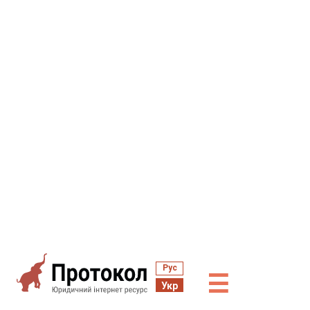
Рус
☰
Укр