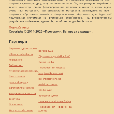
сторінках даного ресурсу, якщо не вказано інше. Під інформацією розуміються
тексти, коментарі, статті, фотозображення, малюнки, ящик-шота, скани, відео,
аудіо, інші матеріали. При використанні матеріалів, розміщених на веб -
сторінках «Протокол» наявність гіперпосилання відкритого для індексації
пошуковими системами на protocol.ua обов`язкове. Під використанням
розуміється копіювання, адаптація, рерайтинг, модифікація тощо.
Повний текст
Copyright © 2014-2026 «Протокол». Всі права захищені.
Партнери
Сережки з діамантами
pereklad.ua
alliancetechnika.ua
Підготовка до НМТ / ЗНО
миралинкс
Винна шафа
Веб мастер
Перевезення хворих
https://motokosmos.ua/
hospice-life.com.ua/
Синтезатори
mk-translations.ua
perevod.agency
maltina.com.ua
agrotechnika.com.ua
Шафи купе
europeservice.com.ua
Брендові сумки
текст юа
Натяжні стелі Nova Stelya
Посилання
Перевезення хворих за
kievperevod.com.ua
кордон