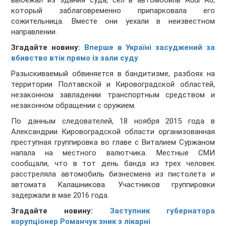
выбежал из здания суда, сел в автомобиль Audi A6,
который заблаговременно припарковала его
сожительница. Вместе они уехали в неизвестном
направлении.
Згадайте новину:
Вперше в Україні засуджений за
вбивство втік прямо із зали суду
Разыскиваемый обвиняется в бандитизме, разбоях на
территории Полтавской и Кировоградской областей,
незаконном завладении транспортным средством и
незаконном обращении с оружием.
По данным следователей, 18 ноября 2015 года в
Александрии Кировоградской области организованная
преступная группировка во главе с Виталием Суржаном
напала на местного валютчика. Местные СМИ
сообщали, что в тот день банда из трех человек
расстреляла автомобиль бизнесмена из пистолета и
автомата Калашникова. Участников группировки
задержали в мае 2016 года.
Згадайте новину:
Заступник губернатора
корупціонер Романчук зник з лікарні