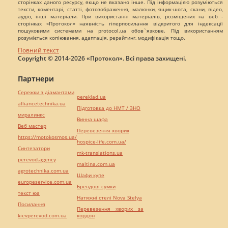
сторінках даного ресурсу, якщо не вказано інше. Під інформацією розуміються
тексти, коментарі, статті, фотозображення, малюнки, ящик-шота, скани, відео,
аудіо, інші матеріали. При використанні матеріалів, розміщених на веб -
сторінках «Протокол» наявність гіперпосилання відкритого для індексації
пошуковими системами на protocol.ua обов`язкове. Під використанням
розуміється копіювання, адаптація, рерайтинг, модифікація тощо.
Повний текст
Copyright © 2014-2026 «Протокол». Всі права захищені.
Партнери
Сережки з діамантами
pereklad.ua
alliancetechnika.ua
Підготовка до НМТ / ЗНО
миралинкс
Винна шафа
Веб мастер
Перевезення хворих
https://motokosmos.ua/
hospice-life.com.ua/
Синтезатори
mk-translations.ua
perevod.agency
maltina.com.ua
agrotechnika.com.ua
Шафи купе
europeservice.com.ua
Брендові сумки
текст юа
Натяжні стелі Nova Stelya
Посилання
Перевезення хворих за
kievperevod.com.ua
кордон