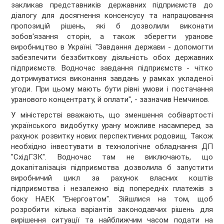
закликав представників державних підприємств до
діалогу для досягнення консенсусу та напрацювання
пропозицій рішень, які б дозволили виконати
зобов'язання сторін, а також зберегти уранове
виробництво в Україні. "Завдання держави - допомогти
забезпечити беззбиткову діяльність обох державних
підприємств. Водночас завдання підприємств - чітко
дотримуватися виконання завдань у рамках укладеної
угоди. При цьому мають бути рівні умови і постачання
уранового концентрату, й оплати", - зазначив Немчинов.
У міністерстві вважають, що зменшення собівартості
українського видобутку урану можливе насамперед за
рахунок розвитку нових перспективних родовищ. Також
необхідно інвестувати в технологічне обладнання ДП
"СхідГЗК". Водночас там не виключають, що
докапіталізація підприємства дозволила б запустити
виробничий цикл за рахунок власних коштів
підприємства і незалежно від попередніх платежів з
боку НАЕК "Енергоатом". Зійшлися на том, щоб
розробити кілька варіантів законодавчих рішень для
вирішення ситуації та найближчим часом подати на