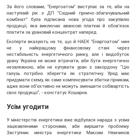
За його словами, "Енергоатом" виступає за те, аби на
наступний рік з ДП "Східний гірничо-збагачувальний
комбінат" була підписана нова угода про закупівлю
продукції, яка виключає авансові платежі й обов'язок
платити за урановий концентрат наперед.
Експерти вказують на те, що й НАЕК "Енаргоатом" нині
не у найкращому фінансовому стані через
нестабільність енергетичного ринку, але і видобуток
урану Україна не може втрачати, аби бути енергетично
незалежною, аби не купувати уран з закордону. "Цю
галузь потрібно зберегти як стратегічну. Уряд має
придумати схему, як саме компенсувати збитки гірникам,
адже вони об'єктивно не можуть зменшити собівартість
своє продукції", - констатує Кошарна.
Усім угодити
У міністерстві енергетики вже відбулася нарада з усіма
зацікавленими сторонами, аби вирішити проблему.
Заступник міністра енергетики Максим Немчинов