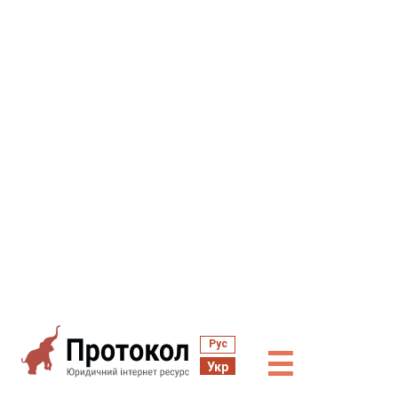
Рус
☰
Укр