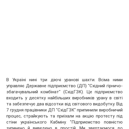
В Україні нині три діючі уранові шахти. Всіма ними
управляє Державне підприємство (ДП) "Східний гірничо-
збагачувальний комбінат" (СхідГЗК). Це підприємство
входить у десятку найбільших виробників урану в світі
та забезпечує два відсотки від світового видобутку. Від
7 грудня працівники ДП "СхідГЗК" припинили виробничий
процес, страйкують та приїхали на акцію протесту під
стіни українського Кабміну. "Підприємство повністю
зупинено й виведено в простій. Ми звертаємося до