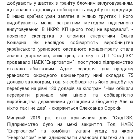
добувають у шахтах з граніту блочним вилуговуванням,
що значно здорожує собівартість видобутої продукції.
В інших країнах уран залягає в м'яких ґрунтах, і його
видобувають менш затратним методом підземного
вилуговування. В НКРЄ КП цього тоді не врахували", -
пояснює експертка з атомної енергетики Ольга
Кошарна. Як наслідок собівартість виробництва
українського уранового оксидного концентрату стала
значно дорожчою, аніж ціна, за яку її ДП "СхідГЗК"
продавало НАЕК "Енергоатом" і поступово підприємство
ставало збитковим. Адже середня ціна продажу
уранового оксидного концентрату нині складає 75
доларів за кілограм, тоді як собівартість його видобутку
перебуває на рівні 130 доларів за кілограм. "Нам обіцяли
перекрити різницю між ціною та собівартістю
виробництва державними дотаціями з бюджету. Але їх
ніхто так і не дав", - скаржиться Олександр Сорокін.
Минулий 2019 рік став критичним для "СхідГЗК.
Підприємство було на межі закриття. Тоді НАЕК
"Енергоатом" та комбінат уклали угоду, за якою
"Енергоатом" мав здійснювати авансові платежі за ще