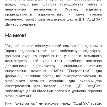
влади, якщо вам потрібна уранодобувна галузь і
енергетична незалежність України, відновіть
працездатність підприємства", - каже голова
незалежної профспілки Інгульської шахти ДП "СхідГЗК"
Дмитро Бондарєв.
На межі
"Східний гірничо-збагачувальний комбінат" є єдиним в
Україні підприємством, яке забезпечує видобуток
уранової руди та виробництво уранового оксидного
концентрату. Цей концентрат комбінат постачає
державному підприємству Національна атомна
енергетична компанія (НАЕК) "Енергоатом" для
фабрикації паливних збірок, що використовуються на
українських атомних станціях для виробництва
електроенергії для потреб країни. ДП "СхідГЗК"
забезпечує до 40 відсотків потреб в урановій сировині
українських АЕС.
Нині "Енергоатом" не виконує перед "СхідГЗК" графік