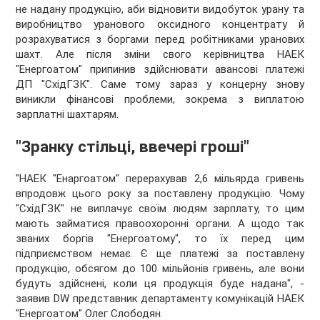
не надану продукцію, аби відновити видобуток урану та
виробництво уранового оксидного концентрату й
розрахуватися з боргами перед робітниками уранових
шахт. Але після зміни свого керівництва НАЕК
"Енергоатом" припинив здійснювати авансові платежі
ДП "СхідГЗК". Саме тому зараз у концерну знову
виникли фінансові проблеми, зокрема з виплатою
зарплатні шахтарям.
"Зранку стільці, ввечері гроші"
"НАЕК "Енаргоатом" перерахував 2,6 мільярда гривень
впродовж цього року за поставлену продукцію. Чому
"СхідГЗК" не виплачує своїм людям зарплату, то цим
мають займатися правоохоронні органи. А щодо так
званих боргів "Енергоатому", то їх перед цим
підприємством немає. Є ще платежі за поставлену
продукцію, обсягом до 100 мільйонів гривень, але вони
будуть здійснені, коли ця продукція буде надана", -
заявив DW представник департаменту комунікацій НАЕК
"Енергоатом" Олег Слободян.