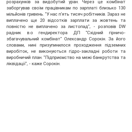
розрахунків за видобутий уран. Через це комбінат
заборгував своїм працівникам по зарплаті близько 130
мільйонів гривень. "У нас п'ять тисяч робітників. Зараз не
виплачено ще 20 відсотків зарплати за жовтень та
повністю не виплачено за листопад", - розповів DW
радник в.о гендиректора ДП "Східний гірничо-
збагачувальний комбінат" Олександр Сорокін. За його
словами, нині призупинилося проходження підземних
виробіток, не виконуються гідро-закладні роботи та
виробничий план. "Підприємство на межі банкрутства та
ліквідації", - каже Сорокін.