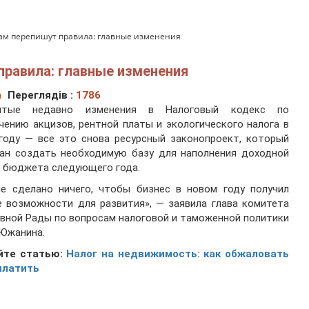
м перепишут правила: главные изменения
равила: главные изменения
а
Переглядів :
1786
ятые недавно изменения в Налоговый кодекс по
чению акцизов, рентной платы и экологического налога в
году — все это снова ресурсный законопроект, который
ван создать необходимую базу для наполнения доходной
 бюджета следующего года.
не сделано ничего, чтобы бизнес в новом году получил
 возможности для развития», — заявила глава комитета
вной Рады по вопросам налоговой и таможенной политики
Южанина.
йте статью:
Налог на недвижимость: как обжаловать
платить