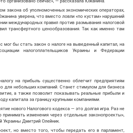
 это организовано сейчас», — рассказала Южанина.
том закона об уполномоченных экономических операторах,
Южанина уверена, что вместо ловли «по кустам» нарушений
ении международных правил против размывания налоговой
авил трансфертного ценообразования. Так как именно там
с мог бы стать закон о налоге на выведенный капитал, на
социации налогоплательщиков Украины и Федерации
налогу на прибыль существенно облегчит предприятиям
но для небольших компаний. Станет стимулом для бизнеса
витие, а также позволит показывать реальные прибыли и
оду капитала за границу крупными компаниями.
тие нового Налогового кодекса — это долгая игра. Раз не
о принимать изменения через отдельные законопроекты»,
й Украины Дмитрий Олейник.
ект, но вместо того, чтобы передать его в парламент,