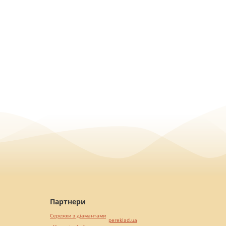
Партнери
Сережки з діамантами
pereklad.ua