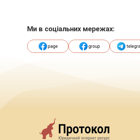
Ми в соціальних мережах:
page
group
telegr