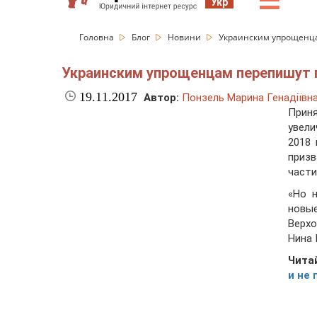
☰
Укр
Головна
Блог
Новини
Украинским упрощенца
Украинским упрощенцам перепишут п
19.11.2017
Автор:
Понзель Марина Генадіївн
Прин
увели
2018 
приз
части
«Но 
новые
Верхо
Нина 
Чита
и не 