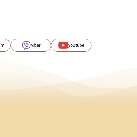
am
viber
youtube