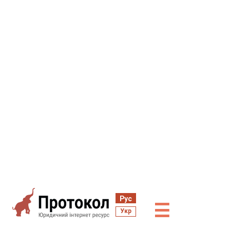
Рус
☰
Укр