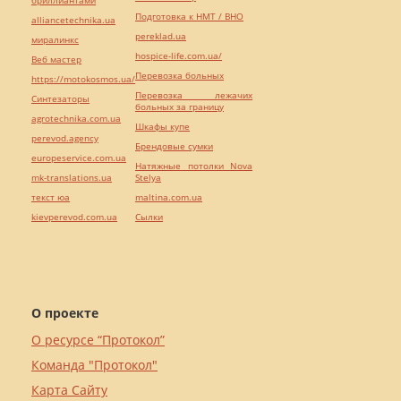
Подготовка к НМТ / ВНО
alliancetechnika.ua
pereklad.ua
миралинкс
hospice-life.com.ua/
Веб мастер
Перевозка больных
https://motokosmos.ua/
Перевозка лежачих
Синтезаторы
больных за границу
agrotechnika.com.ua
Шкафы купе
perevod.agency
Брендовые сумки
europeservice.com.ua
Натяжные потолки Nova
mk-translations.ua
Stelya
текст юа
maltina.com.ua
kievperevod.com.ua
Cылки
О проекте
О ресурсе “Протокол”
Команда "Протокол"
Карта Сайту