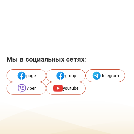
Мы в социальных сетях:
page
group
telegram
viber
youtube