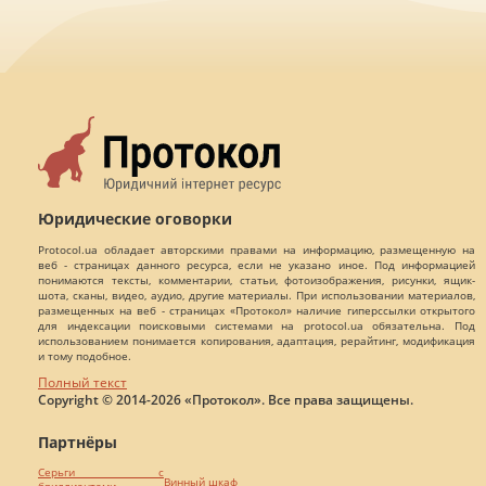
Юридические оговорки
Protocol.ua обладает авторскими правами на информацию, размещенную на
веб - страницах данного ресурса, если не указано иное. Под информацией
понимаются тексты, комментарии, статьи, фотоизображения, рисунки, ящик-
шота, сканы, видео, аудио, другие материалы. При использовании материалов,
размещенных на веб - страницах «Протокол» наличие гиперссылки открытого
для индексации поисковыми системами на protocol.ua обязательна. Под
использованием понимается копирования, адаптация, рерайтинг, модификация
и тому подобное.
Полный текст
Copyright © 2014-2026 «Протокол». Все права защищены.
Партнёры
Серьги с
Винный шкаф
бриллиантами