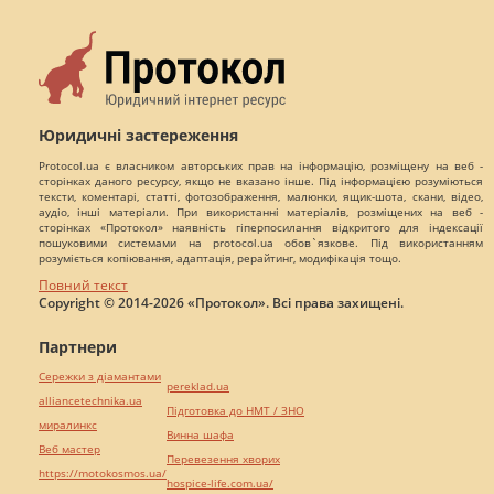
Юридичні застереження
Protocol.ua є власником авторських прав на інформацію, розміщену на веб -
сторінках даного ресурсу, якщо не вказано інше. Під інформацією розуміються
тексти, коментарі, статті, фотозображення, малюнки, ящик-шота, скани, відео,
аудіо, інші матеріали. При використанні матеріалів, розміщених на веб -
сторінках «Протокол» наявність гіперпосилання відкритого для індексації
пошуковими системами на protocol.ua обов`язкове. Під використанням
розуміється копіювання, адаптація, рерайтинг, модифікація тощо.
Повний текст
Copyright © 2014-2026 «Протокол». Всі права захищені.
Партнери
Сережки з діамантами
pereklad.ua
alliancetechnika.ua
Підготовка до НМТ / ЗНО
миралинкс
Винна шафа
Веб мастер
Перевезення хворих
https://motokosmos.ua/
hospice-life.com.ua/