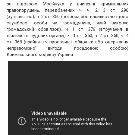
за підозрою Мосійчука у вчиненні кримінальних
правопорушень, передбачених ч. ч. 2, 3 ст. 296
(хуліганство), ч. 2 ст. 350 (погроза або насильство щодо
службової особи чи громадянина, який виконує
громадський обов'язок), ч. 1 ст. 376 (втручання в
діяльність судових органів), ч. 1 ст. 350, ч. 2 ст. 350, ч. 4
ст. 368 (прийняття пропозиції, обіцянки або одержання
неправомірної вигоди посадовою особою)
Кримінального кодексу України.