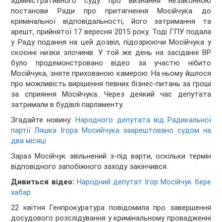
адміністративного суду про визнання незаконною
постанови Ради про притягнення Мосійчука до
кримінальної відповідальності, його затримання та
арешт, прийнятої 17 вересня 2015 року. Тоді ГПУ подала
у Раду подання на цей дозвіл, підозрюючи Мосійчука у
скоєнні низки злочинів. У той же день на засіданні ВР
було продемонстровано відео за участю нібито
Мосійчука, зняте прихованою камерою. На ньому йшлося
про можливість вирішення певних бізнес-питань за гроші
за сприяння Мосійчука. Через деякий час депутата
затримали в будівлі парламенту.
Згадайте новину:
Народного депутата від Радикальної
партії Ляшка Ігора Мосийчука заарештовано судом на
два місяці
Зараз Мосійчук звільнений з-під варти, оскільки термін
відповідного запобіжного заходу закінчився.
Дивиться відео:
Народний депутат Ігор Мосійчук бере
хабар
22 квітня Генпрокуратура повідомила про завершення
досудового розслідування у кримінальному провадженні