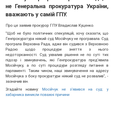
не Генеральна прокуратура України,
вважають у самій ГПУ.
Про це заявив прокурор ГПУ Владислав Куценко.
"Щоб не було політичних спекуляцій, хочу сказати, що
Генпрокуратура ніякий суд Мосійчуку не програвала. Суд
програла Верховна Рада, адже він судився з Верховною
Радою щодо процедури зняття з нього
недоторканності. Суд ухвалив рішення не по суті тих
підозр і звинувачень, які Генпрокуратура пред'явила
Мосійчуку, а по суті процедури розгляду питання в
парламенті. Таким чином, наші звинувачення на адресу
Мосійчука з боку прокуратури ніякий суд не розвалив", -
зазначив він.
Згадайте новину:
Мосійчук не з'явився на суд: у
хабарника виникли поважні причини