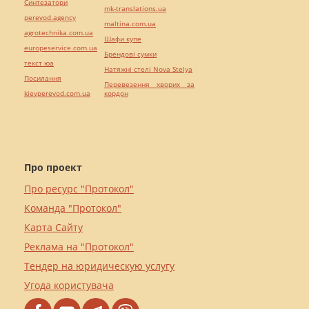
Синтезатори
mk-translations.ua
perevod.agency
maltina.com.ua
agrotechnika.com.ua
Шафи купе
europeservice.com.ua
Брендові сумки
текст юа
Натяжні стелі Nova Stelya
Посилання
Перевезення хворих за
kievperevod.com.ua
кордон
Про проект
Про ресурс "Протокол"
Команда "Протокол"
Карта Сайту
Реклама на "Протокол"
Тендер на юридическую услугу
Угода користувача