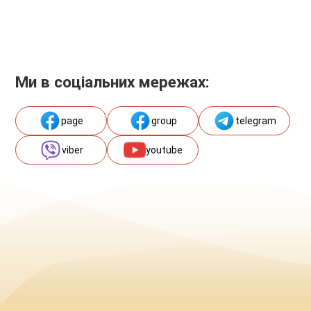
Ми в соціальних мережах:
page
group
telegram
viber
youtube