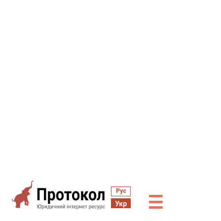
Рус
☰
Укр