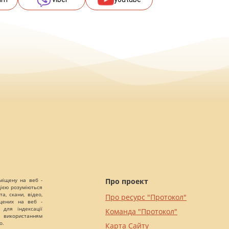
міщену на веб -
Про проект
цією розуміються
а, скани, відео,
Про ресурс "Протокол"
іщених на веб -
 для індексації
Команда "Протокол"
 використанням
о.
Карта Сайту