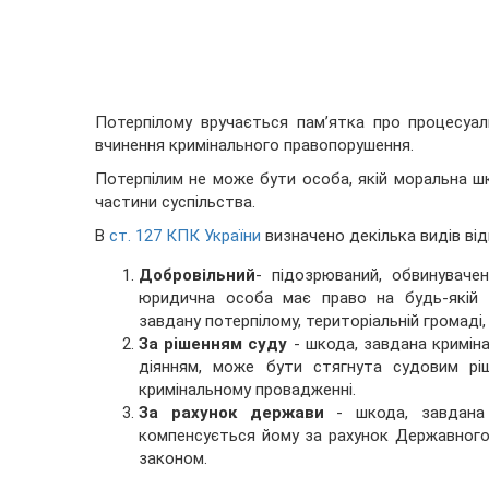
Потерпілому вручається пам’ятка про процесуал
вчинення кримінального правопорушення.
Потерпілим не може бути особа, якій моральна ш
частини суспільства.
В
ст. 127 КПК України
визначено декілька видів від
Добровільний
- підозрюваний, обвинуваче
юридична особа має право на будь-якій с
завдану потерпілому, територіальній громаді
За рішенням суду
- шкода, завдана кримін
діянням, може бути стягнута судовим рі
кримінальному провадженні.
За рахунок держави
- шкода, завдана п
компенсується йому за рахунок Державного
законом.