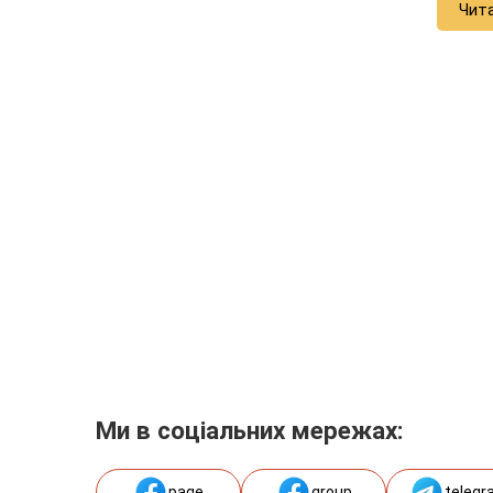
Чит
Ми в соціальних мережах:
page
group
telegr