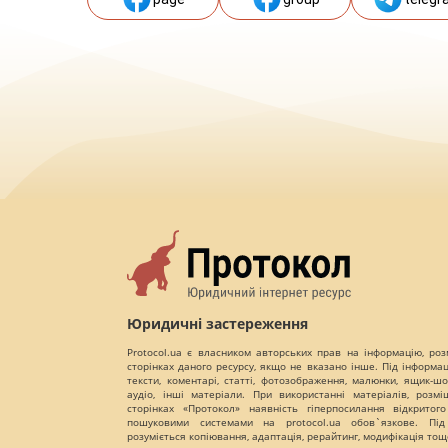
Юридичні застереження
Protocol.ua є власником авторських прав на інформацію, роз
сторінках даного ресурсу, якщо не вказано інше. Під інформа
тексти, коментарі, статті, фотозображення, малюнки, ящик-шот
аудіо, інші матеріали. При використанні матеріалів, розм
сторінках «Протокол» наявність гіперпосилання відкритого
пошуковими системами на protocol.ua обов`язкове. Під
розуміється копіювання, адаптація, рерайтинг, модифікація тощ