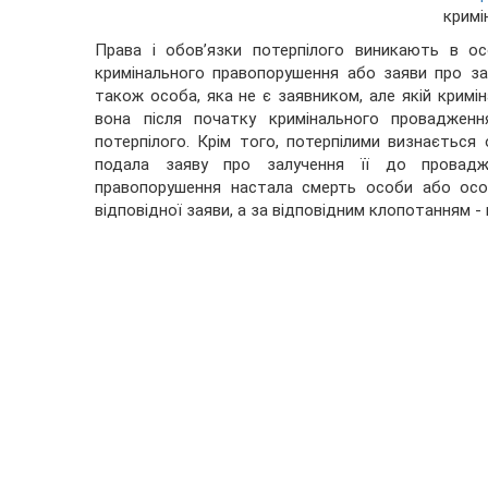
кримі
Права і обов’язки потерпілого виникають в о
кримінального правопорушення або заяви про за
також особа, яка не є заявником, але якій кримі
вона після початку кримінального проваджен
потерпілого. Крім того, потерпілими визнається 
подала заяву про залучення її до провадже
правопорушення настала смерть особи або осо
відповідної заяви, а за відповідним клопотанням -