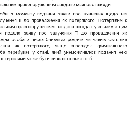
нальним правопорушенням завдано майнової шкоди.
соби з моменту подання заяви про вчинення щодо неї
лучення її до провадження як потерпілого. Потерпілим є
нальним правопорушенням завдана шкода і у зв’язку з цим
ня подала заяву про залучення її до провадження як
одна особа з числа близьких родичів чи членів сім’ї, яка
ння як потерпілого, якщо внаслідок кримінального
ба перебуває у стані, який унеможливлює подання нею
 потерпілими може бути визнано кілька осіб.