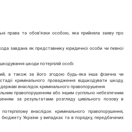
ьні права та обов’язки особою, яка прийняла заяву про
кода завдана як представнику юридичної особи чи певної
шкодування шкоди потерпілій особі.
ний, а також за його згодою будь-яка інша фізична чи
тадії кримінального провадження відшкодувати шкоду,
, державі внаслідок кримінального правопорушення.
альним правопорушенням або іншим суспільно небезпечним
шенням за результатами розгляду цивільного позову в
отерпілому внаслідок кримінального правопорушення,
 бюджету України у випадках та в порядку, передбачених