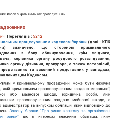
ний позов в кримінальних провадженнях
овадженнях
вич
Переглядів :
5212
інальним процесуальним кодексом України
(далі - КПК
їни) визначено, що стороною кримінального
адження з боку обвинувачення, крім слідчого,
авача, керівника органу досудового розслідування,
ника органу дізнання, прокурора, є також потерпілий,
 представник та законний представник у випадках,
новлених цим Кодексом.
рпілим у кримінальному провадженні може бути фізична
, якій кримінальним правопорушенням завдано моральної,
чної або майнової шкоди, юридична особа, якій
інальним правопорушенням завдано майнової шкоди, а
 адміністратор за випуском облігацій, який відповідно до
жень
Закону України "Про ринки капіталу та організовані
ні ринки"
діє в інтересах власників облігацій, яким