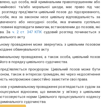
лено, що особа, якій кримінальним правопорушенням або
 майнової та/або моральної шкоди, має право під час
 розгляду пред’явити цивільний позов до підозрюваного,
соби, яка за законом несе цивільну відповідальність за
уваченого або неосудної особи, яка вчинила суспільно
повинні відповідати вимогам, встановленим до позовів, які
тва. За
ч. 2 ст. 347 КПК
судовий розгляд починається з
вального акту.
льному провадженні може звернутись з цивільним позовом
іданні обвинувального акту.
имінальному провадженні, а також особа, цивільний позов
 його в порядку цивільного судочинства.
и пред’являється прокурором. Цивільний позов може бути
оном, також в інтересах громадян, які через недосягнення
ість неспроможні самостійно захистити свої права.
позов у кримінальному провадженні розглядається судом за
оцесуальні відносини, що виникли у зв'язку з цивільним
застосовуються норми Цивільного процесуального кодексу
кримінального судочинства.