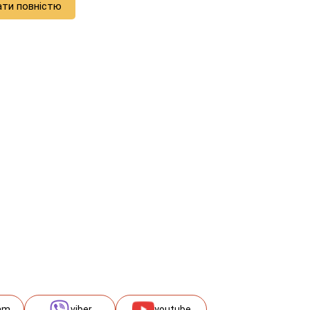
ати повністю
am
viber
youtube