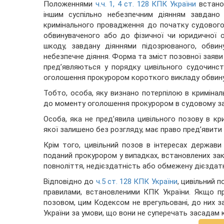
Положеннями
ч.ч. 1, 4 ст. 128 КПК України
встанов
іншим суспільно небезпечним діянням завдано
кримінального провадження до початку судового
обвинуваченого або до фізичної чи юридичної о
шкоду, завдану діяннями підозрюваного, обвин
небезпечне діяння. Форма та зміст позовної заяви 
пред’являються у порядку цивільного судочинс
оголошення прокурором короткого викладу обвину
Тобто, особа, яку визнано потерпілою в криміна
до моменту оголошення прокурором в судовому зас
Особа, яка не пред’явила цивільного позову в кр
якої залишено без розгляду, має право пред’явити
Крім того, цивільний позов в інтересах держав
поданий прокурором у випадках, встановлених зак
повноліття, недієздатність або обмежену дієздатн
Відповідно до
ч.5 ст. 128 КПК України
, цивільний 
правилами, встановленими КПК України. Якщо пр
позовом, цим Кодексом не врегульовані, до них 
України за умови, що вони не суперечать засадам 