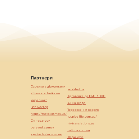
Партнери
Сережки з діамантами
pereklad.ua
alliancetechnika.ua
Підготовка до НМТ / ЗНО
миралинкс
Винна шафа
Веб мастер
Перевезення хворих
https://motokosmos.ua/
hospice-life.com.ua/
Синтезатори
mk-translations.ua
perevod.agency
maltina.com.ua
agrotechnika.com.ua
Шафи купе