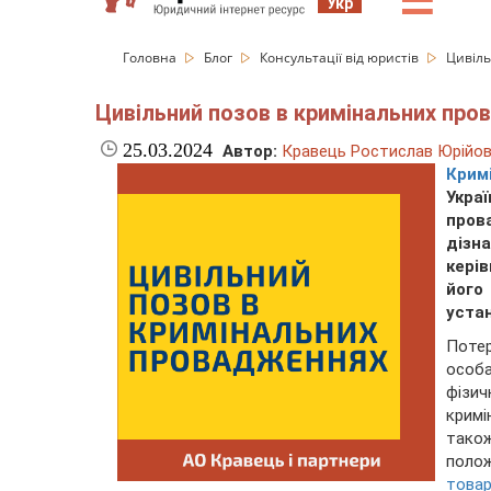
☰
Укр
Головна
Блог
Консультації від юристів
Цивіль
Цивільний позов в кримінальних пр
25.03.2024
Автор:
Кравець Ростислав Юрійо
Крим
Укра
пров
дізн
керів
його
уста
Поте
особа
фізи
крим
також
поло
товар