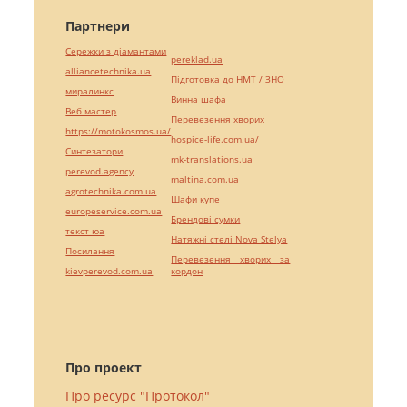
Партнери
Сережки з діамантами
pereklad.ua
alliancetechnika.ua
Підготовка до НМТ / ЗНО
миралинкс
Винна шафа
Веб мастер
Перевезення хворих
https://motokosmos.ua/
hospice-life.com.ua/
Синтезатори
mk-translations.ua
perevod.agency
maltina.com.ua
agrotechnika.com.ua
Шафи купе
europeservice.com.ua
Брендові сумки
текст юа
Натяжні стелі Nova Stelya
Посилання
Перевезення хворих за
kievperevod.com.ua
кордон
Про проект
Про ресурс "Протокол"