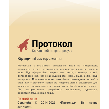
Юридичні застереження
Protocol.ua є власником авторських прав на інформацію,
розміщену на веб - сторінках даного ресурсу, якщо не вказано
інше. Під інформацією розуміються тексти, коментарі, статті,
фотозображення, малюнки, ящик-шота, скани, відео, аудіо, інші
матеріали. При використанні матеріалів, розміщених на веб -
сторінках «Протокол» наявність гіперпосилання відкритого для
індексації пошуковими системами на protocol.ua обов`язкове.
Під використанням розуміється копіювання, адаптація,
рерайтинг, модифікація тощо.
Повний текст
Copyright © 2014-2026 «Протокол». Всі права
захищені.