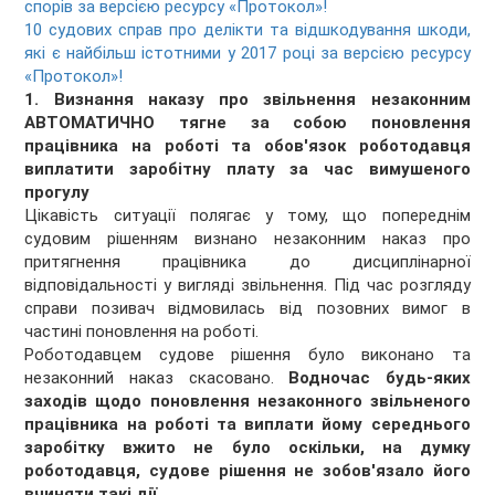
спорів за версією ресурсу «Протокол»!
10 судових справ про делікти та відшкодування шкоди,
які є найбільш істотними у 2017 році за версією ресурсу
«Протокол»!
1. Визнання наказу про звільнення незаконним
АВТОМАТИЧНО тягне за собою поновлення
працівника на роботі та обов'язок роботодавця
виплатити заробітну плату за час вимушеного
прогулу
Цікавість ситуації полягає у тому, що попереднім
судовим рішенням визнано незаконним наказ про
притягнення працівника до дисциплінарної
відповідальності у вигляді звільнення. Під час розгляду
справи позивач відмовилась від позовних вимог в
частині поновлення на роботі.
Роботодавцем судове рішення було виконано та
незаконний наказ скасовано.
Водночас будь-яких
заходів щодо поновлення незаконного звільненого
працівника на роботі та виплати йому середнього
заробітку вжито не було оскільки, на думку
роботодавця, судове рішення не зобов'язало його
вчиняти такі дії.