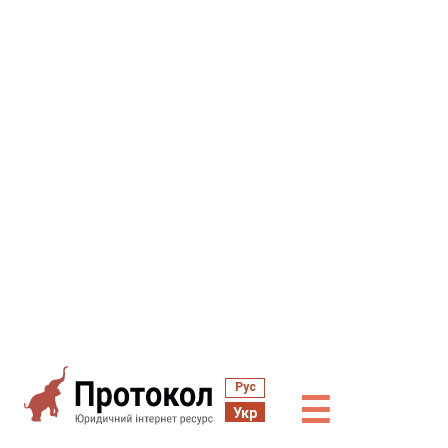
Рус
☰
Укр