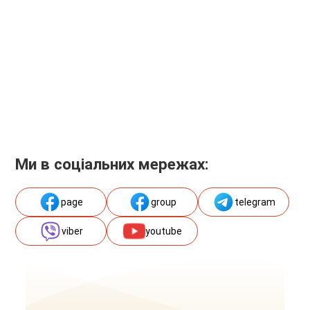
Ми в соціальних мережах:
page
group
telegram
viber
youtube