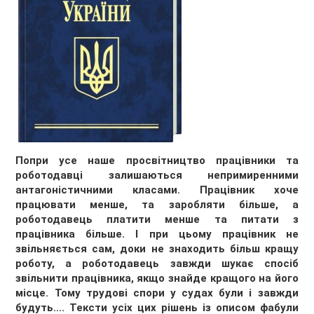
Попри усе наше просвітництво працівники та
роботодавці залишаються непримиренними
антагоністичними класами. Працівник хоче
працювати менше, та заробляти більше, а
роботодавець платити менше та питати з
працівника більше. І при цьому працівник не
звільняється сам, доки не знаходить більш кращу
роботу, а роботодавець завжди шукає спосіб
звільнити працівника, якщо знайде кращого на його
місце. Тому трудові спори у судах були і завжди
будуть…. Тексти усіх цих рішень із описом фабули