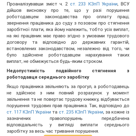
Проаналізувавши зміст ч. 2
ст. 233 КЗпП України
, ВСУ
дійшов висновку про те, що у разі порушення
роботодавцем законодавства про оплату праці,
звернення працівника до суду з позовом про стягнення
заробітної плати, яка йому належить, тобто усіх виплат,
на які працівник має право згідно з умовами трудового
договору та відповідно до державних гарантій,
встановлених законодавством, незалежно від того, чи
було здійснене роботодавцем нарахування таких
виплат, не обмежується будь-яким строком.
Недопустимість подвійного стягнення з
роботодавця середнього заробітку
Якщо працівника звільняють за прогул, а роботодавець
не здійснює з ним повний розрахунок у момент
звільнення та не повертає трудову книжку, відбувається
порушення трудових прав працівника. Так, відповідно до
ст. 117 КЗпП України
та
ст. 235 КЗпП України
, за кожне із
зазначених правопорушень передбачена
відповідальність у вигляді виплати середнього
заробітку за весь час тривання порушення.