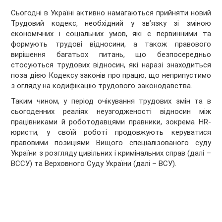
Сьогодні в Україні активно намагаються прийняти новий
Трудовий кодекс, необхідний у зв’язку зі зміною
економічних і соціальних умов, які є первинними та
формують трудові відносини, а також правового
вирішення багатьох питань, що безпосередньо
стосуються трудових відносин, які наразі знаходиться
поза дією Кодексу законів про працю, що неприпустимо
з огляду на кодифікацію трудового законодавства.
Таким чином, у період очікування трудових змін та в
сьогоденних реаліях неузгодженості відносин між
працівниками й роботодавцями правники, зокрема HR-
юристи, у своїй роботі продовжують керуватися
правовими позиціями Вищого спецiалiзованого суду
України з розгляду цивiльних i кримiнальних справ (далі –
ВССУ) та Верховного Суду України (далі – ВСУ).