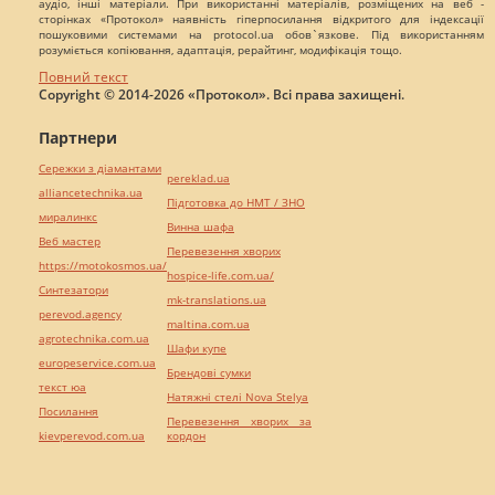
аудіо, інші матеріали. При використанні матеріалів, розміщених на веб -
сторінках «Протокол» наявність гіперпосилання відкритого для індексації
пошуковими системами на protocol.ua обов`язкове. Під використанням
розуміється копіювання, адаптація, рерайтинг, модифікація тощо.
Повний текст
Copyright © 2014-2026 «Протокол». Всі права захищені.
Партнери
Сережки з діамантами
pereklad.ua
alliancetechnika.ua
Підготовка до НМТ / ЗНО
миралинкс
Винна шафа
Веб мастер
Перевезення хворих
https://motokosmos.ua/
hospice-life.com.ua/
Синтезатори
mk-translations.ua
perevod.agency
maltina.com.ua
agrotechnika.com.ua
Шафи купе
europeservice.com.ua
Брендові сумки
текст юа
Натяжні стелі Nova Stelya
Посилання
Перевезення хворих за
kievperevod.com.ua
кордон