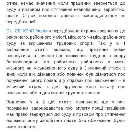
отже, немає значення, коли працівник звернеться до
суду з позовом про стягнення невиплаченої заробітної
плати. Строк позовної давності законодавством не
передбачений.
Ст. 233 КЗпП України
передбачено строки звернення до
районного, районного у місті, міського чи міськрайонного
суду за вирішенням трудових спорів. Так, у ч. 1
зазначеної статті вказано, що працівник може
звернутися із заявою про вирішення трудового спору
безпосередньо до районного, районного у місті,
міського чи міськрайонного суду в 3-місячний строк з
дня, коли він дізнався або повинен був дізнатися про
порушення свого права, а у справах про звільнення – в
місячний строк з дня вручення копії наказу про
звільнення або з дня видачі трудової книжки.
Водночас у ч. 2 цієї статті зазначено, що у разі
порушення законодавства про оплату праці працівник
має право звернутися до суду з позовом про стягнення
належної йому заробітної плати без обмеження будь-
яким строком.