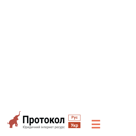
Рус
☰
Укр